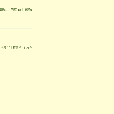
章數
1
｜回應
18
｜推薦
0
893｜回應 18｜推薦 0｜引用 0