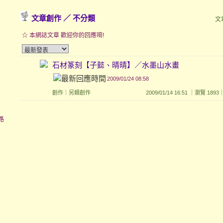
文章創作
／
不分類
文
☆ 本網誌文章 歡迎你的回應唷!
石材篆刻【子懿、晴晴】／水墨山水畫
2009/01/24 08:58
創作
｜
另類創作
2009/01/14 16:51 ｜瀏覽 1
路