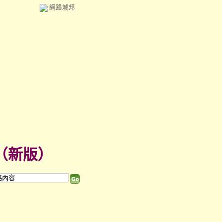
網路城邦
（
新版
）