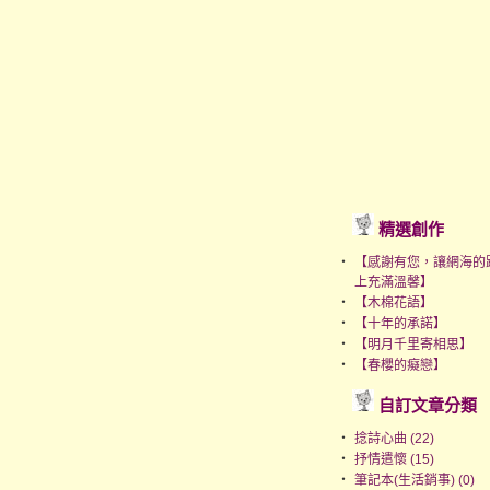
精選創作
‧
【感謝有您，讓網海的
上充滿溫馨】
‧
【木棉花語】
‧
【十年的承諾】
‧
【明月千里寄相思】
‧
【春櫻的癡戀】
自訂文章分類
‧
捻詩心曲 (22)
‧
抒情遣懷 (15)
‧
筆記本(生活銷事) (0)