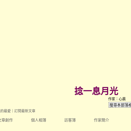
捻一息月光
作家：心晨
我的最愛
｜
訂閱最新文章
文章創作
個人相簿
訪客簿
作家簡介