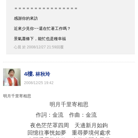
＝＝＝＝＝＝＝＝＝＝＝＝＝＝＝＝
感謝你的來訪
近來少見你~~還在忙著工作嗎？
景氣蕭條下，能忙也是種幸福
心晨
於
2008
/
12
/
27
21
:
59
回覆
4樓.
林秋玲
2008
/
12
/
25
19
:
42
明月千里寄相思
明月千里寄相思
作詞：金流 作曲：金流
夜色茫茫罩四周 天邊新月如鉤
回憶往事恍如夢 重尋夢境何處求