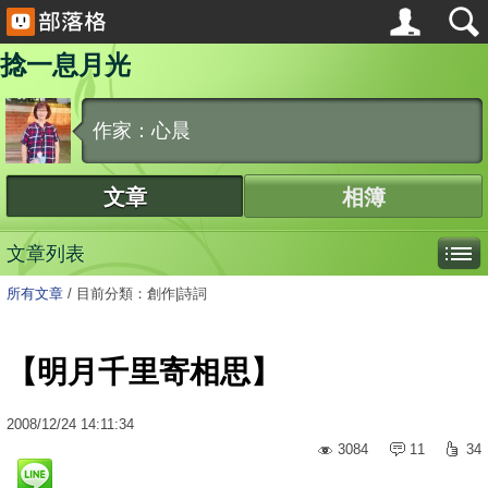
捻一息月光
作家：心晨
文章
相簿
文章列表
所有文章
/
目前分類：創作|詩詞
【明月千里寄相思】
2008
/
12
/
24
14:11:34
3084
11
34