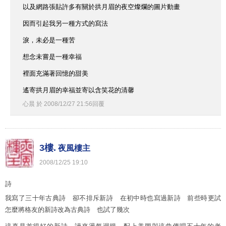
以及網路張貼許多有關於拱月眉的夜空燦爛的圖片動畫
因而引起我另一種方式的寫法
淚，未必是一種苦
想念未嘗是一種幸福
裡面充滿著回憶的甜美
遙寄拱月眉的幸福並寄以含笑花的清馨
心晨
於
2008
/
12
/
27
21
:
56
回覆
3樓.
夜風樓主
2008
/
12
/
25
19
:
10
詩
我寫了三十年古典詩 卻不排斥新詩 在初中時也寫過新詩 前些時更試
怎麼將格友的新詩改為古典詩 也試了幾次