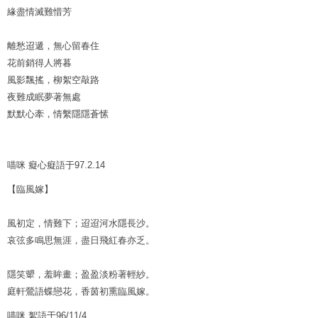
緣盡情滅難惜芳
離愁迢遞，無心留春住
花前銷得人將暮
風影飄搖，柳絮空敲路
夜難成眠夢著無處
默默心牽，情繫隱隱蒼愫
喵咪 癡心癡語于97.2.14
【臨風嫁】
風初定，情難下；迢迢河水隱長沙。
哀弦多鳴思無涯，盡日飛紅春亦乏。
隱笑顰，羞眸畫；盈盈淡粉著輕紗。
庭軒鶯語蝶戀花，香茵初熏臨風嫁。
喵咪 絮語于96/11/4