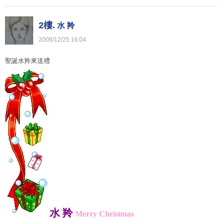
2樓.
水 羚
2008
/
12
/
25
16
:
04
聖誕水羚來送禮
水
羚
Merry Christmas