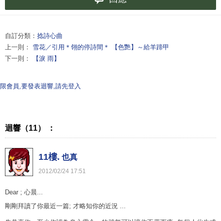
自訂分類：
捻詩心曲
上一則：
雪花／引用＊翎的停詩間＊ 【色艷】～給羊蹄甲
下一則：
【淚 雨】
限會員,要發表迴響,請先登入
迴響（11） ：
11樓.
也真
2012
/
02
/
24
17
:
51
Dear ; 心晨...
剛剛拜讀了你最近一篇; 才略知你的近況 ...