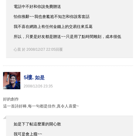
電話中不好和你說免費贈送
怕你推辭~~我也會尷尬不知怎和你說客套話
我不喜在網路上有任何金錢上的交易往來瓜葛
所以，只要是好友都是贈送~~只是用了點時間雕刻，成本很低
心晨
於
2008
/
12
/
27
22
:
05
回覆
5樓.
如是
2008
/
12
/
26
23
:
35
好的創作
這一首詩好棒,每一句都是佳作,真令人喜愛~
如是下了帖這麼重的開心散
我可是會上癮~~