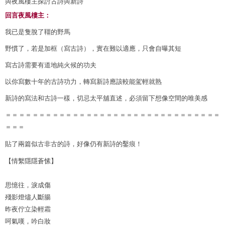
與夜風樓主探討古詩與新詩
回言夜風樓主：
我已是隻脫了韁的野馬
野慣了，若是加框（寫古詩），實在難以適應，只會自曝其短
寫古詩需要有道地純火候的功夫
以你寫數十年的古詩功力，轉寫新詩應該較能駕輕就熟
新詩的寫法和古詩一樣，切忌太平舖直述，必須留下想像空間的唯美感
＝＝＝＝＝＝＝＝＝＝＝＝＝＝＝＝＝＝＝＝＝＝＝＝＝＝＝＝＝＝＝＝
＝＝＝
貼了兩篇似古非古的詩，好像仍有新詩的鑿痕！
【情繫隱隱蒼愫】
思憶往，淚成傷
殘影燈燼人斷腸
昨夜佇立染輕霜
呵氣嘆，吟白妝