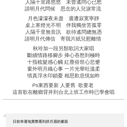
人隔千里路悠悠 未曾遙問心已愁
請明月代問候 思念的人兒淚常流
月色濛濛夜未盡 週遭寂寞寧靜
桌上寒燈光不明 伴我獨坐苦孤零
人隔千里無音訊 欲待遙問總無憑
請明月代傳信 寄我片紙兒慰離情
秋玲加一段另類歌詞大家唱
斷續情路移腳步 捧心吞愁到極時
十指梳髮感心觸 紅塵俗世心悲蹙
窗外明月織心事 一片光華吐溫柔
情真浮水印鎖憂 相思歎息愰如昨
Ps東西要新 人要舊 歌要老
這首歌在離鄉背井到台北上班工作時已學會唱
日前幸運地實際看到拱月眉的畫面