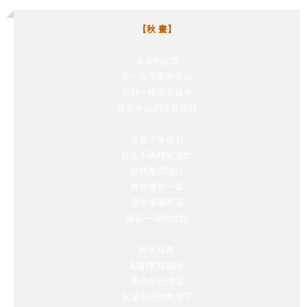
【秋 畫】
遙遠的記憶
是一張平面的素描
勾勒一幅簡單線條
投射水仙的淡雅恬靜
著色下筆幾劃
從此不再靜寂沈默
嫣然羞澀緋紅
換你倩然一燦
溪水潺潺奔流
蕩起一湖的波紋
時光荏苒
刻劃繁複精緻
墨色卻已攪混
灰濛早已悄然埋下