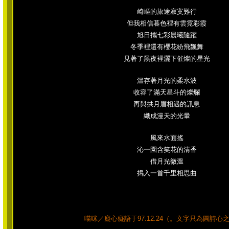
崎嶇的旅途寂寞難行
但我相信暮色裡有雲霓彩霞
旭日攜七彩晨曦隨躍
冬季裡還有櫻花紛飛飄舞
見著了黑夜裡灑下催燦的星光
溫存著月光的柔水波
收容了滿天星斗的燦爛
再與拱月眉相遇的訊息
織成漫天的光暈
風來水面搖
沁一園含笑花的清香
借月光微溫
搗入一首千里相思曲
喵咪／癡心癡語于97.12.24（。文字只為圓詩心