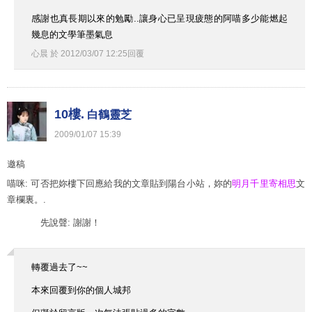
感謝也真長期以來的勉勵..讓身心已呈現疲態的阿喵多少能燃起
幾息的文學筆墨氣息
心晨
於
2012
/
03
/
07
12
:
25
回覆
10樓.
白鶴靈芝
2009
/
01
/
07
15
:
39
邀稿
喵咪: 可否把妳樓下回應給我的文章貼到陽台小站，妳的
明月千里寄相思
文
章欄裏。.
先說聲: 謝謝！
轉覆過去了~~
本來回覆到你的個人城邦