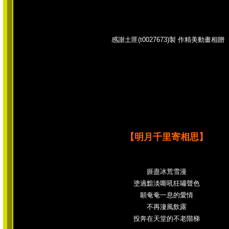
感謝土匪(t0027673)製 作精美動畫相贈
【明月千里寄相思】
捱盡冰荒雪漫
塗過黯淡嘶吼狂嘯聲色
願奄奄一息的愛情
不再淒風飲露
投奔在天堂的不老階梯