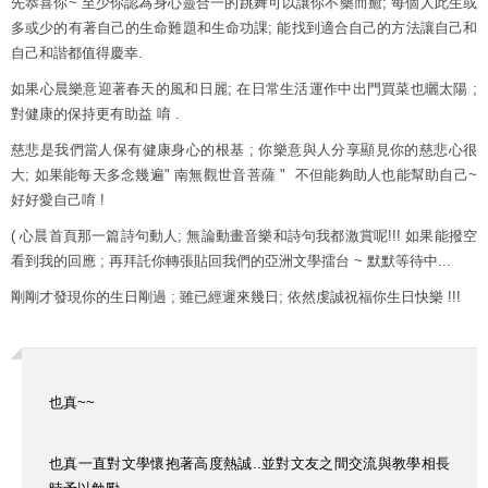
先恭喜你~ 至少你認為身心靈合一的跳舞可以讓你不藥而癒; 每個人此生或
多或少的有著自己的生命難題和生命功課; 能找到適合自己的方法讓自己和
自己和諧都值得慶幸.
如果心晨樂意迎著春天的風和日麗; 在日常生活運作中出門買菜也曬太陽 ;
對健康的保持更有助益 唷 .
慈悲是我們當人保有健康身心的根基 ; 你樂意與人分享顯見你的慈悲心很
大; 如果能每天多念幾遍" 南無觀世音菩薩 " 不但能夠助人也能幫助自己~
好好愛自己唷 !
( 心晨首頁那一篇詩句動人; 無論動畫音樂和詩句我都激賞呢!!! 如果能撥空
看到我的回應 ; 再拜託你轉張貼回我們的亞洲文學擂台 ~ 默默等待中...
剛剛才發現你的生日剛過 ; 雖已經遲來幾日; 依然虔誠祝福你生日快樂 !!!
也真~~
也真一直對文學懷抱著高度熱誠..並對文友之間交流與教學相長