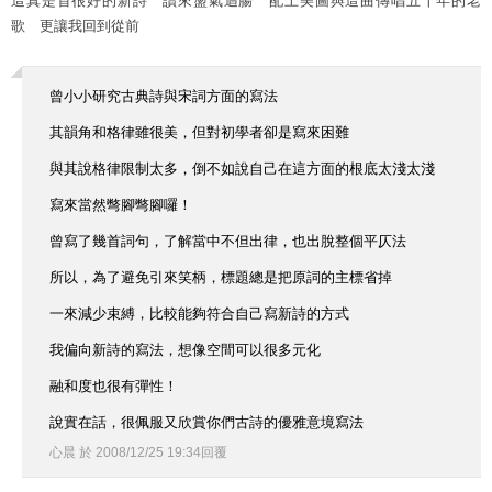
這真是首很好的新詩 讀來盪氣迴腸 配上美圖與這曲傳唱五十年的老
歌 更讓我回到從前
曾小小研究古典詩與宋詞方面的寫法
其韻角和格律雖很美，但對初學者卻是寫來困難
與其說格律限制太多，倒不如說自己在這方面的根底太淺太淺
寫來當然彆腳彆腳囉！
曾寫了幾首詞句，了解當中不但出律，也出脫整個平仄法
所以，為了避免引來笑柄，標題總是把原詞的主標省掉
一來減少束縛，比較能夠符合自己寫新詩的方式
我偏向新詩的寫法，想像空間可以很多元化
融和度也很有彈性！
說實在話，很佩服又欣賞你們古詩的優雅意境寫法
心晨
於
2008
/
12
/
25
19
:
34
回覆