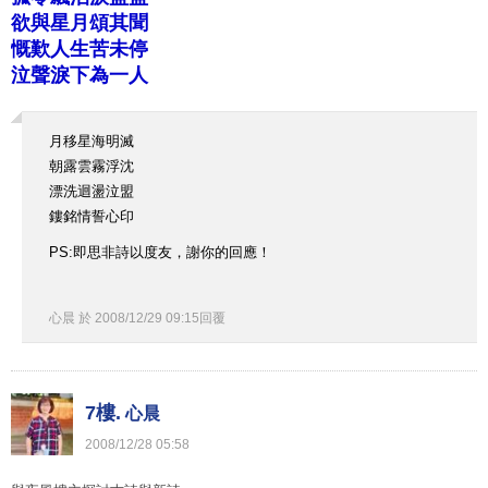
欲與星月頌其聞
慨歎人生苦未停
泣聲淚下為一人
月移星海明滅
朝露雲霧浮沈
漂洗迴盪泣盟
鏤銘情誓心印
PS:即思非詩以度友，謝你的回應！
心晨
於
2008
/
12
/
29
09
:
15
回覆
7樓.
心晨
2008
/
12
/
28
05
:
58