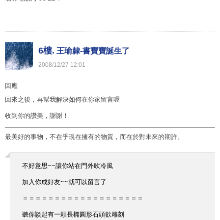
6樓.
王瑜隸-書寶寶誕生了
2008
/
12
/
27
12
:
01
回應
回來之後，再幫我解決如何在你家留言喔
收到你的讚美，謝謝！
最美好的事物，不在乎現在擁有的物質，而在於對未來的期許。
不好意思~~讓你站在門外吹冷風
加入你成好友~~就可以留言了
＝＝＝＝＝＝＝＝＝＝＝＝＝＝＝＝＝＝＝
聽你談起有一顆長橢圓形石頭欲雕刻