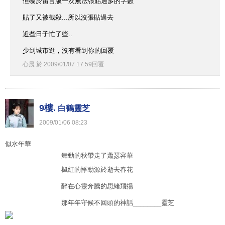
但礙於留言版一次無法張貼過多的字數
貼了又被截殺...所以沒張貼過去
近些日子忙了些..
少到城市逛，沒有看到你的回覆
心晨
於
2009
/
01
/
07
17
:
59
回覆
9樓.
白鶴靈芝
2009
/
01
/
06
08
:
23
似水年華
舞動的秋帶走了蕭瑟容華
楓紅的悸動源於逝去春花
醉在心靈奔騰的思緒飛揚
那年年守候不回頭的神話________靈芝