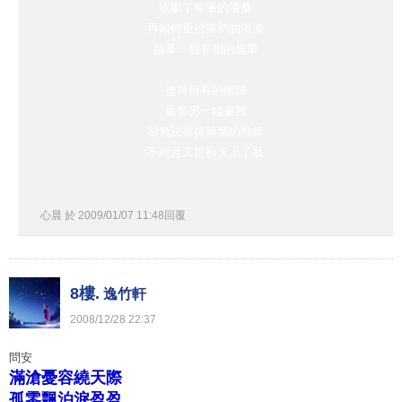
吹鄒了每筆的滄桑
再如何重拾當初的清淡
臨摹一個春初的無華
塗掉所有的痕跡
重塑另一幅畫風
卻無法擦掉落葉的憔悴
不經意又把秋天上了妝
心晨
於
2009
/
01
/
07
11
:
48
回覆
8樓.
逸竹軒
2008
/
12
/
28
22
:
37
問安
滿滄憂容繞天際
孤零飄泊淚盈盈