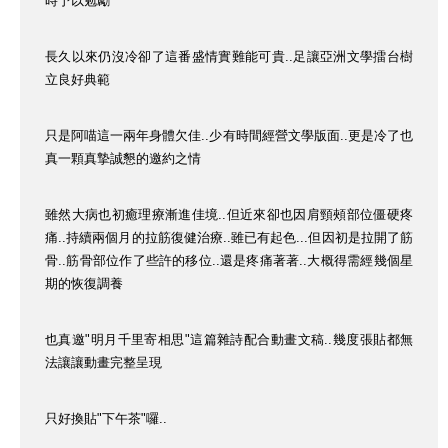
時予以勉勵
長久以來仍沒冷卻了這番盛情實難能可貴..足讓亞洲文學擂台樹
立良好典範
只是阿喵這一兩年身體欠佳..少有時間經營文學版面..更是冷了也
真一顆真摯誠懇的邀約之情
雖然大病也初癒理療漸進佳境..但近來卻也因肩頸頰部位僵硬疼
痛..持續兩個月的拉筋復健治療..雖已有起色...但因初是拉開了筋
骨..筋骨部位作了些許的移位..還是疼痛著著..大概得需經幾個星
期的恢復調養
也真邀"明月千里寄相思"這篇雜詩配合動畫文稿..幾度張貼都無
法讓讓動畫完整呈現
只好換貼"下午茶"囉..