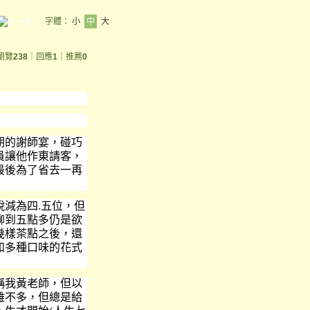
字體：
小
中
大
瀏覽
238
｜回應
1
｜推薦
0
的謝師宴，碰巧
員讓他作東請客，
最後為了省去一再
減為四.五位，但
聊到五點多仍是欲
幾樣茶點之後，還
和多種口味的花式
我黃老師，但以
雖不多，但總是給