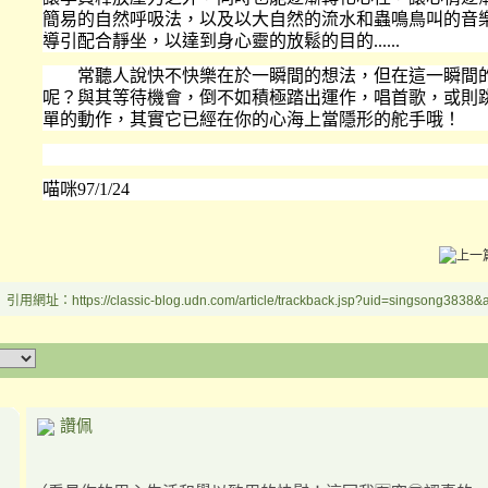
簡易的自然呼吸法，以及以大自然的流水和蟲鳴鳥叫的音
導引配合靜坐，以達到身心靈的放鬆的目的......
常聽人說快不快樂在於一瞬間的想法，但在這一瞬間
呢？與其等待機會，倒不如積極踏出運作，唱首歌，或則
單的動作，其實它已經在你的心海上當隱形的舵手哦！
喵咪97/1/24
引用網址：https://classic-blog.udn.com/article/trackback.jsp?uid=singsong3838
讚佩