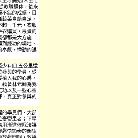
生才開始(人生七
從教職退休，後來
著不錯的成績，目
樣蔬菜自給自足，
不超一千元，衣服
手衣購買，最貴的
錢卻都是大方施
轉到練功的場地，
的奉獻，悸動的淚
少有四.五公里遠
位參與的學員，從
暖植入我的心房，
，藉著林老師為我
氣功以及一些心靈
揮，真正對參與的
的學員們，大部
位憂鬱患者；下學
應用漸進催眠法讓
輕鬆快節奏的韻律
漸放鬆開朗，教導