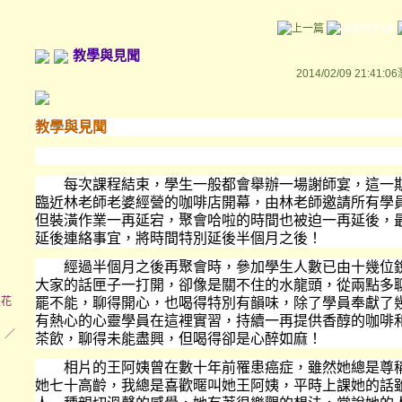
教學與見聞
2014/02/09 21:41:06
教學與見聞
每次課程結束，學生一般都會舉辦一場謝師宴，這一期
臨近林老師老婆經營的咖啡店開幕，由林老師邀請所有學
但裝潢作業一再延宕，聚會哈啦的時間也被迫一再延後，
延後連絡事宜，將時間特別延後半個月之後！
經過半個月之後再聚會時，參加學生人數已由十幾位銳
大家的話匣子一打開，卻像是關不住的水龍頭，從兩點多
墨花
罷不能，聊得開心，也喝得特別有韻味，除了學員奉獻了
有熱心的心靈學員在這裡實習，持續一再提供香醇的咖啡
】／
茶飲，聊得未能盡興，但喝得卻是心醉如麻！
相片的王阿姨曾在數十年前罹患癌症，雖然她總是尊稱
她七十高齡，我總是喜歡暱叫她王阿姨，平時上課她的話