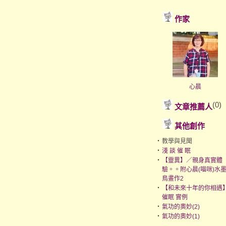
作家
心晨
(0)
文章推薦人
其他創作
‧
教學與見聞
‧
淺 談 催 眠
‧
【靈異】／親身真實體
驗。。附心晨(喵咪)水
鳥畫作2
‧
【和未來十年的你相遇
催眠 實例
‧
氣功的奧妙(2)
‧
氣功的奧妙(1)