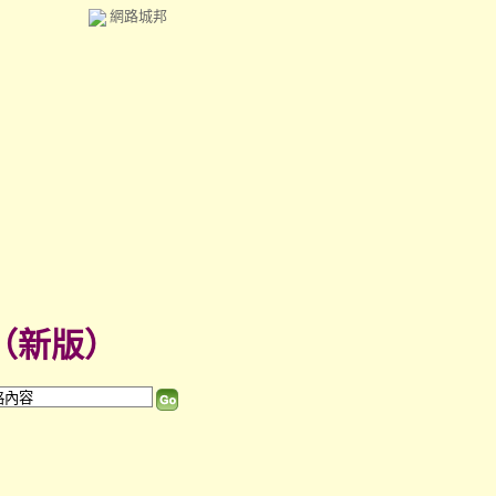
網路城邦
（
新版
）