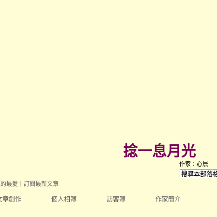
捻一息月光
作家：心晨
我的最愛
｜
訂閱最新文章
文章創作
個人相簿
訪客簿
作家簡介