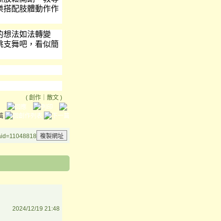
樂搭配肢體動作作
的想法如法轉變
跳支舞吧，看似簡
(
創作
｜
散文
)
&aid=11048818
2024/12/19 21:48