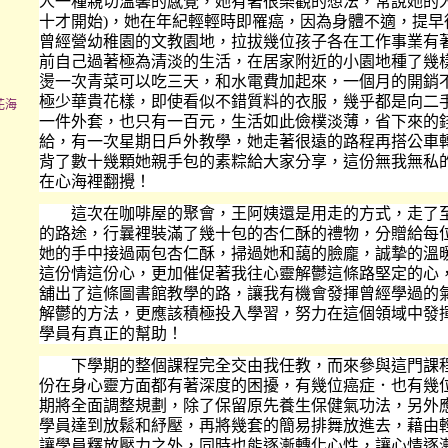
人一種親切溫馨的感覺，她有著很樂觀的想法，常說她的人
十才開始)，她在年紀輕輕時即罹癌，因為身體不適，提早
曾經營幼稚園的文教園地，拉拔幾位孩子各在工作事業有
前自己過著極為清淡的生活，在居家附近的小園地種了幾
燙一次青菜可以吃三天，和水電費加起來，一個月的開銷
極少華貴花樣，即使看似不錯質料的衣服，幾乎都是向二
花海
一件外套，也只有一百元，生活如此儉樸淡薄，省下來的
給，有一次星期日戶外教學，她走著很遠的路程再搭公車
背了數十幾顆她親手包的素粽給大家分享，這份無我無私
在心海裡翻攪！
這次在咖啡屋的聚會，王阿姨還是用走的方式，走了至
的路途，行曩裡裝滿了幾十包的杏仁酥的禮物，分贈給每
她的手中接過兩包杏仁酥，掃過她和藹的臉龐，誠摯的溫
這份情這份心，更加催促著我往心靈解鬱這條路堅定的心
舖出了這條圖書館教學的路，讓我有機會發揮曾經學過的
解鬱的方法，更應該積極投入學習，努力在這個領域中發
學員有真正的幫助！
下學期的整個課程完全交由我任教，而來參與這門課程
份在身心靈方面都有著深度的困擾，有幾位癌症．也有幾
期將全面調整規劃，除了保留原先養生保健氣功法，另外
學員達到放鬆和紓壓，再將幾套的簡易排舞放進去，藉由
讓學員釋放壓力之外，同時也能逐漸轉化心性，讓心情逐