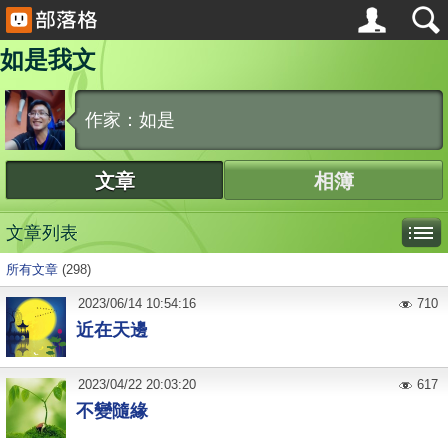
如是我文
作家：如是
文章
相簿
文章列表
所有文章
(298)
2023
/
06
/
14
10:54:16
710
近在天邊
2023
/
04
/
22
20:03:20
617
不變隨緣