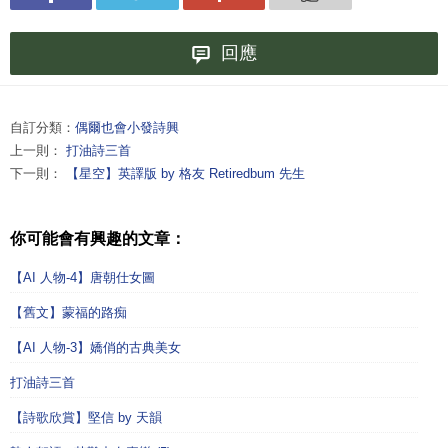
回應
自訂分類：
偶爾也會小發詩興
上一則：
打油詩三首
下一則：
【星空】英譯版 by 格友 Retiredbum 先生
你可能會有興趣的文章：
【AI 人物-4】唐朝仕女圖
【舊文】蒙福的路痴
【AI 人物-3】嬌俏的古典美女
打油詩三首
【詩歌欣賞】堅信 by 天韻