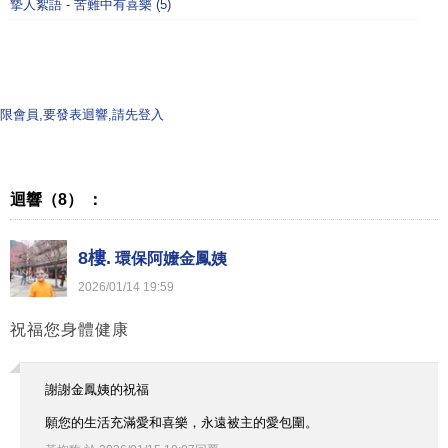
摯人絮語 - 苦難中有喜樂 (5)
限會員,要發表迴響,請先登入
迴響（8） ：
8樓.
環保阿嬤金鳳姨
2026
/
01
/
14
19
:
59
祝福您
身體健康
謝謝金鳳姨的祝福
願您的生活充滿愛和喜樂，永遠被主的愛包圍。