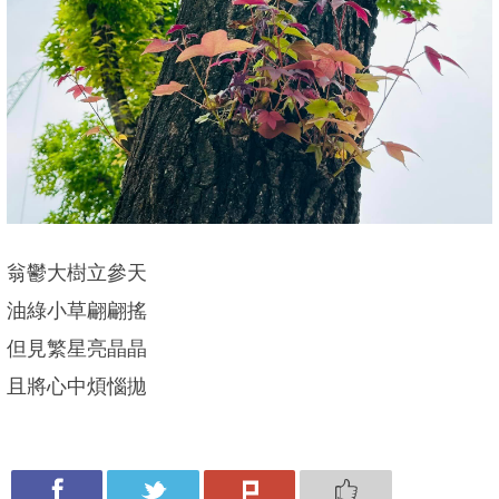
翁鬱大樹立參天
油綠小草翩翩搖
但見繁星亮晶晶
且將心中煩惱拋