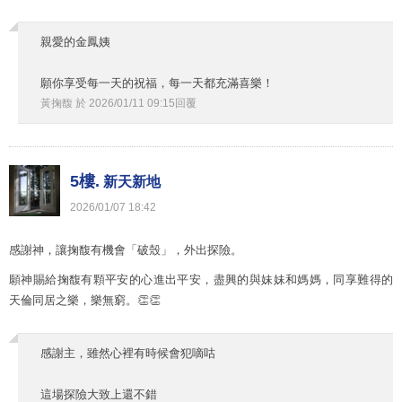
親愛的金鳳姨
願你享受每一天的祝福，每一天都充滿喜樂！
黃掬馥
於
2026
/
01
/
11
09
:
15
回覆
5樓.
新天新地
2026
/
01
/
07
18
:
42
感謝神，讓掬馥有機會「破殼」，外出探險。
願神賜給掬馥有顆平安的心進出平安，盡興的與妹妹和媽媽，同享難得的
天倫同居之樂，樂無窮。👏👏
感謝主，雖然心裡有時候會犯嘀咕
這場探險大致上還不錯