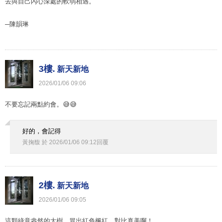
去與自己內心深處的軟弱相遇。
─陳韻琳
3樓.
新天新地
2026
/
01
/
06
09
:
06
不要忘記兩點約會。😅😅
好的，會記得
黃掬馥
於
2026
/
01
/
06
09
:
12
回覆
2樓.
新天新地
2026
/
01
/
06
09
:
05
這顆綠意盎然的大樹，冒出紅色楓紅，對比真美啊！