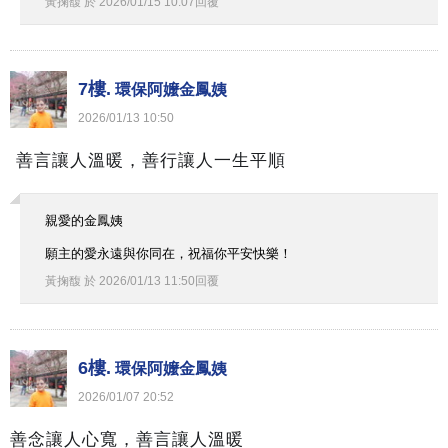
黃掬馥
於
2026
/
01
/
15
10
:
07
回覆
7樓.
環保阿嬤金鳳姨
2026
/
01
/
13
10
:
50
善言讓人溫暖，善行讓人一生平順
親愛的金鳳姨
願主的愛永遠與你同在，祝福你平安快樂！
黃掬馥
於
2026
/
01
/
13
11
:
50
回覆
6樓.
環保阿嬤金鳳姨
2026
/
01
/
07
20
:
52
善念讓人心寬，善言讓人溫暖