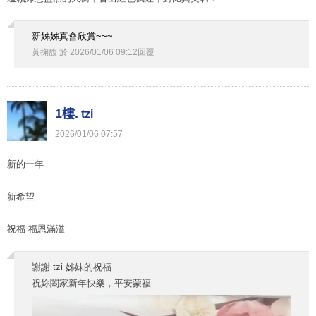
新姊姊真會欣賞~~~
黃掬馥
於
2026
/
01
/
06
09
:
12
回覆
1樓.
tzi
2026
/
01
/
06
07
:
57
新的一年
新希望
祝福 福恩滿溢
謝謝 tzi 姊妹的祝福
祝妳闔家新年快樂，平安蒙福