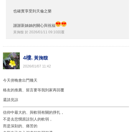
也確實享受到天倫之樂
謝謝新姊姊的關心與祝福
黃掬馥
於
2026
/
01
/
11
09
:
10
回覆
4樓.
黃掬馥
2026
/
01
/
07
11
:
42
今天傍晚會出門幾天
格友的推薦、留言要等我到家再回覆
還請見諒
信仰中最大的、與軟弱有關的掙扎，
不是去悲憫原諒別人的軟弱，
而是深刻的、痛苦的