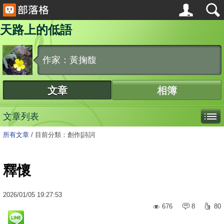
天路上的低語
作家：黃掬馥
文章
相簿
文章列表
所有文章
/
目前分類：創作|詩詞
釋懷
2026
/
01
/
05
19:27:53
676
8
80