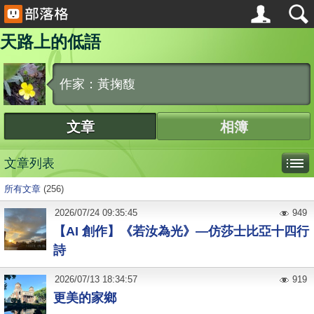
天路上的低語
作家：黃掬馥
文章
相簿
文章列表
所有文章
(256)
2026
/
07
/
24
09:35:45
949
【AI 創作】《若汝為光》—仿莎士比亞十四行
詩
2026
/
07
/
13
18:34:57
919
更美的家鄉