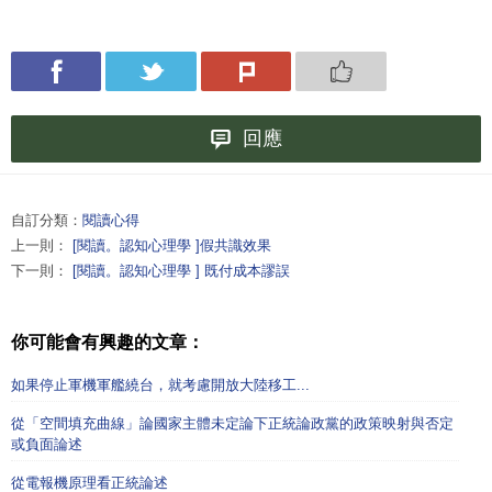
回應
自訂分類：
閱讀心得
上一則：
[閱讀。認知心理學 ]假共識效果
下一則：
​[閱讀。認知心理學 ] 既付成本謬誤
你可能會有興趣的文章：
如果停止軍機軍艦繞台，就考慮開放大陸移工...
從「空間填充曲線」論國家主體未定論下正統論政黨的政策映射與否定
或負面論述
從電報機原理看正統論述