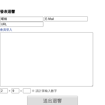
發表迴響
會員登入
+
=
※ 請計算輸入數字
送出迴響