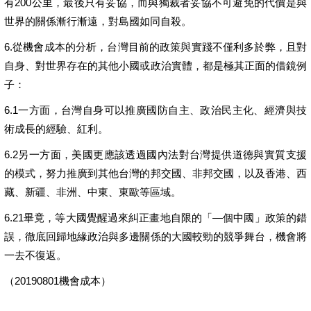
有200公里，最後只有妥協，而與獨裁者妥協不可避免的代價是與
世界的關係漸行漸遠，對島國如同自殺。
6.從機會成本的分析，台灣目前的政策與實踐不僅利多於弊，且對
自身、對世界存在的其他小國或政治實體，都是極其正面的借鏡例
子：
6.1一方面，台灣自身可以推廣國防自主、政治民主化、經濟與技
術成長的經驗、紅利。
6.2另一方面，美國更應該透過國內法對台灣提供道德與實質支援
的模式，努力推廣到其他台灣的邦交國、非邦交國，以及香港、西
藏、新疆、非洲、中東、東歐等區域。
6.21畢竟，等大國覺醒過來糾正畫地自限的「—個中國」政策的錯
誤，徹底回歸地緣政治與多邊關係的大國較勁的競爭舞台，機會將
一去不復返。
（20190801機會成本）