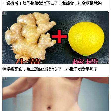
一週有感！肚子整個都消下去了！免節食，排空順暢就夠
PR
檸檬搭配它，臉上斑點全部消失了，小肚子都變平坦了
PR