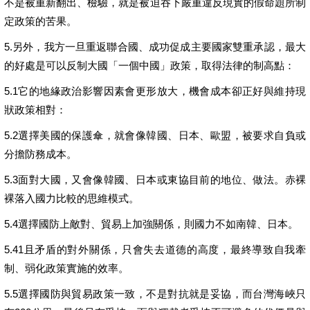
不是被重新翻出、檢驗，就是被迫吞下嚴重違反現實的假命題所制
定政策的苦果。
5.另外，我方一旦重返聯合國、成功促成主要國家雙重承認，最大
的好處是可以反制大國「一個中國」政策，取得法律的制高點：
5.1它的地緣政治影響因素會更形放大，機會成本卻正好與維持現
狀政策相對：
5.2選擇美國的保護傘，就會像韓國、日本、歐盟，被要求自負或
分擔防務成本。
5.3面對大國，又會像韓國、日本或東協目前的地位、做法。赤裸
裸落入國力比較的思維模式。
5.4選擇國防上敵對、貿易上加強關係，則國力不如南韓、日本。
5.41且矛盾的對外關係，只會失去道德的高度，最終導致自我牽
制、弱化政策實施的效率。
5.5選擇國防與貿易政策一致，不是對抗就是妥協，而台灣海峽只