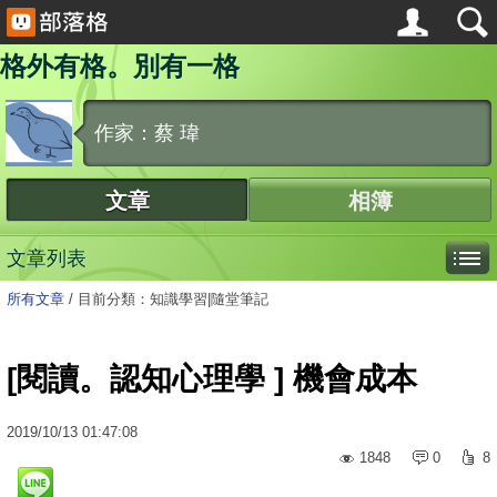
格外有格。別有一格
作家：蔡 瑋
文章
相簿
文章列表
所有文章
/
目前分類：知識學習|隨堂筆記
[閱讀。認知心理學 ] 機會成本
2019
/
10
/
13
01:47:08
1848
0
8