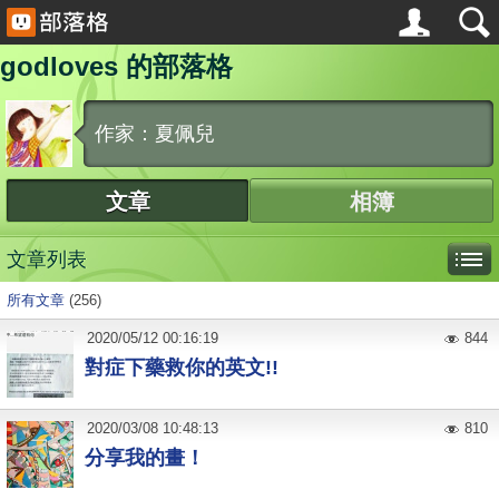
godloves 的部落格
作家：夏佩兒
文章
相簿
文章列表
所有文章
(256)
2020
/
05
/
12
00:16:19
844
對症下藥救你的英文!!
2020
/
03
/
08
10:48:13
810
分享我的畫！