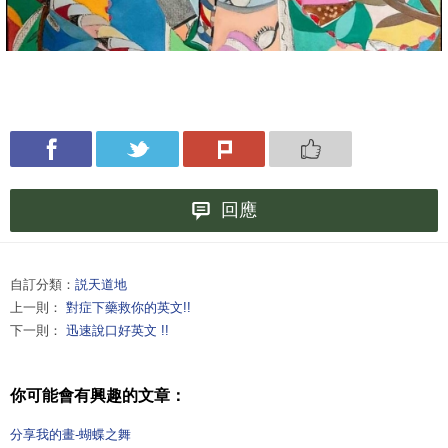
回應
自訂分類：
説天道地
上一則：
對症下藥救你的英文!!
下一則：
迅速說口好英文 !!
你可能會有興趣的文章：
分享我的畫-蝴蝶之舞