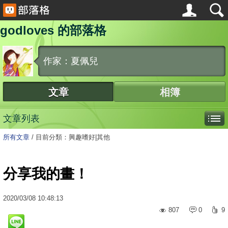
godloves 的部落格
作家：夏佩兒
文章
相簿
文章列表
所有文章
/
目前分類：興趣嗜好|其他
分享我的畫！
2020
/
03
/
08
10:48:13
807
0
9