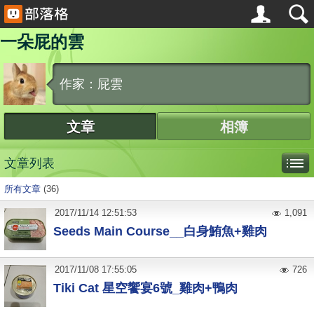
一朵屁的雲
作家：屁雲
文章
相簿
文章列表
所有文章
(36)
2017
/
11
/
14
12:51:53
1,091
Seeds Main Course__白身鮪魚+雞肉
2017
/
11
/
08
17:55:05
726
Tiki Cat 星空饗宴6號_雞肉+鴨肉