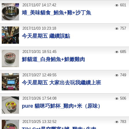
2017
/
11
/
07
14:17:42
601
靖_美味貓食_鮪魚+雞+沙丁魚
2017
/
11
/
03
10:23:18
757
今天星期五 繼續誤點
2017
/
10
/
31
18:51:45
685
鮮貓道_白身鮪魚+鮮嫩雞肉
2017
/
10
/
27
12:49:55
749
今天星期五 大家出去玩我繼續上班
2017
/
10
/
26
17:54:08
506
pure 貓咪巧鮮杯_雞肉+米（原味）
2017
/
10
/
25
13:32:52
783