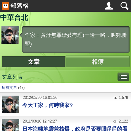
中華台北
作家：貪汙無罪嫖妓有理(一邊一咯，叫雞聯
盟)
文章
相簿
文章列表
所有文章
(47)
2012
/
03
/
30
16:01:36
1,579
今天王家，何時我家?
2011
/
03
/
16
12:42:27
2,122
日本海嘯地震兼核爆，政府是否要眼睜睜的看