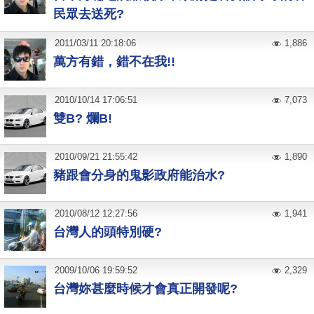
民眾去送死?
2011
/
03
/
11
20:18:06
1,886
萬方有錯，錯不在我!!
2010
/
10
/
14
17:06:51
7,073
雙B? 爛B!
2010
/
09
/
21
21:55:42
1,890
豬跟會分身的鬼影政府能治水?
2010
/
08
/
12
12:27:56
1,941
台灣人的頭特別硬?
2009
/
10
/
06
19:59:52
2,329
台灣妳甚麼時候才會真正開發呢?