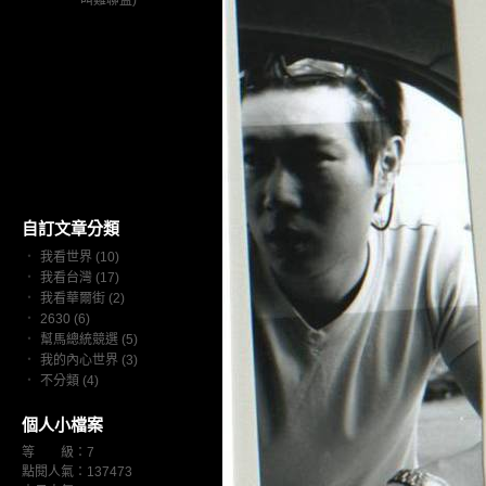
叫雞聯盟)
自訂文章分類
‧
我看世界 (10)
‧
我看台灣 (17)
‧
我看華爾街 (2)
‧
2630 (6)
‧
幫馬總統競選 (5)
‧
我的內心世界 (3)
‧
不分類 (4)
個人小檔案
等 級：7
點閱人氣：137473