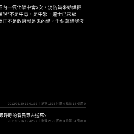
室內一氧化碳中毒
次，消防員來勸說把
3
還說
不是中毒，是中邪，道士已來驅
”
，
，反正不是政府就是鬼的錯
千錯萬錯我沒
2012/03/30 16:01:36 ｜瀏覽 1578 回應 4 推薦 14 引用 0
眼睜睜的看民眾去送死?
2011/03/16 12:42:27 ｜瀏覽 2122 回應 3 推薦 34 引用 0