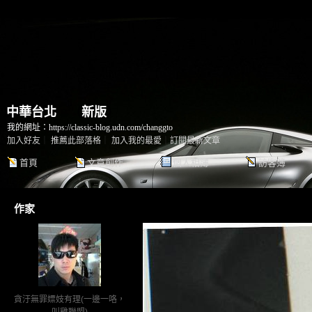
中華台北
（
新版
）
我的網址：https://classic-blog.udn.com/changgto
加入好友
｜
推薦此部落格
｜
加入我的最愛
｜
訂閱最新文章
首頁
文章創作
個人相簿
訪客簿
作家
貪汙無罪嫖妓有理(一邊一咯，