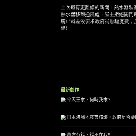
上次還有更離譜的新聞，熱水器裝
熱水器移到通風處，屋主拒絕開門
魔
!!”就差沒要求政府補貼驅魔費
錯!
最新創作
今天王家，何時我家?
日本海嘯地震兼核爆，政府是否要
萬方有錯，錯不在我!!