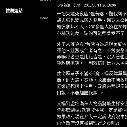
心情隨筆
｜
其他
2011/03/11 20:18:06
推薦連結
一把火燒死夜店
個舞客，撻伐聲不
9
more...
胡志強也變成殺人兇手，還要去祭
知道危邦不入，
多個人擠在
坪
200
30
心肺功能差一點的可能都會受不了
死了人誰負責
台灣百姓違規駕駛習
?
讓他人壯烈成仁者有之。不戴安全
命嗚呼者更是比比皆是，沒人管也
呼政府搶錢，一副效仿利比亞人民
住宅區巷子不滿
米寬，違反建築與
8
街，師大路，泰順，永康街不勝枚
氣爆燒死樓上住戶，政府來照規章
口飯，不要趕盡殺絕
。
”
大樓到處堆滿私人物品將逃生梯安
會那麼倒楣
就算發生我一定是那個
?
如果政府現在介入一定說政府沒事
再怪政府沒有盡到監督之責吧
?!