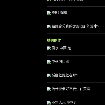
雙B? 爛B!
豬跟會分身的鬼影政府能治水?
精選創作
風水,中藥,鬼.
中華刁民國
城鄉差距差在那?
為什麼最好不要生在美國
不當人,毋寧狗?