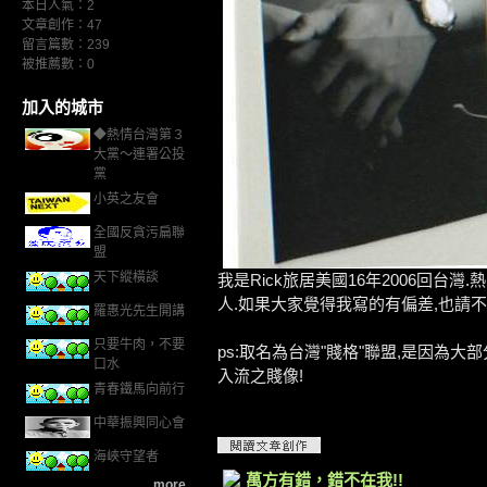
本日人氣：2
文章創作：47
留言篇數：239
被推薦數：
0
加入的城市
◆熱情台灣第３
大黨～連署公投
黨
小英之友會
全國反貪污扁聯
盟
天下縱橫談
我是Rick旅居美國16年2006回台
人.如果大家覺得我寫的有偏差,也請不
羅惠光先生開講
只要牛肉，不要
ps:取名為台灣"賤格"聯盟,是因為
口水
入流之賤像!
青春鐵馬向前行
中華振興同心會
海峽守望者
萬方有錯，錯不在我!!
more...