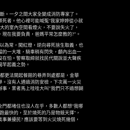
斷。一夕之間大家全變成消防專家了。
拜死者。他心裡可能喊冤
我家婷婷從小就
"
大的室內空間看煙火，不要說失火了，
，現在我要負責，爸媽平常怎麼教的
。
?”
以為常，闖紅燈，逆向尋死捨生取義，也
帽的一大堆，騎車稍有閃失，顱內出血一
沒在怕。警察取締就找民代關說並大聲疾
揭竿起義之勢。
都更法開起餐館的巷弄到處都是，金華
舉。沒有人通過消防安檢，下次萬一火災
辦事，業者馬上哇哇大叫
我們只不過想餬
”
全門都堵住也沒人在乎，多數人都想
我哪
"
跑最快的，至於燒死的乃是物競天擇
，
"
找事兼擾民
應該要等到火災燒死幾個，
?