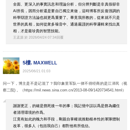
全面、更深入的事實訊息和理論分析，但分辨判斷是非真假卻非
AI所長，因而分析還是要自己獨立來做，這時博客所反復强調的
科學辯證方法論也就更爲重要了。畢竟我所教的，從來就不只是
世界的真相，如何從衆多噪音中、通過嚴謹的科學邏輯來找出真
相，才是最珍貴的智慧技能。
王孟源
於
2026
/
04
/
24
07
:
34
回覆
5樓.
MAXWELL
2025
/
06
/
21
01
:
03
问一下，博主是不是记混了？我印象里军队一律不得经商的是江泽民（视
察二院) 。（https://mil.news.sina.com.cn/2013-08-09/1420734541.html）
謝謝更正，的確是鄧死後一年的事；我記憶中誤以爲是鄧為繼任
者清理環境的作爲。
江竟有如此的魄力和手段，剛親自掌權就推動根本性的軍隊體制
改革，很多人（包括我自己）都對他有所低估。