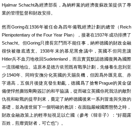
Hjalmar Schacht為經濟部長，為納粹黨的經濟復蘇政策提供了專
業的管理監督和財政安排。
然而Goring在1936年被任命為四年備戰經濟計劃的總管（Reich
Plenipotentiary of the Four Year Plan），接著在1937年成功排擠了
Schacht。但Goring只擅長宮鬥而不能任事，納粹德國的財政金融
很快被徹底透支。1938年末的慕尼黑會議中，英國不但同意讓
Hitler兵不血刃地收回Sudetenland，而且實質默認德國復興為國際
一流强權地位。這原本是德方依照既有戰爭計劃，先修養生息到至
少1940年、同時安撫分化英國的天賜良機，但因爲外匯見底、赤
字過高，五個月後捷克發生動亂，德國爲了搶奪Prague的黃金儲
備便悍然撕毀剛剛簽訂的和平協議，從而確立英國你死我活的敵對
仇視和歐戰的提早到來，奠定了納粹德國後來一系列冒進與失敗的
基礎，並為後世留下一個明確的教訓：在面臨嚴峻國際態勢之時，
財政金融政策上的輕率短視足以亡國（參考《韓非子》：“好罷露
百姓，煎靡貨財者，可亡也”）。