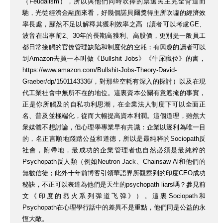
（Feudalism），所以與他們同時吹捧的票選民主完全背道而
馳，光從經濟金融面來看，好幾個諾貝爾獎得主所吹噓的經濟效
率長處，顯然不足以解釋其獲利效率之高（讀者可以考慮GE、
波音在出事前2、30年的長期高獲利、高股價，更別提一般員工
都日常接觸的官僚管理缺陷和制度化的空耗；有興趣的讀者可以
到Amazon去買一本叫做《Bullshit Jobs》《牛屎職位》的書，
https://www.amazon.com/Bullshit-Jobs-Theory-David-
Graeber/dp/1501143336/，對那些空耗有深入的探討）以及在現
代工業社會中無所不在的地位。這裏資本公關有意遮掩的事實，
正是你所觸及的自私功利思潮，在企業法人制度下可以全面正
名、普及並極端化，從而大幅提高資本利潤。這個道理，雖然大
衆媒體不想討論，但心理學專業早有共識：企業以逐利為唯一目
的，名正言順地踐踏公益和道德，所以是最純粹的Sociopath反
社會，附帶地，最成功的企業管理者也自然必須是最純粹的
Psychopath反人類（例如Neutron Jack、Chainsaw Al和他們的
無數信徒；此外十年前博客引領華語界所觀察到的印度CEO成功
秘訣，不正可以表達為他們是天生的psychopath liars嗎？參見前
文《印度的烈火系列弹道飞弹》）。這裏Sociopath和
Psychopath在心理學行話中的差異不是重點，他們同是公益的永
恆大敵。