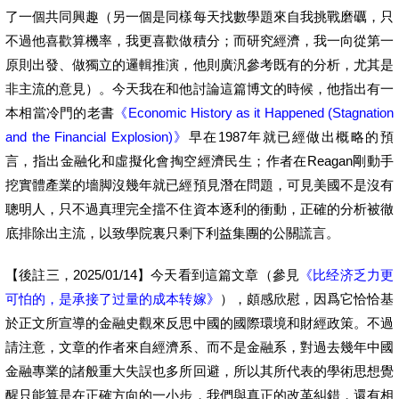
了一個共同興趣（另一個是同樣每天找數學題來自我挑戰磨礪，只
不過他喜歡算機率，我更喜歡做積分；而研究經濟，我一向從第一
原則出發、做獨立的邏輯推演，他則廣汎參考既有的分析，尤其是
非主流的意見）。今天我在和他討論這篇博文的時候，他指出有一
本相當冷門的老書
《Economic History as it Happened (Stagnation
and the Financial Explosion)》
早在1987年就已經做出概略的預
言，指出金融化和虛擬化會掏空經濟民生；作者在Reagan剛動手
挖實體產業的墻脚沒幾年就已經預見潛在問題，可見美國不是沒有
聰明人，只不過真理完全擋不住資本逐利的衝動，正確的分析被徹
底排除出主流，以致學院裏只剩下利益集團的公關謊言。
【後註三，2025/01/14】今天看到這篇文章（參見
《比经济乏力更
可怕的，是承接了过量的成本转嫁》
），頗感欣慰，因爲它恰恰基
於正文所宣導的金融史觀來反思中國的國際環境和財經政策。不過
請注意，文章的作者來自經濟系、而不是金融系，對過去幾年中國
金融專業的諸般重大失誤也多所回避，所以其所代表的學術思想覺
醒只能算是在正確方向的一小步，我們與真正的改革糾錯，還有相