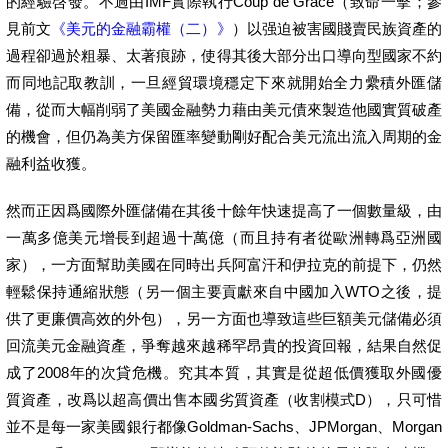
的經驗啓發。不過由IMF實際執行Coup de Grace（致命一擊；參
見前文
《美元的金融霸權（二）》
）以强迫被害國賤賣民族資產的
過程卻過於粗暴、太著痕跡，使得其後大部分出口導向型國家不約
而同地記取教訓，一旦經貿環境穩定下來就開始全力纍積外匯儲
備，從而大幅削弱了美國金融勢力藉由美元債來製造他國實質破產
的機會，但仍為美方保留匯率變動剛好配合美元流出流入周期的金
融利益收獲。
然而正因爲國際外匯儲備在其後十餘年快速提高了一個數量級，由
一萬多億美元增長到超過十萬億（而且持有者從歐洲轉爲亞洲國
家），一方面幫助美國在同時出兵阿富汗和伊拉克的前提下，仍然
輕鬆保持通縮狀態（另一個主要貢獻來自中國加入WTO之後，提
供了更廉價高效的外包），另一方面也導致這些巨額美元儲備必須
回流美元金融資產，爭奪越來越稀罕昂貴的投資回報，結果自然促
成了2008年的次貸危機。究其本質，其實是從超低價獲取外國優
質資產，改爲以超高價出售本國劣質資產（收割模式D），只可惜
並不是每一家美國銀行都像Goldman-Sachs、JPMorgan、Morgan