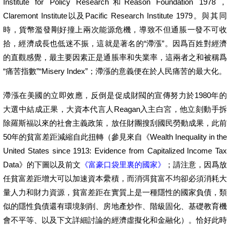
Institute for Policy Research和Reason Foundation 1978，
Claremont Institute以及Pacific Research Institute 1979。與其同
時，貨幣濫發剛好撞上兩次能源危機，導致不但通脹一發不可收
拾，經濟成長也低迷不振，這就是著名的“滯漲”。因爲百姓對經濟
的直觀感覺，最主要因素正是通脹率和失業率，這兩者之和被稱爲
“痛苦指數”“Misery Index”；滯漲的意義便在於人民痛苦的最大化。
滯漲在美國的立即效應，反倒是促成財閥的宣傳努力於1980年的
大選中結成正果，大資本代言人Reagan入主白宮，他立刻動手拆
除羅斯福以來的社會主義政策，放任財團搜刮國民勞動成果，此前
50年的貧富差距減縮自此扭轉（參見來自《Wealth Inequality in the
United States since 1913: Evidence from Capitalized Income Tax
Data》的下圖以及前文
《富豪口袋里裏的國家》
；請注意，因爲放
任貧富差距增大可以加速資本纍積，而消弭貧富不均卻必須消耗大
量人力和財力資源，貧富差距在實質上是一種隱性的國家負債，類
似的隱性負債還有環境剝削、房地產炒作、階級固化、基礎教育機
會不平等、以及下文詳細討論的經濟虛擬化和金融化）。恰好此時