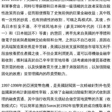
和軍事脅迫，同時引導蘇聯和日本兩個一級强權的主政者采取自殺
性政策而自爆，從而順便獲取了史無前例的巨量金融收益；其中既
有一次性的抄底，也有持續性的收割，可稱之爲模式B。其後，作
爲日本狂妄不遜、不守殖民地本分（參見1980年代的《日本第
一》和《日本能説不》等書）的懲罰，將早先來自美國的半導體和
微電子技術與產能轉交給南韓和台灣。之所以不自己收回，原因在
於高端製造業依舊是辛苦錢，美國以技術支援和開放市場等互利手
段放牧養肥生產國之後，不但企業利潤更高，還可以尋機做金融宰
殺收割，獲利遠高於自己辛辛苦苦地培養（請考慮維持優質基礎教
育所需的稅收，以及快樂教育方便上層子弟脫穎而出，以加强階級
固化的效應）並管理國内的昂貴勞動力。
1997-1998年的亞洲貨幣危機，是美國財閥第一次精確針對外包受
益國家的有計劃規模性宰殺，反映了金融統治階級對潮汐式收割原
理的融會貫通。其中強行收囘美元債結合做空當地貨幣的方案（收
割模式C）可以簡單追溯自Soros於1992年狙擊英鎊成功獲取暴利