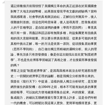
還記得幾個月前我領悟了美國獨立革命的真正起源在於英國國會
剝奪了大地主的鑄幣權，結果朋友發現早有文獻的經驗嗎？當時
我就感嘆過，社會學的真相衆説紛紜，正解往往夾雜其中，後人
很難搶到首創。但這也同時意味著，後人追尋真理，想靠集成前
人的千百種學説，是自陷迷惘的傻事（學而不思則罔）；畢竟真
相只有一個，而蠢話和謊話卻有無限多種，利益集團更有扭曲真
相的强大意願和能量。所以要分辨真假善惡、從衆多可能的本質
真相中挑出正解，唯一的方法是依第一原則、從頭搜集原始事實
（思而不學則殆）、自己做出獨立而精確的邏輯分析。前人的理
論，事先頂多只有啓發價值；像是你這次能找出並欣賞“制度經濟
學”，不也是先在博客學習確認了真相之後，才去搜索而事後發掘
的嗎？
博客之沒提“制度經濟學派”，是因爲我根本就沒去研究過那段歷
史；一切關於經濟學正理的論斷，都是我獨立分析推導出來的。
我曾在《龍行天下》中提過，這樣的個人獨立分析研究，是互聯
網所催生的新契機：在1994年之前，根本不可能有如此多的事實
細節報導、可以如此方便地被搜尋集合起來。AI的搜索、過濾、
集成能力，的確比互聯網搜索引擎又要强上許多，這是你們年輕
一代的機會，可以輕鬆比我這輩人更快、更簡單地獲得更多、更