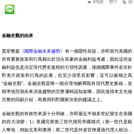
47020
7
10
金融史觀的由來
貫穿整篇
《國際金融未來趨勢》
有一個隱性前提，亦即當代美國的
所有重要政策和行爲都出於頂尖富豪的金融利益考慮，因此這些金
融利益也是決定現代歷史進程的引領性因素，後續國際事件若非針
對美方政策和行爲的反應，也至少深受其影響；這可以被稱之爲
“金融史觀”。金融史觀是唯一能合理地解釋既有現代歷史脈絡，並
精準地預測未來演進趨勢的完整邏輯認知架構，因此值得本文先做
完整的回顧介紹，再應用到對國家決策的建議之上。
金融史觀的有效性來源十分明確，亦即最近半個多世紀發生在美國
的四大演變：1）美國完善第三世代殖民帝國模式（第一世代是殺
人奪地，例如北美和澳洲；第二世代是外派官僚通過代理人統治，