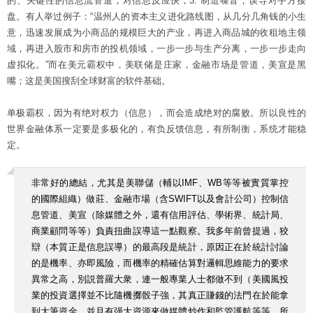
的、关键性的信息流管道，对信息反应快；3. 制造噪音，误导对手方接
盘。有人举过例子：“温州人的资本主义进化路线图，从几分几角钱的小生
意，迅速发展成为小商品的规模巨大的产业，再进入商品城的收租地主领
域，再进入股市和房市的投机领域，一步一步与生产分离，一步一步走向
虚拟化。”而在美元霸权中，美联储是庄家，金融市场是管道，美宣是黑
嘴；这是美国搜刮全球财富的软件基础。
单极霸权，因为有绝对权力（信息），而会造成绝对的腐败。所以良性的
世界金融体系一定要是多极化的，有负反馈信息，有所制衡，系统才能稳
定。
非常好的總結，尤其是美聯儲（輔以IMF、WB等等被實質掌控
的國際組織）做莊、金融市場（含SWIFT以及會計公司）控制信
息管道、美宣（除媒體之外，還有信用評估、學術界、統計局、
商業顧問等等）負責扭曲誤導這一點觀察。我多年前曾提過，狡
辯（本質正是信息誤導）的最高段是統計，原因正在於統計討論
的是機率、亦即風險，而機率的精確估算對邏輯思維能力的要求
異常之高，別説普羅大衆，連一般專業人士都做不到（美國風投
業的投資選擇並不比隨機擲骰子強，其真正賺錢的法門在於能拿
到大筆資金、並且有强大資源來做媒體炒作和監管護航等等，所