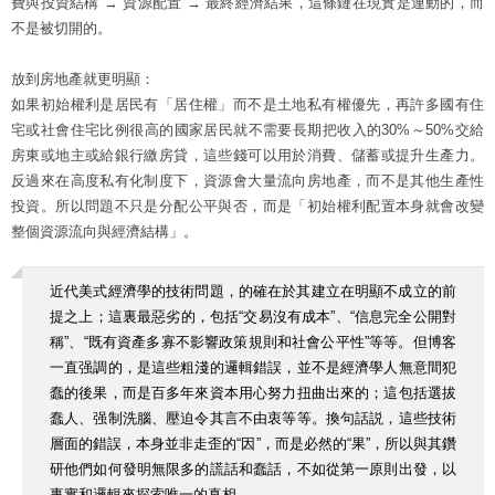
費與投資結構 → 資源配置 → 最終經濟結果，這條鏈在現實是連動的，而
不是被切開的。
放到房地產就更明顯：
如果初始權利是居民有「居住權」而不是土地私有權優先，再許多國有住
宅或社會住宅比例很高的國家居民就不需要長期把收入的30%～50%交給
房東或地主或給銀行繳房貸，這些錢可以用於消費、儲蓄或提升生產力。
反過來在高度私有化制度下，資源會大量流向房地產，而不是其他生產性
投資。所以問題不只是分配公平與否，而是「初始權利配置本身就會改變
整個資源流向與經濟結構」。
近代美式經濟學的技術問題，的確在於其建立在明顯不成立的前
提之上；這裏最惡劣的，包括“交易沒有成本”、“信息完全公開對
稱”、“既有資產多寡不影響政策規則和社會公平性”等等。但博客
一直强調的，是這些粗淺的邏輯錯誤，並不是經濟學人無意間犯
蠢的後果，而是百多年來資本用心努力扭曲出來的；這包括選拔
蠢人、强制洗腦、壓迫令其言不由衷等等。換句話説，這些技術
層面的錯誤，本身並非走歪的“因”，而是必然的“果”，所以與其鑽
研他們如何發明無限多的謊話和蠢話，不如從第一原則出發，以
事實和邏輯來探索唯一的真相。