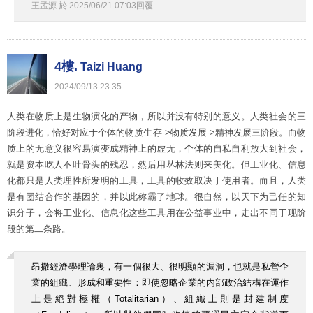
王孟源
於
2025
/
06
/
21
07
:
03
回覆
4樓.
Taizi Huang
2024
/
09
/
13
23
:
35
人类在物质上是生物演化的产物，所以并没有特别的意义。人类社会的三
阶段进化，恰好对应于个体的物质生存->物质发展->精神发展三阶段。而物
质上的无意义很容易演变成精神上的虚无，个体的自私自利放大到社会，
就是资本吃人不吐骨头的残忍，然后用丛林法则来美化。但工业化、信息
化都只是人类理性所发明的工具，工具的收效取决于使用者。而且，人类
是有团结合作的基因的，并以此称霸了地球。很自然，以天下为己任的知
识分子，会将工业化、信息化这些工具用在公益事业中，走出不同于现阶
段的第二条路。
昂撒經濟學理論裏，有一個很大、很明顯的漏洞，也就是私營企
業的組織、形成和重要性：即使忽略企業的内部政治結構在運作
上是絕對極權（Totalitarian）、組織上則是封建制度