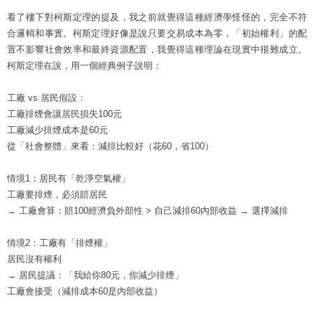
看了樓下對柯斯定理的提及，我之前就覺得這種經濟學怪怪的，完全不符
合邏輯和事實。柯斯定理好像是說只要交易成本為零，「初始權利」的配
置不影響社會效率和最終資源配置，我覺得這種理論在現實中很難成立。
柯斯定理在說，用一個經典例子說明：
工廠 vs 居民假設：
工廠排煙會讓居民損失100元
工廠減少排煙成本是60元
從「社會整體」來看：減排比較好（花60，省100）
情境1：居民有「乾淨空氣權」
工廠要排煙，必須賠居民
→ 工廠會算：賠100經濟負外部性 > 自己減排60內部收益 → 選擇減排
情境2：工廠有「排煙權」
居民沒有權利
→ 居民提議：「我給你80元，你減少排煙」
工廠會接受（減排成本60是內部收益）