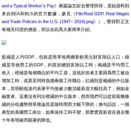
and a Typical Worker’s Pay》
兩篇論文綜合整理而得，原始資料則
來自BEA和BLS的官方數據，參見
《File:Real GDP, Real Wages
and Trade Policies in the U.S. (1947– 2014).png》
），覺得對正文
有補充印證的價值，所以在此爲大家簡單介紹。
藍綫是人均GDP，也就是簡單地將總新創美元財富除以人口；綠
綫是等效勞工的GDP，約當於總財富除以工時；褐綫是平均勞工
收入；橙綫是每個職位的平均工資，這低於前者主要因爲勞工被迫
增加工時，或甚至同時負擔兩個工作職位；紅綫則是褐綫的中位版
本，其明顯低迷代表著平均值被少數頂級薪資大幅拉高了，例如金
融業者。這裏沒有列出橙綫的中位版本，然而我們可以從前面幾條
綫的分歧趨勢簡單推論其是隨時間而大幅下降的；換句話説，一個
典型的美國勞工崗位，如果保持工時不變，那麽實質薪資在過去幾
十年有明確而顯著的降低。