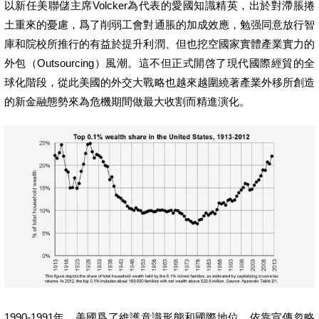
以新任美聯儲主席Volcker為代表的愛國知識精英，出於對滯脹捲
土重來的憂慮，爲了削弱工會對通脹的加成效應，勉强同意放行智
庫和院校所推行的有益於提升利潤、但也挖空國家實體產業實力的
外包（Outsourcing）風潮。這不但正式開啓了現代國際經貿的全
球化階段，從此美國的外交大戰略也越來越圍繞著產業外移所創造
的新金融態勢來為危機期間做最大收割而精進演化。
1990-1991年，美國爲了維護意識形態和國際地位，依靠宣傳忽略