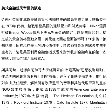
美式金融殖民帝國的演進
金融利益演化成爲美國政策和國際歷史的最高主導力量，轉折發生
在1970年代初。越戰引發美國的通脹壓力和財政赤字，Nixon選擇
打破Bretton Woods體系下美元對黃金的錨定，以便無限印鈔。從
之後的黃金價格變動來看，美元從此因超發而被稀釋了50多倍；換
句話説，所有現存美元的總和價值中，超過98%是過去50多年無中
生有的；這是美國利用金融危機反過來對外收割金融利益的第一次
嘗試，讓我們稱之爲模式A。
與其同時，起源自芝加哥大學經濟系的“市場萬能”思想改造運動，
作爲美國億萬富豪奪權計劃的前鋒，進入了白熱準備階段，推行絕
對自由放任經濟、解除所有政府監管的智庫和其他代理巨富利益的
NGO如雨後春筍，例如原1938年成立的American Enterprise
Institute於1972年大幅增資，The Heritage Foundation成立於
1973，Rockford Institute 1976，Cato Institute 1977, Manhattan