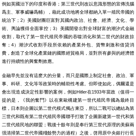
例如英國治下的印度和香港；第三世代則改以意識形態的宣傳洗腦
爲主、軍事威嚇爲輔），藉此成功地將全球都納入單一殖民帝國的
統治下；2）美國財團巨富對其國内政治、社會、經濟、文化、學
術、輿論獲得全面掌控；3）美國開發出對全球財富的潮汐式金融
收割，取代了第一世代殖民帝國的吞噬消化和第二世代的財政掠
奪；4）潮汐式收割手段所依賴的產業外包、貨幣刺激和借貸消
費，創造了全球化產業鏈的國際經貿格局，並對所有參與的經濟體
進行持續性的興奮劑效應。
金融早先並沒有這麽大的分量，而只是國際上制定社會、政治、軍
事、科研、文化等等政策時的輔助性考慮。但即使如此，偶爾還是
會出現造成決定性影響的案例，例如Hitler在1933年當政（值得一
提的是，《我的奮鬥》以在東歐構建第一世代殖民帝國為最終目
標，日本則企圖以第二世代模式獨占東亞，所以二戰可以總結為第
三世代和既有第二世代殖民帝國聯手打敗了企圖新建第一世代和第
二世代殖民地的聯盟；戰後十餘年則是奉行第三世代原理的美蘇兩
强清掃第二世代帝國殘餘勢力的過程）之後，啓用原中央銀行行長