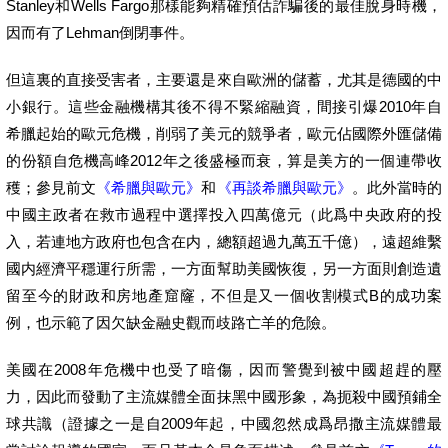
Stanley和Wells Fargo那樣能夠精確預估詐騙後的最佳脫身時機，
因而有了Lehman倒閉事件。
但這裏的直接受害者，主要還是來自歐洲的儲蓄，尤其是德國的中
小銀行。這些金融機構其後不得不緊縮融資，間接引爆2010年自
希臘起始的歐元危機，削弱了美元的競爭者，歐元佔國際外匯儲備
的份額自危機高峰2012年之後盛極而衰，算是美方的一個連帶收
穫；參見前文
《希臘與歐元》
和
《再談希臘與歐元》
。此外當時的
中國主政者在救市過程中選擇投入四萬億元（此爲中央政府的投
入，若連地方政府也包含在内，總額超過九萬五千億），遠超維繫
國内經濟平穩運行所需，一方面幫助美國恢復，另一方面則創造遺
留至今的財政和房地產窟窿，不但是又一個收割模式B的成功案
例，也示範了因欠缺金融史觀而歧路亡羊的危險。
美國在2008年危機中也受了暗傷，因而警覺到被中國超趕的壓
力，因此而發動了主流媒體全面抹黑中國形象，為扼殺中國預鋪全
球共識（證據之一是自2009年起，中國忽然成爲昂撒主流媒體最