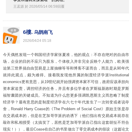
王孟源
於
2026
/
05
/
14
06
:
59
回覆
6樓.
乌鹊南飞
2026
/
04
/
24
05
:
18
今天偶然发现一个韩国经济学家张夏准，他的观点：不存在绝对的自由市
场，企业的目的不应只为股东，个体收入并非完全反映个人能力，欧美强
迫第三世界搞自由贸易是上屋抽梯等等和博客不谋而合，而且是从90年代
就持此观点，颇为难得。接着我发现他所属的制度经济学派Institutional
economics更有意思，从19世纪就开始强调资本家不可信，政府应该承担向
资本家追责，调控经济的任务，并且有多位学者在罗斯福新政时期是罗斯
福智囊团的关键成员。不知道为什么您更多强调凯恩斯主义而忽略了制度
经济学？最有意思的是制度经济学在六七十年代发生了一次转变或者说夺
舍，Ronald Harry Coase的《The Problem of Social Cost》原始主张是存
在交易成本的，但是在芝加哥学派的劝诱下（他们指出有交易成本就存在
敲诈和私相授受（太搞笑了，居然是芝加哥学派自己指出这套胡扯不符合
现实！）），最后Coase在自己的书里做出了零交易成本的假设（这篇论文