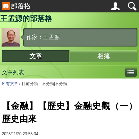
王孟源的部落格
作家：王孟源
文章
相簿
文章列表
所有文章
/
目前分類：不分類|不分類
【金融】【歷史】金融史觀（一）
歷史由來
2023
/
11
/
20
23:55:04