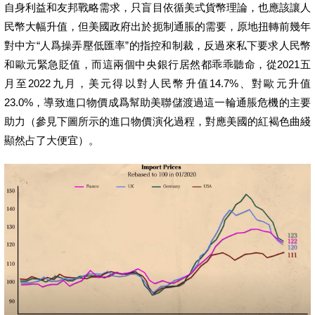
自身利益和友邦戰略需求，只盲目依循美式貨幣理論，也應該讓人
民幣大幅升值，但美國政府出於扼制通脹的需要，原地扭轉前幾年
對中方“人爲操弄壓低匯率”的指控和制裁，反過來私下要求人民幣
和歐元緊急貶值，而這兩個中央銀行居然都乖乖聽命，從2021五
月至2022九月，美元得以對人民幣升值14.7%、對歐元升值
23.0%，導致進口物價成爲幫助美聯儲渡過這一輪通脹危機的主要
助力（參見下圖所示的進口物價演化過程，對應美國的紅褐色曲綫
顯然占了大便宜）。