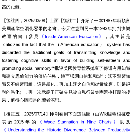
當的距離。
【後註四，2025/03/08】上面【後註二】介紹了一本1987年就預言
美國產業空洞化惡果的老書，今天注意到另一本1993年批判快樂
教育的書（參見
《Inside American Education》
，其主旨是
“criticizes the fact that the （American education） system has
discarded the traditional goals of transmitting knowledge and
fostering cognitive skills in favor of building self-esteem and
promoting social harmony”“批評美國教育體系抛棄了傳遞有用知識
和建立思維能力的傳統任務，轉而强調自信和和諧”；既不學習知
識又不練習思維，這是愚化，再加上迷之自信和從衆效應，則是絕
對的愚化），再一次示範了正確先見被自私行業集團遮掩打壓的後
果，值得心懷國是的讀者深思。
【後註五，2025/07/14】剛剛看到下面這張圖（由Wiki編輯根據發
表於2015年的
《Wage Stagnation in Nine Charts》
以及
《Understanding the Historic Divergence Between Productivity