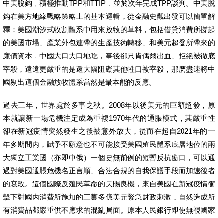
中美脫鈎，積極推動TPP和TTIP，並於次年完成TPP談判。中美脫
鈎在美方地緣戰略策略上的基本邏輯，從金融史觀出發可以簡單解
釋：美國潮汐式收割體系中用來放牧的草料，包括借貸消費所撐起
的美國市場、產業外包連帶的生產技術轉移、和美元超發所帶來的
廉價資本，中國大口大口地吃，事後卻只肯偶爾出血、拒絕被徹底
宰殺，遠遠更嚴重的是還大幅阻礙其他牲口被宰殺，那麽盡速將中
國剔出這個金融放牧體系當然是最本能的反應。
過去三年，世界處於多事之秋。2008年以後美元的巨額超發，原
本就讓新一場危機注定成為重複1970年代的通脹模式，其嚴重性
卻在新冠疫情突然發生之後被意外放大，從而在起自2021年的一
年多期間内，賦予不願意也不可能接受美國殖民體系底層地位的兩
大獨立工業國（亦即中俄）一個史無前例的短暫反抗窗口，可以通
過對美國通脹危機名正言順、合法合規的自我保護手段而加速後者
的衰敗。這個國際反殖民革命的天賜良機，來自美國在新冠疫情衝
擊下對國内消費所施加的三萬多億美元緊急財政刺激，自然造成所
有消費品都嚴重供不應求的混亂局面。原本人民銀行即使無視國家