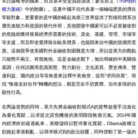
常討論報導的國家，而且基本全是負面描述；參見前文
《Trump的
權力萎縮》
中的附圖）。這裏中國不但代表著一個極端肥美的潛在
宰殺對象，更重要的是中國的崛起為第三世界提供了對殖民體系頂
層先進能力和資源的替代作用，其他開發中國家可以不必冒被收割
的危險就獲得發展經濟所需要的技術、資金、基建、管理、市場等
等支援，而且即使選擇留在歐美體系，也能因來自中國的競價而受
惠。這個競爭使美國對外金融收割困難度大增，所以從美方的觀點
只能勢不兩立、有我無他。這是金融史觀下，無比明確的中美關係
基調；任何試圖用意識形態、勢力劃分、文化差異、歷史傳承、雙
邊利益、國内政治等等角度來詮釋中美衝突，從而“求同存異”、尋
找 “恢復友好合作”轉機的想法，都是完全不切實際、自作多情的自
殺性行爲。
在輿論造勢的同時，美方先將金融收割模式A的貨幣超發手法進化
為量化寬鬆，以求從次貸危機後的衰弱階段恢復元氣。2014年國
内經濟終於緩過氣來，美聯儲得以暫停量化寬鬆，Obama政權立
刻挑起香港動亂，以尋求模式B的政治顛覆，同時啓動了第一版的