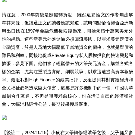
請注意，2000年前後是關鍵轉折點，雖然這篇論文的作者無法解
釋其來源，但讀通正文的讀者應該知道，該時間點恰恰契合亞洲新
興出口國在1997年金融危機後恢復過來，開始纍積十萬億美元外
匯的起點。這些新美元外匯儲備必須回流美國，以尋求美元定價的
金融資產，於是人爲地大幅壓低了當地資金的價格，也就是舉債的
難易和利率，間接地促成Private Equity私人股權投資的快速興起和
擴張，參見下圖。他們拿了輕鬆借來的大筆美元資金，購並各式各
樣的企業，尤其注重製造寡頭、削弱競爭，以求迅速提高資本報酬
率。最近我對High Finance的嚴厲批評，反復提到其對實體經濟和
全民福祉必然造成巨大傷害，這裏是許多機制中的一個。中國與華
爾街合作互通，不但是喂養邪惡核心，也在污染自己的經濟和社
會，大幅消耗隱性公益，長期後果極爲嚴重。
【後註二，2024/10/15】小孩在大學轉修經濟學之後，父子倆又多