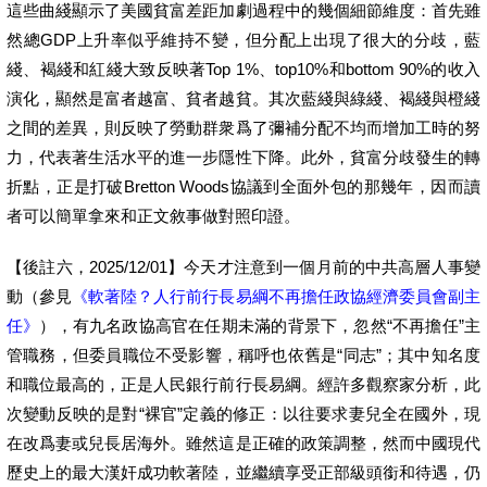
這些曲綫顯示了美國貧富差距加劇過程中的幾個細節維度：首先雖
然總GDP上升率似乎維持不變，但分配上出現了很大的分歧，藍
綫、褐綫和紅綫大致反映著Top 1%、top10%和bottom 90%的收入
演化，顯然是富者越富、貧者越貧。其次藍綫與綠綫、褐綫與橙綫
之間的差異，則反映了勞動群衆爲了彌補分配不均而增加工時的努
力，代表著生活水平的進一步隱性下降。此外，貧富分歧發生的轉
折點，正是打破Bretton Woods協議到全面外包的那幾年，因而讀
者可以簡單拿來和正文敘事做對照印證。
【後註六，2025/12/01】今天才注意到一個月前的中共高層人事變
動（參見
《軟著陸？人行前行長易綱不再擔任政協經濟委員會副主
任》
），有九名政協高官在任期未滿的背景下，忽然“不再擔任”主
管職務，但委員職位不受影響，稱呼也依舊是“同志”；其中知名度
和職位最高的，正是人民銀行前行長易綱。經許多觀察家分析，此
次變動反映的是對“裸官”定義的修正：以往要求妻兒全在國外，現
在改爲妻或兒長居海外。雖然這是正確的政策調整，然而中國現代
歷史上的最大漢奸成功軟著陸，並繼續享受正部級頭銜和待遇，仍