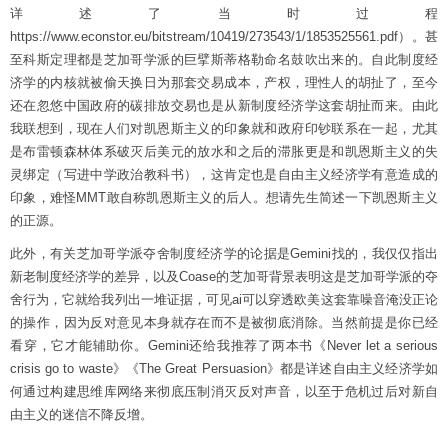
详述了当时过程
https://www.econstor.eu/bitstream/10419/273543/1/1853525561.pdf）。甚
至科斯定理都是芝加哥学派的巨擘斯蒂格勒命名鼓吹出来的。自此制度经
济学的内核就被偷天换日为那套交易成本，产权，理性人的胡扯了，至今
还在忽悠中国政府的碳排放交易也是从新制度经济学这套胡扯而来。由此
我联想到，现在人们对凯恩斯主义的印象就和政府印钞联系在一起，尤其
是布雷顿森林体系破灭后美元的放水和之后的滞胀更是和凯恩斯主义的失
灵绑定（写进中学政治教科书），这肯定也是自由主义经济学有意造成的
印象，难怪MMT敢自称凯恩斯主义的后人。想请先生简述一下凯恩斯主义
的正源。
此外，有关芝加哥学派夺舍制度经济学的论据是Gemini找的，我仅仅指出
新老制度经济学的差异，以及Coase的芝加哥背景表明这是芝加哥学派的夺
舍行为，它就给我列出一堆证据，可见ai可以穿透欧美这套靠噪音淹没正论
的操作，因为反对意见本身就存在而不是被彻底消除。当然前提是你已经
看穿，它才能辅助你。Gemini还给我推荐了两本书《Never let a serious
crisis go to waste》《The Great Persuasion》都是详述自由主义经济学如
何通过构建思维库网络来彻底压制消灭反对声音，以至于危机过后对新自
由主义的迷信不降反增。