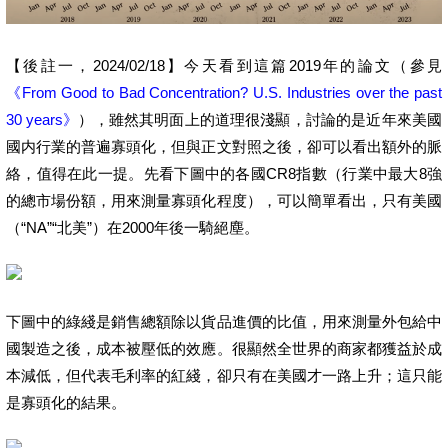
【後註一，2024/02/18】今天看到這篇2019年的論文（參見
《From Good to Bad Concentration? U.S. Industries over the past
30 years》
），雖然其明面上的道理很淺顯，討論的是近年來美國
國内行業的普遍寡頭化，但與正文對照之後，卻可以看出額外的脈
絡，值得在此一提。先看下圖中的各國CR8指數（行業中最大8強
的總市場份額，用來測量寡頭化程度），可以簡單看出，只有美國
（“NA”“北美”）在2000年後一騎絕塵。
下圖中的綠綫是銷售總額除以貨品進價的比值，用來測量外包給中
國製造之後，成本被壓低的效應。很顯然全世界的商家都獲益於成
本減低，但代表毛利率的紅綫，卻只有在美國才一路上升；這只能
是寡頭化的結果。