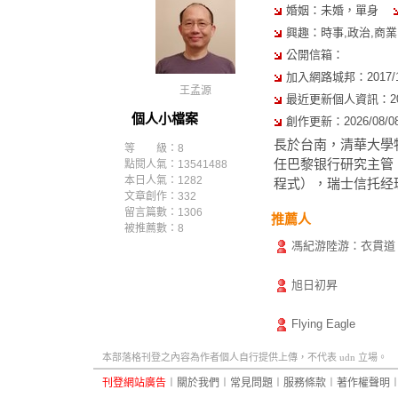
婚姻：未婚，單身
興趣：時事,政治,商業
公開信箱：
加入網路城邦：2017/10/
王孟源
最近更新個人資訊：2021/
個人小檔案
創作更新：2026/08/08 
長於台南，清華大學
等 級：8
任巴黎银行研究主管
點閱人氣：13541488
本日人氣：1282
程式），瑞士信托经
文章創作：332
留言篇數：1306
推薦人
被推薦數：
8
馮紀游陸游：衣貫道
旭日初昇
Flying Eagle
本部落格刊登之內容為作者個人自行提供上傳，不代表 udn 立場。
刊登網站廣告
︱
關於我們
︱
常見問題
︱
服務條款
︱
著作權聲明