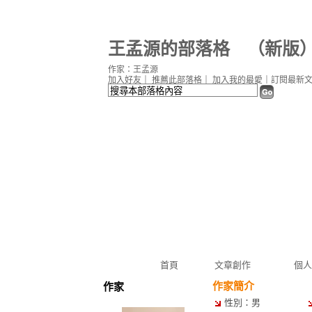
王孟源的部落格
（
新版
作家：王孟源
加入好友
｜
推薦此部落格
｜
加入我的最愛
｜
訂閱最新
首頁
文章創作
個人
作家簡介
作家
性別：男