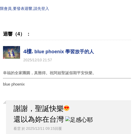
限會員,要發表迴響,請先登入
迴響（4） ：
4樓.
blue phoenix 學習放手的人
2025
/
12
/
10
21
:
57
幸福的全家團圓，真難得。祝阿姐聖誕假期平安快樂。
blue phoenix
謝謝，聖誕快樂
還以為妳在台灣
看雲
於
2025
/
12
/
11
09
:
15
回覆