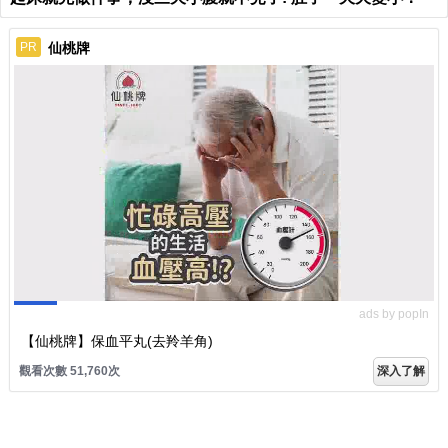
仙桃牌
PR
ads by popIn
【仙桃牌】保血平丸(去羚羊角)
觀看次數 51,760次
深入了解