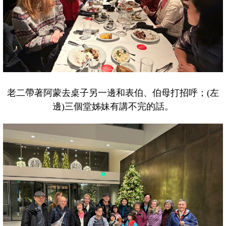
老二帶著阿蒙去桌子另一邊和表伯、伯母打招呼；(左
邊)三個堂姊妹有講不完的話。