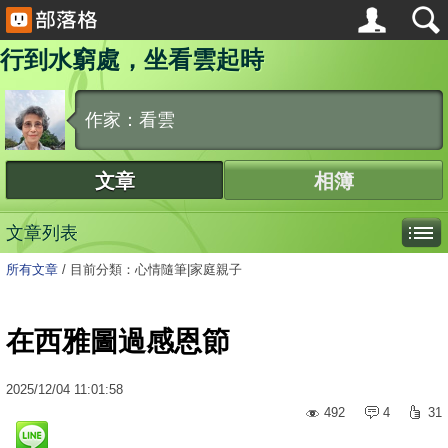
行到水窮處，坐看雲起時
作家：看雲
文章
相簿
文章列表
所有文章
/
目前分類：心情隨筆|家庭親子
在西雅圖過感恩節
2025
/
12
/
04
11:01:58
492
4
31