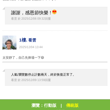
謝謝，感恩節快樂 !
看雲
於
2025
/
12
/
06
09
:
32
回覆
1樓.
看雲
2025
/
12
/
04
13
:
44
太安靜了，自己先捧場一下😄
人氣/瀏覽數停止計數兩天，終於恢復正常了。
看雲
於
2025
/
12
/
09
13
:
59
回覆
瀏覽：
行動版
|
傳統版