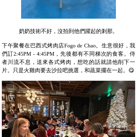
奶奶技術不好，沒拍到他們躍起的剎那。
下午聚餐在巴西式烤肉店Fogo de Chao。生意很好，我
們訂2:45PM - 4:45PM，先後都有不同梯次的食客。侍
者川流不息，送來各式烤肉，想吃的話就請他削下一
片。只是火雞肉要去沙拉吧挑選，和蔬菜擺在一起。😋