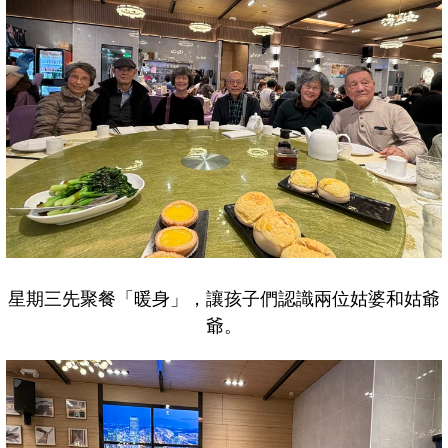
星期三先聚餐「暖身」，讓孩子們認識兩位姑婆和姑爺
爺。