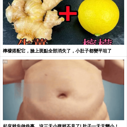
檸檬搭配它，臉上斑點全部消失了，小肚子都變平坦了
PR
起床就先做件事，沒三天小腹就不見了! 肚子一天天變小！