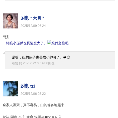
3樓.
* 六月 *
2025
/
12
/
09
06
:
24
問安
一轉眼小孫孫也長這麼大了。
是呀，姐的孫子也長成小帥哥了。❤️😊
看雲
於
2025
/
12
/
09
14
:
00
回覆
2樓.
tzi
2025
/
12
/
06
03
:
22
全家人團聚，真不容易，由其從各地趕來，
祝福 閣府 平安 健康 快樂🙏❤️🌹🍀🏮🎈