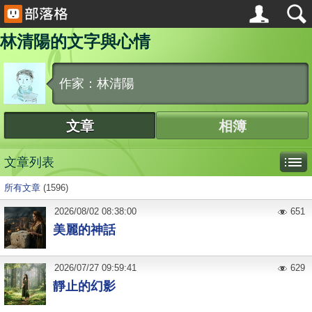
林清陽的文字與心情
作家：林清陽
文章
相簿
文章列表
所有文章
(1596)
2026
/
08
/
02
08:38:00
651
美麗的神話
2026
/
07
/
27
09:59:41
629
靜止的幻影