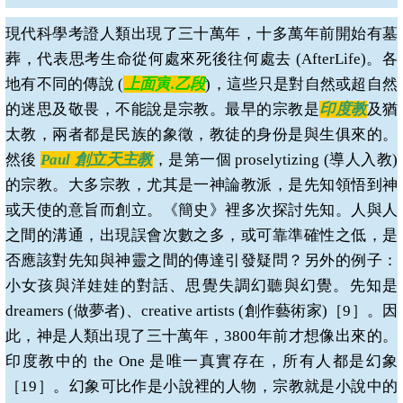
現代科學考證人類出現了三十萬年，十多萬年前開始有墓
葬，代表思考生命從何處來死後往何處去
(AfterLife)
。各
地有不同的傳說
(
上面寅
.
乙段
)
，這些只是對自然或超自然
的迷思及敬畏，不能說是宗教。最早的宗教是
印度教
及猶
太教，兩者都是民族的象徵，教徒的身份是與生俱來的。
然後
Paul
創立天主教
，是第一個
proselytizing (
導人入教
)
的宗教。大多宗教，尤其是一神論教派，是先知領悟到神
或天使的意旨而創立。《簡史》裡多次探討先知。人與人
之間的溝通，出現誤會次數之多，或可靠準確性之低，是
否應該對先知與神靈之間的傳達引發疑問？另外的例子：
小女孩與洋娃娃的對話、思覺失調幻聽與幻覺。先知是
dreamers (
做夢者
)
、
creative artists (
創作藝術家
)
［
9
］。因
此，神是人類出現了三十萬年，
3800
年前才想像出來的。
印度教中的
the One
是唯一真實存在，所有人都是幻象
［
19
］。幻象可比作是小說裡的人物，宗教就是小說中的