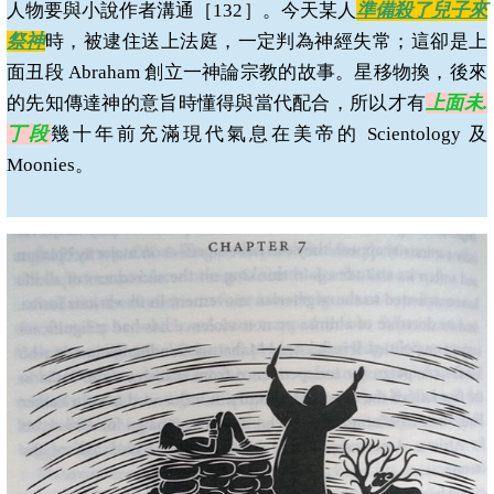
人物要與小說作者溝通［
132
］。今天某人
準備殺了兒子來
祭神
時，被逮住送上法庭，一定判為神經失常；這卻是上
面丑段
Abraham
創立一神論宗教的故事。星移物換，後來
的先知傳達神的意旨時懂得與當代配合，所以才有
上面未
.
丁段
幾十年前充滿現代氣息在美帝的
Scientology
及
Moonies
。