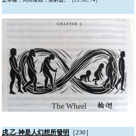
戌
.
乙
-
神是人幻想所發明
［
230
］