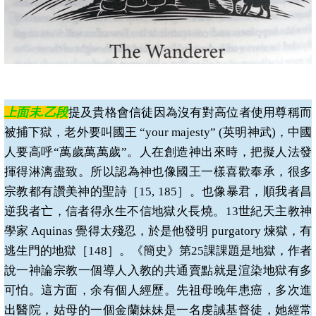
上面未
.
乙段
提及貴格會信徒因為沒有對高位者使用尊稱而
被捕下獄，老外要叫國王 “
your majesty” (
英明神武
)
，中國
人要高呼“萬歲萬萬歲”。人在創造神出來時，把擬人法發
揮得淋漓盡致。所以認為神也像國王一樣喜歡奉承，很多
宗教都有讚美神的聖詩［
15, 185
］。也像暴君，順我者昌
逆我者亡，信者得永生不信地獄火長燒。
13
世紀天主教神
學家
Aquinas
覺得太殘忍，於是他發明
purgatory
煉獄，有
逃生門的地獄［
148
］。《簡史》第
25
課課題是地獄，作者
說一神論宗教一個導人入教的共通賣點就是渲染地獄有多
可怕。這方面，余有個人經歷。先祖母晚年患癌，多次進
出醫院，姑母的一個金蘭妹妹是一名虔誠基督徒，她經常