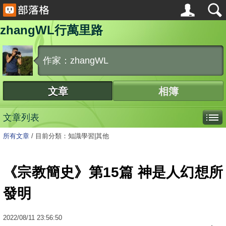
zhangWL行萬里路
作家：zhangWL
文章
相簿
文章列表
所有文章
/
目前分類：知識學習|其他
《宗教簡史》第15篇 神是人幻想所
發明
2022
/
08
/
11
23:56:50