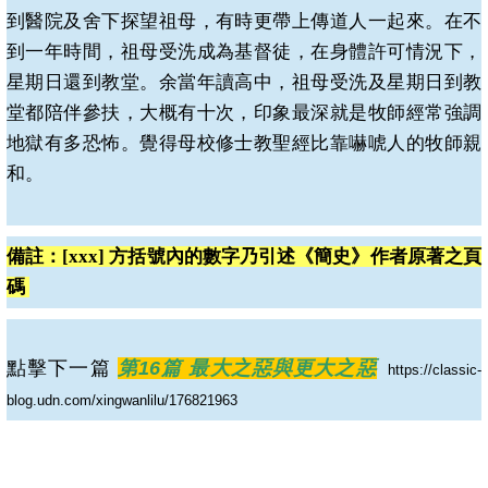
到醫院及舍下探望祖母，有時更帶上傳道人一起來。在不
到一年時間，祖母受洗成為基督徒，在身體許可情況下，
星期日還到教堂。余當年讀高中，祖母受洗及星期日到教
堂都陪伴參扶，大概有十次，印象最深就是牧師經常強調
地獄有多恐怖。覺得母校修士教聖經比靠嚇唬人的牧師親
和。
備註：
[xxx]
方括號內的數字乃引述《簡史》作者原著之頁
碼
點擊下一篇
第16篇 最大之惡與更大之惡
https://classic-
blog.udn.com/xingwanlilu/176821963