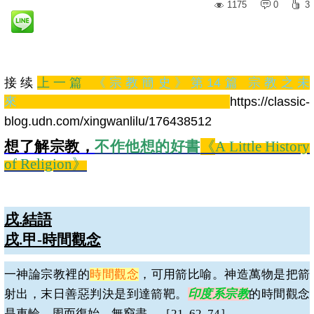
1175
0
3
接续
上一篇
《宗教簡史》第14篇 宗教之未
來
https://classic-
blog.udn.com/xingwanlilu/176438512
想了解宗教，
不作他想的好書
《
A Little History
of Religion
》
戌
.
結語
戌
.
甲
-
時間觀念
一神論宗教裡的
時間觀念
，可用箭比喻。神造萬物是把箭
射出，末日善惡判決是到達箭靶。
印度系宗教
的時間觀念
是車輪，周而復始，無窮盡。［
21, 62, 74
］