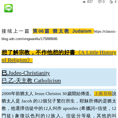
837
0
4
接续上一篇
第06篇 猶太教 Judaism
https://classic-
blog.udn.com/xingwanlilu/175888686
想了解宗教，不作他想的好書
《
A Little History
of Religion
》
巳
.
Judeo-Christianity
巳
.
乙
-
天主教
Catholicism
2000
年前猶太人
Jesus Christos 30
歲開始傳道。
上面丑段
說
猶太人是
Jacob
的
12
個兒子繁衍所生，耶穌所傳的是猶太
教，他選擇信徒中的
12
人叫作
apostles (
希臘詞
=
信使，
12
門徒
)
象徵以色列的
12
族人。信徒分等級，其他的叫