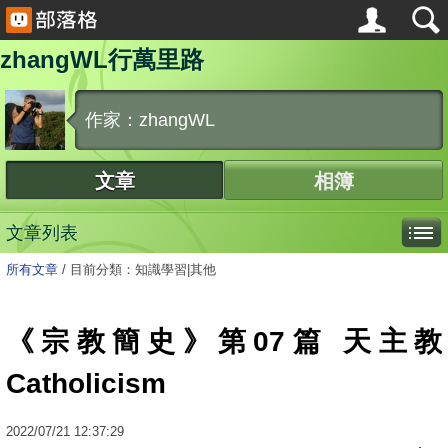
zhangWL行萬里路
作家：zhangWL
文章
相簿
文章列表
所有文章
/
目前分類：知識學習|其他
《宗教簡史》第07篇 天主教
Catholicism
2022
/
07
/
21
12:37:29