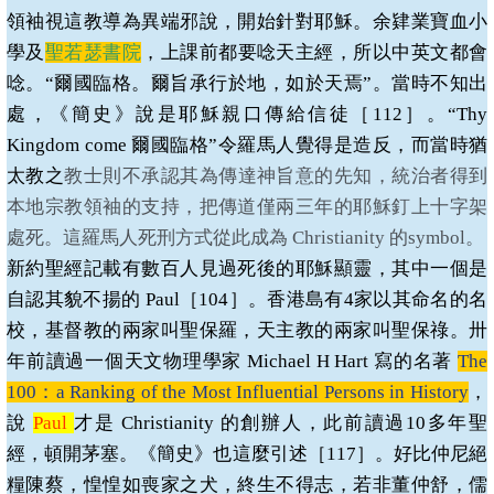
領袖視這教導為異端邪說，開始針對耶穌。
余肄業寶血小
學及
聖若瑟書院
，上課前都要唸天主經，所以中英文都會
唸。“爾國臨格。爾旨承行於地，如於天焉”。當時不知出
處，《簡史》說是耶穌親口傳給信徒［
112
］。“
Thy
Kingdom come
爾國臨格”令羅馬人覺得是造反，而當時猶
太教之
教士則不承認其為傳達神旨意的先知，統治者得到
本地宗教領袖的支持，把傳道僅兩三年的耶穌釘上十字架
處死。這羅馬人死刑方式從此成為
Christianity
的
symbol
。
新約聖經記載有數百人見過死後的耶穌顯靈，其中一個是
自認其貌不揚的
Paul
［
104
］。香港島有
4
家以其命名的名
校，基督教的兩家叫聖保羅，天主教的兩家叫聖保祿。卅
年前讀過一個天文物理學家
Michael H Hart
寫的名著
The
100
：
a Ranking of the Most Influential Persons in History
，
說
Paul
才是
Christianity
的創辦人，此前讀過
10
多年聖
經，頓開茅塞。《簡史》也這麼引述［
117
］。好比仲尼絕
糧陳蔡，惶惶如喪家之犬，終生不得志，若非董仲舒，儒