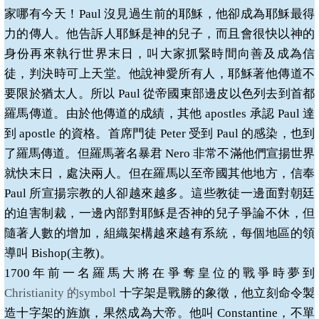
家哪有今天！
Paul
沒見過生前的耶穌，他卻成為耶穌最得
力的傳人。他告訴人耶穌是神的兒子，而且會很快以神的
身份再來執行世界末日，叫大家抓緊時間向善及成為信
徒，判決時可上天堂。他說神愛所有人，耶穌著他傳道不
要限於猶太人。所以
Paul
從帝國東部邊皮以色列去到首都
羅馬傳道。由於他傳道的成績，其他
apostles
承認
Paul
達
到
apostle
的資格。首席門徒
Peter
受到
Paul
的感染，也到
了羅馬傳道。但羅馬著名暴君
Nero
非常不滿他們宣揚世界
就快末日，處決兩人。但在羅馬以至帝國其他地方，信奉
Paul
所宣揚宗教的人卻越來越多。這些教徒一邊面對朝廷
的迫害制裁，一邊內部對耶穌是否神的兒子爭論不休，但
隨著人數的增加，組織架構越來越有系統，每個地區的領
導叫
Bishop(
主教
)
。
1700
年前一名羅馬大將在爭奪皇位的戰爭時夢到
Christianity
的
symbol
十字架是戰勝的象徵，他立刻命令製
造十字架的旌旗，果然成為大帝。他叫
Constantine
，不單