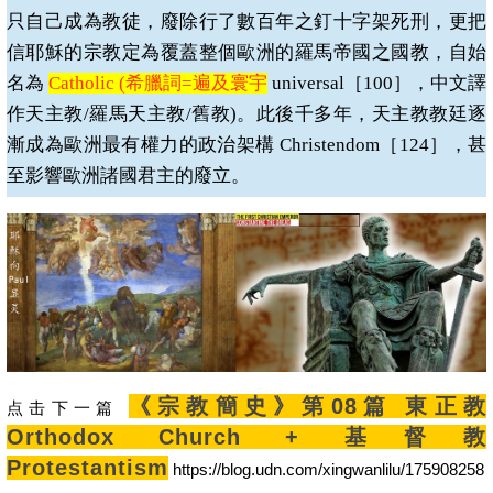
只自己成為教徒，廢除行了數百年之釘十字架死刑，更把
信耶穌的宗教定為覆蓋整個歐洲的羅馬帝國之國教，自始
名為
Catholic (
希臘詞
=
遍及寰宇
universal
［
100
］，中文譯
作天主教
/
羅馬天主教
/
舊教
)
。此後千多年，天主教教廷逐
漸成為歐洲最有權力的政治架構
Christendom
［
124
］，甚
至影響歐洲諸國君主的廢立。
《宗教簡史》第08篇 東正教
点击下一篇
Orthodox Church + 基督教
Protestantism
https://blog.udn.com/xingwanlilu/175908258