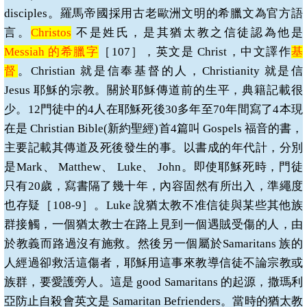
disciples
。羅馬帝國採用古老歐洲文明的希臘文為官方語
言。
Christos
不是姓氏，是其猶太教之信徒認為他是
Messiah
的希臘字
［
107
］，英文是
Christ
，中文譯作
基
督
。
Christian
就是信奉基督的人，
Christianity
就是信
Jesus
耶穌的宗教。關於耶穌傳道前的生平，典籍記載很
少。
12
門徒中的
4
人在耶穌死後
30
多年至
70
年間寫了
4
本現
在是
Christian Bible(
新約聖經
)
首
4
篇叫
Gospels
福音的書，
主要記載其傳道及死後發生的事。以書成的年代計，分別
是
Mark
、
Matthew
、
Luke
、
John
。即使耶穌死時，門徒
只有
20
歲，寫書隔了幾十年，內容固然有所出入，準繩度
也存疑［
108-9
］。
Luke
說猶太教不准信徒與某些其他族
群接觸，一個猶太教士在路上見到一個遇賊受傷的人，由
於教義而路過沒有施救。然後另一個屬於
Samaritans
族的
人經過卻救活這傷者，耶穌用這事來教導信徒不論宗教或
族群，要愛護旁人。這是
good Samaritans
的起源，撒瑪利
亞防止自殺會英文是
Samaritan Befrienders
。當時的猶太教