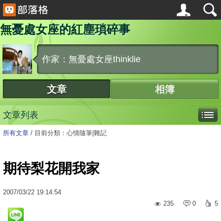
無憂處女座的紅塵瑣碎事
作家：無憂處女座thinklie
文章
相簿
文章列表
所有文章
/
目前分類：心情隨筆|雜記
期待梨花開我家
2007
/
03
/
22
19:14:54
235
0
5