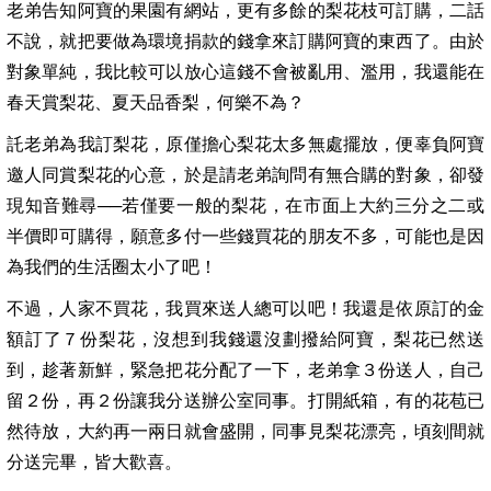
老弟告知阿寶的果園有網站，更有多餘的梨花枝可訂購，二話
不說，就把要做為環境捐款的錢拿來訂購阿寶的東西了。由於
對象單純，我比較可以放心這錢不會被亂用、濫用，我還能在
春天賞梨花、夏天品香梨，何樂不為？
託老弟為我訂梨花，原僅擔心梨花太多無處擺放，便辜負阿寶
邀人同賞梨花的心意，於是請老弟詢問有無合購的對象，卻發
現知音難尋──若僅要一般的梨花，在市面上大約三分之二或
半價即可購得，願意多付一些錢買花的朋友不多，可能也是因
為我們的生活圈太小了吧！
不過，人家不買花，我買來送人總可以吧！我還是依原訂的金
額訂了７份梨花，沒想到我錢還沒劃撥給阿寶，梨花已然送
到，趁著新鮮，緊急把花分配了一下，老弟拿３份送人，自己
留２份，再２份讓我分送辦公室同事。打開紙箱，有的花苞已
然待放，大約再一兩日就會盛開，同事見梨花漂亮，頃刻間就
分送完畢，皆大歡喜。