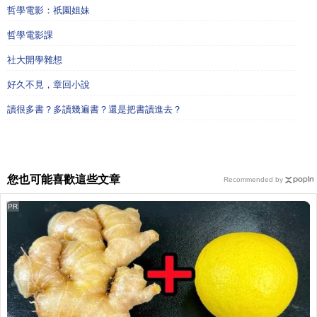
哲學電影：祇園姐妹
哲學電影課
社大開學雜想
好久不見，章回小說
讀很多書？多讀幾遍書？還是把書讀進去？
您也可能喜歡這些文章
Recommended by
PR