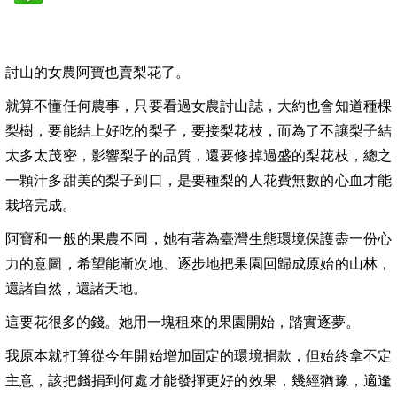
討山的女農阿寶也賣梨花了。
就算不懂任何農事，只要看過女農討山誌，大約也會知道種棵
梨樹，要能結上好吃的梨子，要接梨花枝，而為了不讓梨子結
太多太茂密，影響梨子的品質，還要修掉過盛的梨花枝，總之
一顆汁多甜美的梨子到口，是要種梨的人花費無數的心血才能
栽培完成。
阿寶和一般的果農不同，她有著為臺灣生態環境保護盡一份心
力的意圖，希望能漸次地、逐步地把果園回歸成原始的山林，
還諸自然，還諸天地。
這要花很多的錢。她用一塊租來的果園開始，踏實逐夢。
我原本就打算從今年開始增加固定的環境捐款，但始終拿不定
主意，該把錢捐到何處才能發揮更好的效果，幾經猶豫，適逢