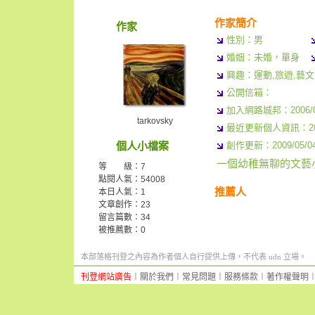
作家簡介
作家
性別：男
婚姻：未婚，單身
興趣：運動,旅遊,藝文
公開信箱：
加入網路城邦：2006/02/
tarkovsky
最近更新個人資訊：2006/
個人小檔案
創作更新：2009/05/04 
一個幼稚無聊的文藝
等 級：7
點閱人氣：54008
推薦人
本日人氣：1
文章創作：23
留言篇數：34
被推薦數：
0
本部落格刊登之內容為作者個人自行提供上傳，不代表 udn 立場。
刊登網站廣告
︱
關於我們
︱
常見問題
︱
服務條款
︱
著作權聲明