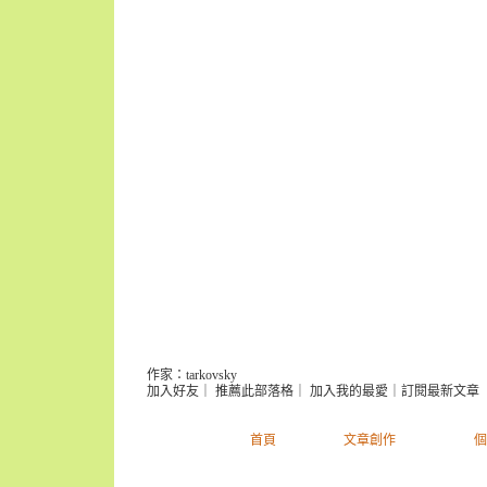
維天之命 於穆不已
（
新
作家：tarkovsky
加入好友
｜
推薦此部落格
｜
加入我的最愛
｜
訂閱最新文章
首頁
文章創作
個