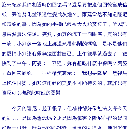
淚來紀念我們相遇時的回憶嗎？還是要把這個回憶當成信
紙，丟進焚化爐讓過往變成灰燼？」雨廷當然不知道隆尼
和晴娟的事，因為她的手機已經被大火給焚燒了，所以訊
息當然無法傳遞。突然，她真的流了一滴眼淚，真的只有
一滴，小到像一隻地上經過來看熱鬧的螞蟻，是不是他們
的愛情小到讓心靈無法面對自己。上午很早就過去了，很
快到了中午，阿婆：「羽廷，妳有想吃什麼中餐嗎？阿婆
去買回來給妳。」羽廷微笑表示：「我想要隆尼」然後馬
上抱住阿婆，她知道雨廷的笑是不可能持久的，或許只有
隆尼可以撫慰此時她的憂鬱。
今天的隆尼，起了很早，但精神卻好像無法支撐今天
的動力。是因為想念嗎？還是因為傷害？隆尼心裡的疑問
好像一根針，隨著他的心跳聲，慢慢的刺痛著。他似乎無