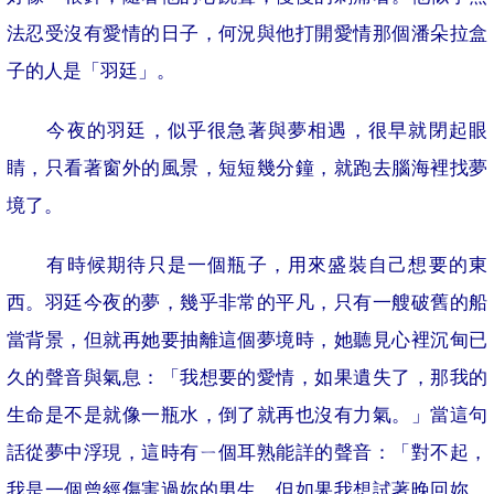
法忍受沒有愛情的日子，何況與他打開愛情那個潘朵拉盒
子的人是「羽廷」。
今夜的羽廷，似乎很急著與夢相遇，很早就閉起眼
睛，只看著窗外的風景，短短幾分鐘，就跑去腦海裡找夢
境了。
有時候期待只是一個瓶子，用來盛裝自己想要的東
西。羽廷今夜的夢，幾乎非常的平凡，只有一艘破舊的船
當背景，但就再她要抽離這個夢境時，她聽見心裡沉甸已
久的聲音與氣息：「我想要的愛情，如果遺失了，那我的
生命是不是就像一瓶水，倒了就再也沒有力氣。」當這句
話從夢中浮現，這時有ㄧ個耳熟能詳的聲音：「對不起，
我是一個曾經傷害過妳的男生，但如果我想試著晚回妳，