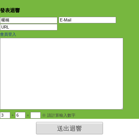
發表迴響
會員登入
+
=
※ 請計算輸入數字
送出迴響