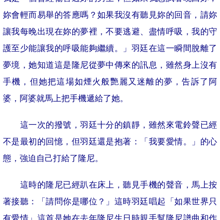
妳會輕而易舉的答應嗎？如果我沒有聽見妳的回音，請妳
讓我每晚出現在妳的夢裡，不要逃避、盡情呼吸，我的守
護至少能讓我的呼吸能夠繼續。」羽廷在這一瞬間脫離了
夢境，她知道這是隆尼從夢中傳來的訊息，雖然身上沒有
手機，但她把這場如煙火般艷麗又迷離的夢，告訴了阿
婆，阿婆就馬上把手機遞給了她。
這一次的撥號，羽廷十分的鎮靜，雖然來電鈴聲已經
不是最初的回憶，但羽廷還是抱著：「我要愛情。」的心
態，強迫自己打給了隆尼。
這時的隆尼已經趴在床上，聽見手機的聲音，馬上按
著接聽：「請問你是哪位？」這時羽廷唱起「如果世界只
有愛情」這首是她在去年隆尼生日時親手幫隆尼譜曲和作