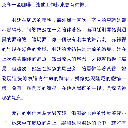
茶和一些咖啡，讓他工作起來更有精神。
羽廷在病房的夜晚，窗外風一直吹，室內的空調她卻
不覺得冷。阿婆依然在一旁陪伴著她，而羽廷則開始與迥
異的夢追逐，這場夢，像一個沒有劇本的舞台劇，赤裸裸
的呈現在彩色的夢境。羽廷的夢彷彿是之前的續集，她在
上次看著擱淺的鯨魚，露出龐大的尾巴，之後就轉換了場
景。但這次，她坐在鯨魚的尾巴旁，陪憂鬱等著黃昏，她
發現這隻鯨魚還有生命的跡象，就像她與隆尼的戀情一
樣，會有ㄧ顆閃亮的流星，在進入黑夜的午後，閃爍著神
秘的氣息。
夢裡的羽廷因為太過安靜，漸漸被心跳的悸動聲縮小
了。她乘坐在鯨魚的背上，讓噴泉淋濕她的心中，或許有