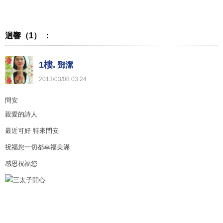
迴響（1） ：
1樓.
鄧潔
2013
/
03
/
08
03
:
24
問安
親愛的詩人
最近可好 特來問安
祝福您一切都幸福美滿
感恩祝福您