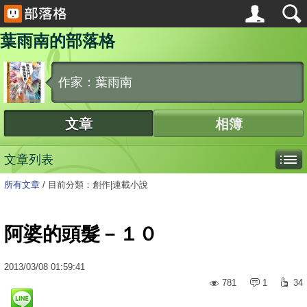
葉雨南的部落格
作家：葉雨南
文章
相簿
文章列表
所有文章
/
目前分類：創作|連載小說
阿婆的頭髮－１０
2013
/
03
/
08
01:59:41
781
1
34