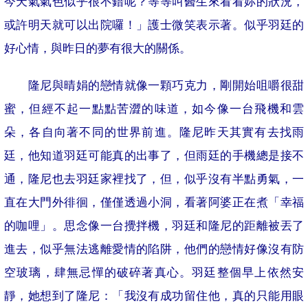
今天氣氣色似乎很不錯呢？等等叫醫生來看看妳的狀況，
或許明天就可以出院囉！」護士微笑表示著。似乎羽廷的
好心情，與昨日的夢有很大的關係。
隆尼與晴娟的戀情就像一顆巧克力，剛開始咀嚼很甜
蜜，但經不起一點點苦澀的味道，如今像一台飛機和雲
朵，各自向著不同的世界前進。隆尼昨天其實有去找雨
廷，他知道羽廷可能真的出事了，但雨廷的手機總是接不
通，隆尼也去羽廷家裡找了，但，似乎沒有半點勇氣，一
直在大門外徘徊，僅僅透過小洞，看著阿婆正在煮「幸福
的咖哩」。思念像一台攪拌機，羽廷和隆尼的距離被丟了
進去，似乎無法逃離愛情的陷阱，他們的戀情好像沒有防
空玻璃，肆無忌憚的破碎著真心。羽廷整個早上依然安
靜，她想到了隆尼：「我沒有成功留住他，真的只能用眼