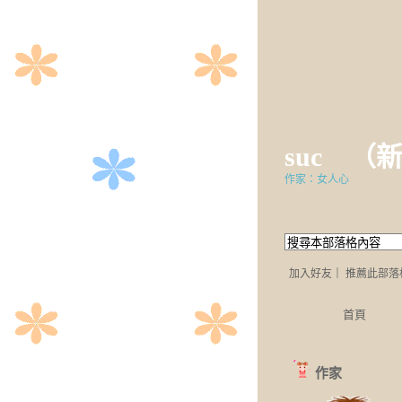
suc
（
作家：女人心
加入好友
｜
推薦此部落
首頁
作家