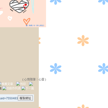
(
心情隨筆
｜
心靈
)
8&aid=7550483