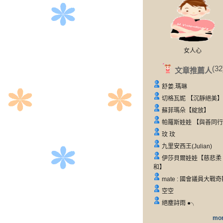
女人心
(32
文章推薦人
舒姜.瑪琳
切格瓦妮 【沉靜絕美】
蘇菲瑪朵【綻放】
帕羅斯娃娃 【與善同
玟 玟
九里安西王(Julian)
伊莎貝爾娃娃【慈悲柔
和】
mate : 國會議員大戰
空空
絕塵詩雨 ●╮
mor