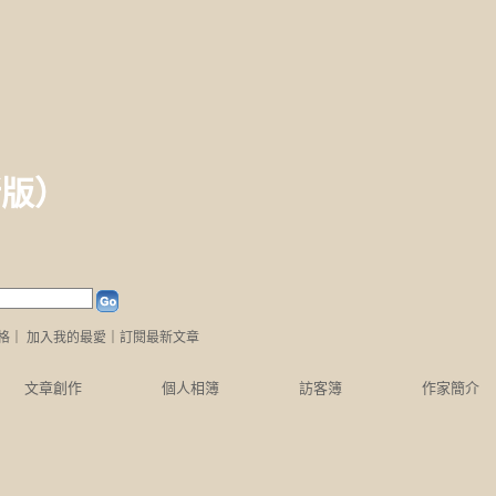
新版
）
格
｜
加入我的最愛
｜
訂閱最新文章
文章創作
個人相簿
訪客簿
作家簡介