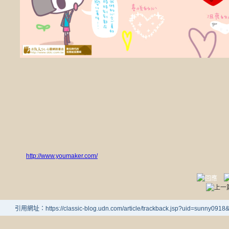
http://www.youmaker.com/
引用網址：https://classic-blog.udn.com/article/trackback.jsp?uid=sunny091