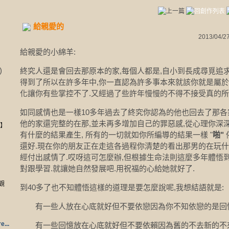
給親愛的
2013/04/27
給親愛的小綿羊:
)
終究人還是會回去那原本的家,每個人都是,自小到長成尋覓追求
得到了所以在許多年中,你一直認為許多事本來就該你就是屬於
化讓你有些掌控不了.又經過了些許年慢慢的不得不接受真的所
如同感情也是一樣10多年過去了終究你認為的他也回去了那各
他的家還完整的在那,並未再多增加自己的罪惡感,從心理你深
行】
有什麼的結果產生, 所有的一切就如你所編導的結果一樣 "
啪"
還好.現在你的朋友正在走這各過程你清楚的看出那男的在玩什
經付出感情了.哎呀這可怎麼辦,但根據生命法則這麼多年體悟
對跟學習.就讓她自然發展吧.用祝福的心給她就好了.
奇觀
到40多了也不知體悟這樣的道理是要怎麼說呢,我想結語就是:
有一些人放在心底就好但不要依戀因為你不知依戀的是回
e...
有一些回憶放在心底就好但不要依賴因為舊的不去新的不