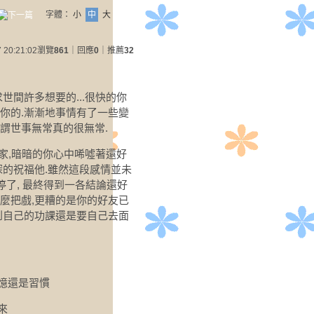
字體：
小
中
大
 20:21:02
瀏覽
861
｜回應
0
｜推薦
32
世間許多想要的...很快的你
你的.漸漸地事情有了一些變
謂世事無常真的很無常.
家,暗暗的你心中唏噓著還好
深的祝福他.雖然這段感情並未
停了, 最終得到一各結論還好
麼把戲,更糟的是你的好友已
到自己的功課還是要自己去面
憶還是習慣
來