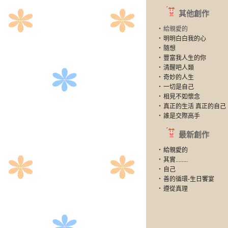
其他創作
‧
給親愛的
‧
明明白白我的心
‧
隨想
‧
豐富我人生的你
‧
清醒吧人類
‧
奇妙的人生
‧
一切是自己
‧
相見不如懷念
‧
真正的生活 真正的自己
‧
誰是交際高手
最新創作
‧
給親愛的
‧
其實........
‧
自己
‧
善的循環-生日饗宴
‧
遵從真理