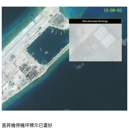
直昇機停機坪標示已畫好