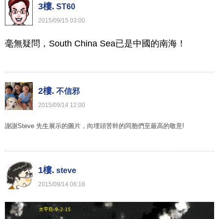
3樓.
ST60
2015
/
09
/
15
03
:
00
毫無疑問，South China Sea已是中國的南海！
2樓.
不信邪
2015
/
09
/
14
12
:
00
謝謝Steve 先生展示的圖片，向埋頭苦幹的同胞們至最高的敬意!
1樓.
steve
2015
/
09
/
14
06
:
18