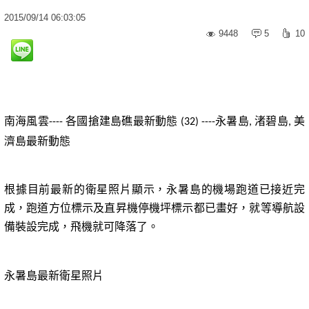
2015
/
09
/
14
06:03:05
9448
5
10
南海風雲
各國搶建島礁最新動態
永暑島
渚碧島
美
----
(32) ----
,
,
濟島最新動態
根據目前最新的衛星照片顯示，永暑島的機場跑道已接近完
成，跑道方位標示及直昇機停機坪標示都已畫好，就等導航設
備裝設完成，飛機就可降落了。
永暑島最新衛星照片