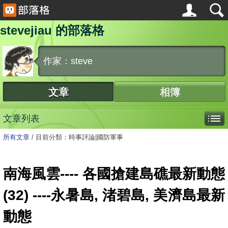
stevejiau 的部落格
作家：steve
文章
相簿
文章列表
所有文章
/
目前分類：時事評論|國防軍事
南海風雲---- 各國搶建島礁最新動態
(32) ----永暑島, 渚碧島, 美濟島最新
動態