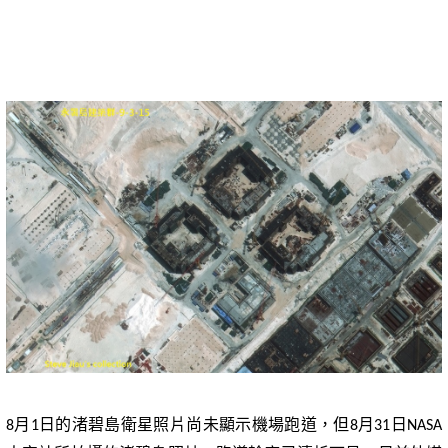
月
日的渚碧島衛星照片尚未顯示機場跑道，但
月
日
8
1
8
31
NASA