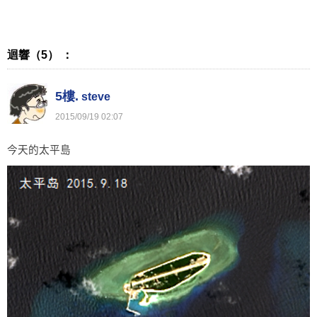
迴響（5） ：
5樓.
steve
2015
/
09
/
19
02
:
07
今天的太平島