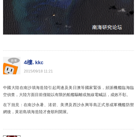
4樓.
kkc
2015
/
09
/
18
11
:
21
中國大陸在南沙填海造陸引起周邊及美日澳等國家緊張，頻派機艦臨海臨
空偵查，大陸方面目前僅能以有限的船艦驅離或無線電喊話，成效不彰。
在下拙見：在南沙永暑、渚碧、美濟及西沙永興等島正式形成軍機艦防禦
網後，黃岩島填海造陸才會順利開展。