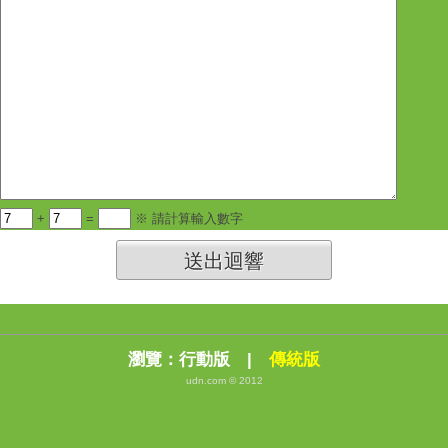
+
=
※ 請計算輸入數字
送出迴響
瀏覽：
行動版
|
傳統版
udn.com © 2012