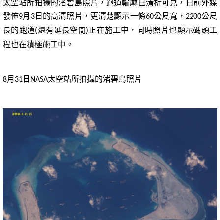
太空站所拍攝的渚碧島照片，跑道輪廓已清析可見，日前外媒
發佈
月
日的高清照片，更清楚顯示一條
公尺寬，
公尺
9
3
60
2200
長的跑道
還有延長空間
正在施工中，同時照片也顯示碼頭工
(
)
程也在積極施工中。
月
日
太空站所拍攝的渚碧島照片
8
31
NASA