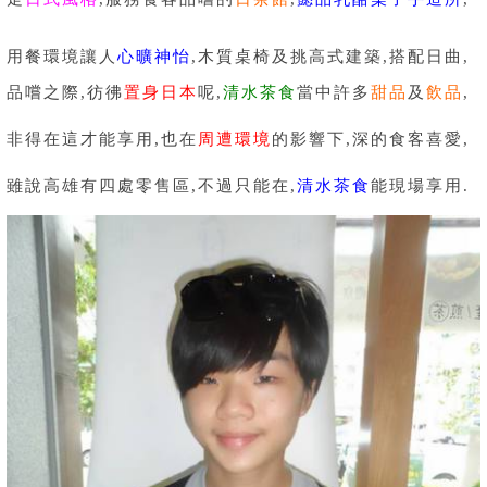
用餐環境讓人
心曠神怡
,木質桌椅及挑高式建築,搭配日曲,
品嚐之際,彷彿
置身日本
呢,
清水茶食
當中許多
甜品
及
飲品
,
非得在這才能享用,也在
周遭環境
的影響下,深的食客喜愛,
雖說高雄有四處零售區,不過只能在,
清水茶食
能現場享用.