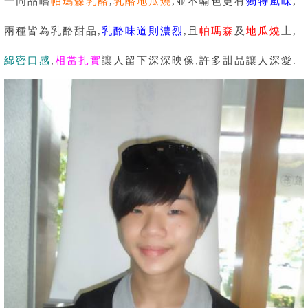
一同品嚐
帕瑪森乳酪
,
乳酪地瓜燒
,並不輸色更有
獨特風味
,
兩種皆為乳酪甜品,
乳酪味道則濃烈
,且
帕瑪森
及
地瓜燒
上,
綿密口感
,
相當扎實
讓人留下深深映像,許多甜品讓人深愛.