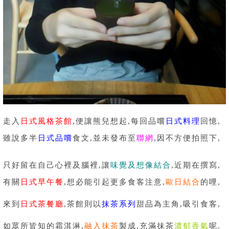
走入
日式風格茶館
,便讓熊兒想起,每回品嚐
日式料理
回憶,
雖說多半
日式品嚐
食文,並未發布至
聯網
,因不方便拍照下,
只好留在自己心裡及腦裡,讓
味覺及想像結合
,近期在撰寫,
有關
日式早午餐
,想必能引起更多食客注意,
歐日結合
的哩,
來到
日式茶餐廳
,茶館則以
抹茶系列
甜品為主角,吸引食客,
如眾所皆知的霜淇淋,
融入抹茶
製成,充滿抹茶
濃郁香氣
呢.