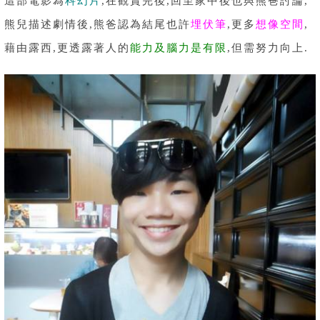
這部電影為
科幻片
,在觀賞完後,回至家中後也與熊爸討論,
熊兒描述劇情後,熊爸認為結尾也許
埋伏筆
,更多
想像空間
,
藉由露西,更透露著人的
能力及腦力是有限
,但需努力向上.