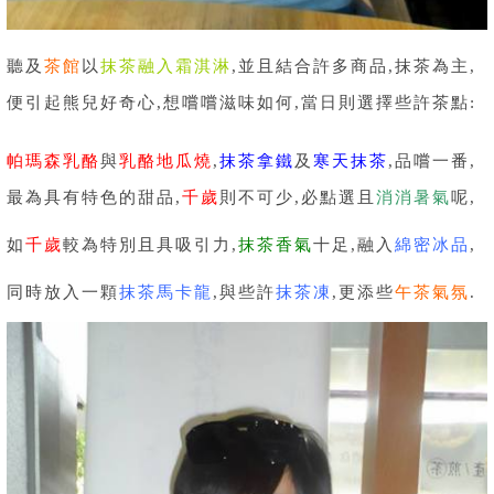
聽及
茶館
以
抹茶融入霜淇淋
,並且結合許多商品,抹茶為主,
便引起熊兒好奇心,想嚐嚐滋味如何,當日則選擇些許茶點:
帕瑪森乳酪
與
乳酪地瓜燒
,
抹茶拿鐵
及
寒天抹茶
,品嚐一番,
最為具有特色的甜品,
千歲
則不可少,必點選且
消消暑氣
呢,
如
千歲
較為特別且具吸引力,
抹茶香氣
十足,融入
綿密冰品
,
同時放入一顆
抹茶馬卡龍
,與些許
抹茶凍
,更添些
午茶氣氛
.