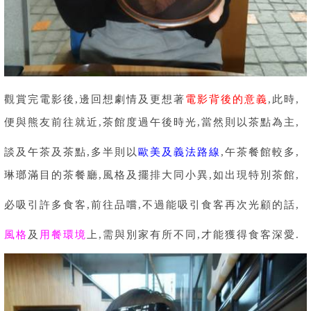
觀賞完電影後,邊回想劇情及更想著
電影背後的意義
,此時,
便與熊友前往就近,茶館度過午後時光,當然則以茶點為主,
談及午茶及茶點,多半則以
歐美及義法路線
,午茶餐館較多,
琳瑯滿目的茶餐廳,風格及擺排大同小異,如出現特別茶館,
必吸引許多食客,前往品嚐,不過能吸引食客再次光顧的話,
風格
及
用餐環境
上,需與別家有所不同,才能獲得食客深愛.