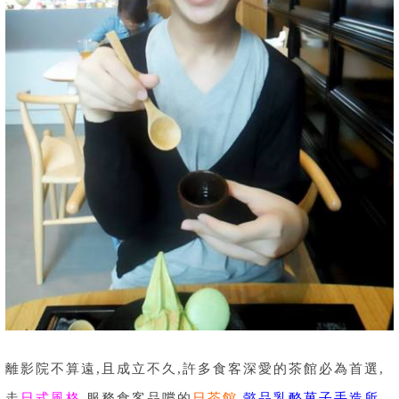
離影院不算遠,且成立不久,許多食客深愛的茶館必為首選,
走
日式風格
,服務食客品嚐的
日茶館
,
懿品乳酪菓子手造所
,