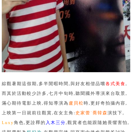
綜觀暑期這假期,多半閒暇時間,與好友相偕品嚐
各式美食
,
而其於活動較少許多,七月中旬時,聽聞國外導演來台取景,
滿心期待電影上映,得知導演為
盧貝松
時,更好奇拍攝內容,
上映第一日就前往觀賞,在女主角:
史家蕾˙
喬韓森
演技下,
Luxy
角色,更詮釋的
入木三分
,觀賞者也能跟隨她畏懼害怕,