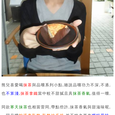
熊兒喜愛喝
抹茶
與品嚐系列小點,雖說品嚐功力不深,不過,
也
不算淺
,
抹茶拿鐵
當中較不甜膩且具
抹茶香氣
,值得一嚐,
同款
寒天抹茶
也相當雷同,帶點些許,抹茶香氣與甜滋味呢,