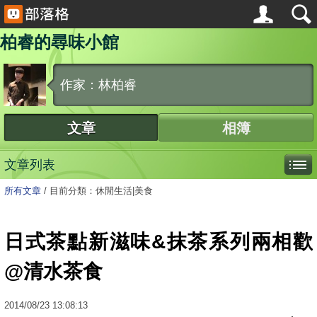
柏睿的尋味小館
作家：林柏睿
文章
相簿
文章列表
所有文章
/
目前分類：休閒生活|美食
日式茶點新滋味&抹茶系列兩相歡
@清水茶食
2014
/
08
/
23
13:08:13