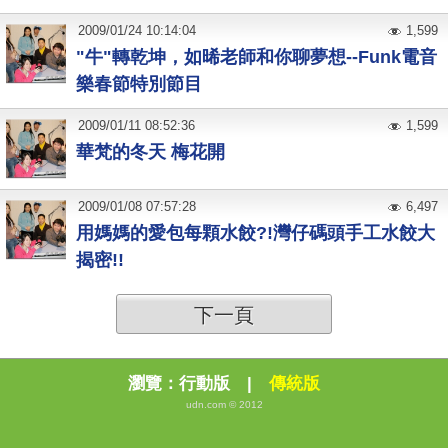
2009
/
01
/
24
10:14:04
1,599
"牛"轉乾坤，如晞老師和你聊夢想--Funk電音
樂春節特別節目
2009
/
01
/
11
08:52:36
1,599
華梵的冬天 梅花開
2009
/
01
/
08
07:57:28
6,497
用媽媽的愛包每顆水餃?!灣仔碼頭手工水餃大
揭密!!
下一頁
瀏覽：
行動版
|
傳統版
udn.com © 2012