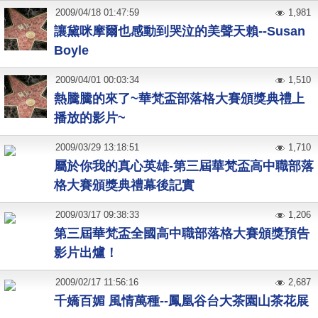
2009
/
04
/
18
01:47:59
1,981
讓黛咪摩爾也感動到哭泣的美聲天賴--Susan
Boyle
2009
/
04
/
01
00:03:34
1,510
熱騰騰的來了~華梵盃部落格大賽頒獎典禮上
播放的影片~
2009
/
03
/
29
13:18:51
1,710
屬於你我的真心英雄-第三屆華梵盃高中職部落
格大賽頒獎典禮幕後記實
2009
/
03
/
17
09:38:33
1,206
第三屆華梵盃全國高中職部落格大賽頒獎預告
影片出爐！
2009
/
02
/
17
11:56:16
2,687
千嬌百媚 風情萬種--鳳凰谷台大茶園山茶花展