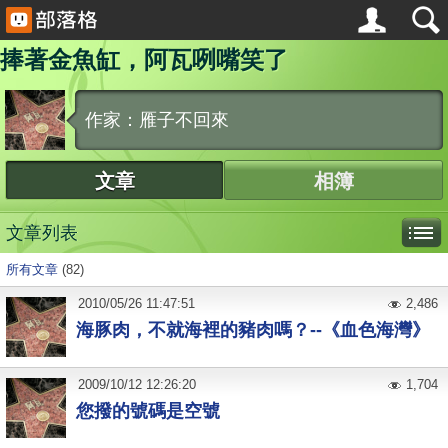
捧著金魚缸，阿瓦咧嘴笑了
作家：雁子不回來
文章
相簿
文章列表
所有文章
(82)
2010
/
05
/
26
11:47:51
2,486
海豚肉，不就海裡的豬肉嗎？--《血色海灣》
2009
/
10
/
12
12:26:20
1,704
您撥的號碼是空號