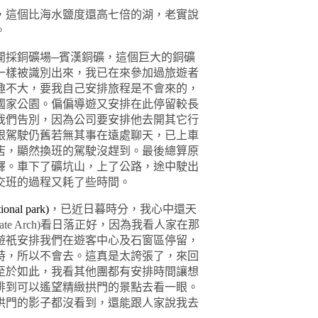
，這個比海水鹽度還高七倍的湖，老實說
。
開採銅礦場─賓漢銅礦，這個巨大的銅礦
一樣被識別出來，我已在來參加過旅遊者
趣不大，要我自己安排旅程是不會來的，
國家公園。偏偏導遊又安排在此停留較長
我們告別，因為公司要安排他去開其它行
跟駕駛仍舊若無其事在遠處聊天，已上車
店，顯然換班的駕駛沒趕到。最後總算原
釋。車下了礦坑山，上了公路，途中駛出
交班的過程又耗了些時間。
ional park
)
，已近日暮時分，我心中還天
ate Arch)
看日落正好，因為我看人家在那
遊祇安排我們在遊客中心及
石窗
區停留，
時，所以不會去。這真是太誇張了，來回
至於如此，我看其他團都有安排時間讓想
排到可以遙望精緻拱門的景點去看一眼。
拱門的影子都沒看到，還能跟人家說我去