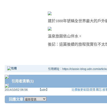
建於
1888
年號稱全世界最大的戶外
溫泉旅館依山伴水。
後記：這篇
後續的旅程我實在不太
引用網址：https://classic-blog.udn.com/articl
引用者清單(1)
2014/10/02 06:56
【udn】
比價後更省錢!真情 難忘 故
回應文章