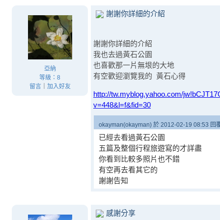
謝謝你詳細的介紹
謝謝你詳細的介紹
我也去過黃石公園
也喜歡那一片無垠的大地
亞納
有空歡迎瀏覽我的 黃石心得
等級：8
留言
｜
加入好友
http://tw.myblog.yahoo.com/jw!bCJT1
v=448&l=f&fid=30
okayman(okayman) 於 2012-02-19 08:53 
已經去看過黃石公園
五篇及整個行程旅遊寫的才詳盡
你看到比較多照片也不錯
有空再去看其它的
謝謝告知
感謝分享