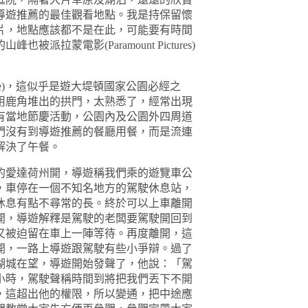
導遊推薦的最佳觀看地點。我是持保留懷
片，地點應該都不是在此，可能要有時間
的山峰也被派拉蒙電影
(Paramount Pictures)
e)
，這似乎是遊大堤頓國家公園必經之
用鹿角堆出的拱門，太熟悉了，經常出現
有當地節慶活動，公園內及公園外四周道
們沒有到導遊推薦的餐廳用餐，而是流連
解決了午餐。
的愛達荷州開，導遊稱我們乘的遊覽車公
，車停在一個不知名地方的駕駛休息站，
休息有點不尋常的長。終於可以上車離開
開，導遊解釋是駕駛的老闆要駕駛開回到
又被迫留在車上一陣等待。再度離開，這
開，一路上導遊跟駕駛有些小爭辯。過了
湖城在望，導遊開始發聲了，他說：「駕
小時，駕駛聲稱時間到將把我們丟下不開
，這超出他的權限，所以變通，把中途應