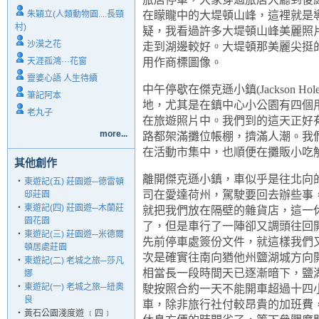
朱穎立(人類動物園....長頸
在矇矓中的大堤頓山峰，這裡就是
村)
疑，我看過許多大堤頓山峰美麗照
沙漠之花
走到湖邊較好。大堤頓那美麗尖挺
天涯孤鴻···花窗
用作商標圖像。
靈婆心語 人生待續
中午停歇在傑克遜小鎮
(Jackson Hol
筆記阿本
地，尤其是在鎮中心小公園有四個
老丸子
在旅遊照片中。我們到的這天正好
more...
路都架滿攤位帳棚，擠滿人潮。我
在活動市集中，也順便在攤販小吃
其他創作
離開傑克遜小鎮，車似乎是往北向
‧
東遊記(五) 莊園遊─德雷頓
司在愛達荷州，駕駛要回去辦些事
邸莊園
‧
東遊記(四) 莊園遊─木蘭莊
就把我們放在隔壁的雜貨店，這一
園花園
了，但是車行了一陣卻又調頭往回
‧
東遊記(三) 莊園遊─米德爾
先前停車處簽份文件，就這樣我們
頓居處莊園
次是確實往南向猶他州鹽湖城方向
‧
東遊記(二) 老城之旅─莎凡
相當長一段時間天已逐漸暗下，鹽
娜
‧
東遊記(一) 老城之旅─紐奧
駛按照合約一天不能開車超過十四
良
車，除非旅行社付較昂貴的加班費
‧
黃石公園淺度遊 ﹝四﹞