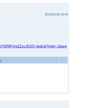
2012/02/18 13:43
7OYERlPJrg1ZsvJD2Q-/article?mid=-2&pre
回覆：