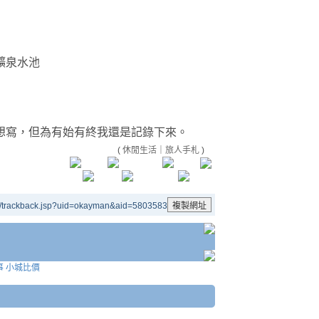
礦泉水池
想寫，但為有始有終我還是記錄下來。
(
休閒生活
｜
旅人手札
)
e/trackback.jsp?uid=okayman&aid=5803583
事 小城比價