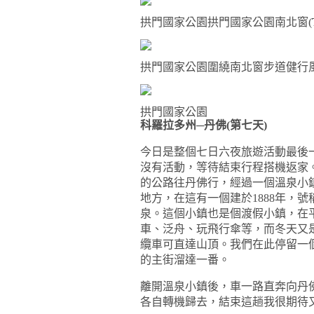
拱門國家公園拱門國家公園南北窗
(
拱門國家公園圍繞南北窗步道健行
拱門國家公園
科羅拉多州─丹佛(
第七天
)
今日是整個七日六夜旅遊活動最後
沒有活動，等待結束行程搭機返家
的公路往丹佛行，經過一個溫泉小
地方，在這有一個建於
1888
年，號
泉。這個小鎮也是個渡假小鎮，在
車、泛舟、玩飛行傘等，而冬天又
纜車可直達山頂。我們在此停留一
的主街溜達一番。
離開溫泉小鎮後，車一路直奔向丹
各自轉機歸去，結束這趟我很期待