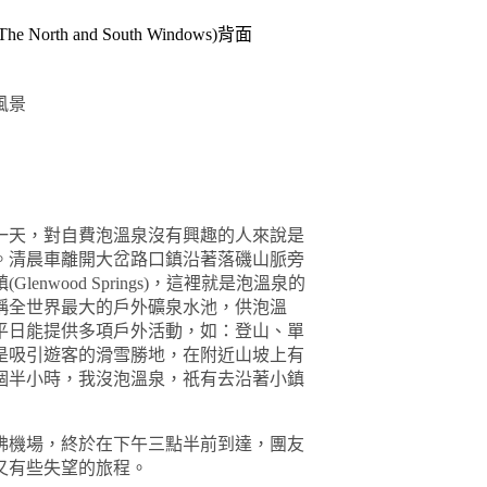
The North and South Windows
)
背面
風景
一天，對自費泡溫泉沒有興趣的人來說是
。清晨車離開大岔路口鎮沿著落磯山脈旁
鎮
(Glenwood Springs)
，這裡就是泡溫泉的
稱全世界最大的戶外礦泉水池，供泡溫
平日能提供多項戶外活動，如：登山、單
是吸引遊客的滑雪勝地，在附近山坡上有
個半小時，我沒泡溫泉，祇有去沿著小鎮
佛機場，終於在下午三點半前到達，團友
又有些失望的旅程。