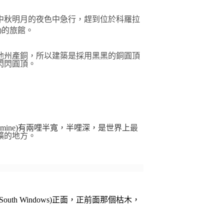
中秋明月的夜色中急行，趕到位於科羅拉
)
的旅館。
他州產銅，所以建築是採用黑黑的銅圓頂
閃閃圓頂。
 mine
)
有兩哩半寬，半哩深，是世界上
最
礦的地方。
 South Windows
)
正面，正前面那個枯木，