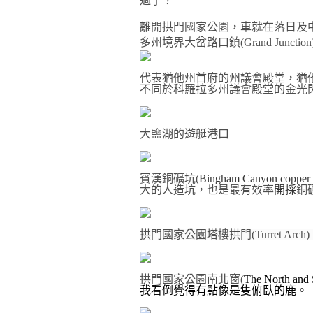
過了？
離開拱門國家公園，車就在落日及
多州境界大岔路口鎮
(Grand Junction
代表猶他州首府的州議會殿堂，猶
不同於科羅拉多州議會殿堂的金光
大鹽湖的遊艇港口
賓漢銅礦坑
(
Bingham Canyon copper
大的人造坑，也是最有效率
開採
銅
拱門國家公園
塔樓
拱門
(Turret Arch)
拱門國家公園南北窗
(
The North and
我看倒覺得有點像是隻俯臥的鹿。