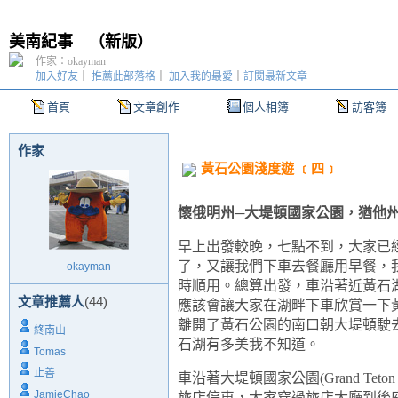
美南紀事
（
新版
）
作家：okayman
加入好友
｜
推薦此部落格
｜
加入我的最愛
｜
訂閱最新文章
首頁
文章創作
個人相簿
訪客簿
作家
黃石公園淺度遊 ﹝四﹞
懷俄明州─
大堤頓國家公園，猶他
早上出發較晚，七點不到，大家已
了，又讓我們下車去餐廳用早餐，
okayman
時順用。總算出發，車沿著近黃石
文章推薦人
(44)
應該會讓大家在湖畔下車欣賞一下
離開了黃石公園的南口朝大堤頓駛
終南山
石湖有多美我不知道。
Tomas
止善
車沿著大堤頓國家公園
(
Grand Teton 
JamieChao
旅店停車，大家穿過旅店大廳到後