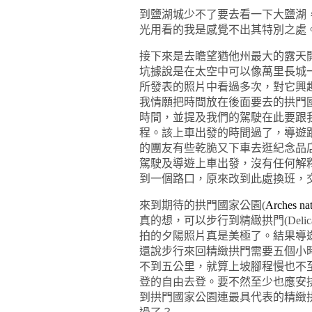
到鹽湖城少不了要去看一下大鹽湖
光用看的我是感覺不出其特別之處
接下來是去瞻望猶他州最大的露天
坑據說是在太空中可以像萬里長城
所發表的照片中看過多次，對它興
我情願把時間放在後面要去的拱門
時間，並提及我們的駕駛在此要跟
程。該上車出發的時間過了，導遊
的團友有些乾脆又下車去逛紀念品
駕駛及導遊上車出發，沒有任何解
到一個路口，原來改到此處換班，
來到期待的拱門國家公園
(
Arches nat
真的想，可以步行到精緻拱門
(Delic
拍的夕陽照片真是美極了。結果導
還說步行來回精緻拱門需要五個小
不到五公里，就算上坡腳程慢也不
登的自由去登。要不然至少也應安
到拱門國家公園連最具代表的精緻