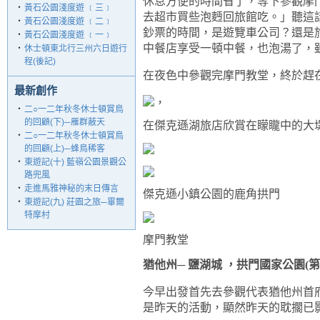
休息方便的時間省了，等下參觀摩
‧
黃石公園淺度遊 ﹝三﹞
去超市買些泡麪回旅館吃。」聽這
‧
黃石公園淺度遊 ﹝二﹞
鈔票的時間，是遊覽車公司？還是
‧
黃石公園淺度遊 ﹝一﹞
中餐店享受一頓中餐，也泡湯了，
‧
休士頓東北行三州六日遊行
程(後記)
在夜色中參觀完摩門教堂，終於趕
最新創作
，
‧
二○一二年秋冬休士頓賞鳥
的回顧(下)─雁群蔽天
在傑克遜湖旅店欣賞在矇矓中的大
‧
二○一二年秋冬休士頓賞鳥
的回顧(上)─蜂鳥稀客
‧
東遊記(十) 藍嶺公園景觀公
路兜風
‧
走進馬雅神秘的末日傳言
傑克遜小鎮公園的鹿角拱門
‧
東遊記(九) 莊園之旅─畢爾
特摩村
摩門教堂
猶他州─ 鹽湖城 ，拱門國家公園(
第
今早出發首先去參觀代表猶他州首
是昨天的活動，顯然昨天的耽擱已