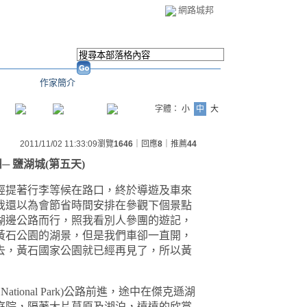
網路城邦
作家簡介
字體：
小
中
大
2011/11/02 11:33:09
瀏覽
1646
｜回應
8
｜推薦
44
州
─
鹽湖城
(
第五天
)
經提著行李等候在路口，終於導遊及車來
我還以為會節省時間安排在參觀下個景點
湖邊公路而行，照我看別人參團的遊記，
黃石公園的湖景，但是我們車卻一直開，
去，黃石國家公園就已經再見了，所以黃
National Park)
公路前進，途中在傑克遜湖
庭院，隔著大片草原及湖泊，遠遠的欣賞