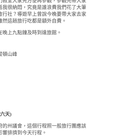
門教堂大家先方便再參觀，參觀完帶大家
話我很納悶，究竟是誰浪費我們花了大筆
旅行社？導遊早上曾說今晚要帶大家去家
雖然這趟旅行吃都是額外自費。
在晚上九點鐘及時到達旅館。
堤頓山峰
六天
)
府的州議會，這個行程照一般旅行團應該
影響排擠到今天行程。