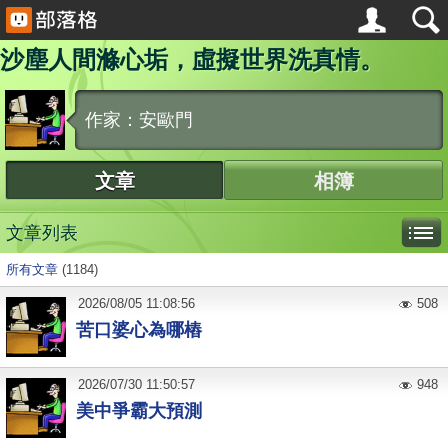
沙塵人間滌心垢，虛擬世界洗真情。
作家：安歐門
文章
相簿
文章列表
所有文章
(1184)
2026
/
08
/
05
11:08:56
508
苦口婆心為哪樁
2026
/
07
/
30
11:50:57
948
美中爭霸大預測