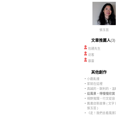
張玉芸
文章推薦人
(3)
包通先生
访客
慕雲
其他創作
‧
小鹿亂撞
‧
家就在這裡
‧
真誠的，銳利的，溫
‧
這風景，得慢慢欣賞
‧
視野寬闊，行文從容
‧
舊書店新故事 ( 文字
張玉芸 )
‧
《走！我們去看風景