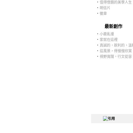
‧
值得借鏡的美學人生
‧
明信片
‧
徽章
最新創作
‧
小鹿亂撞
‧
家就在這裡
‧
真誠的，銳利的，溫
‧
這風景，得慢慢欣賞
‧
視野寬闊，行文從容