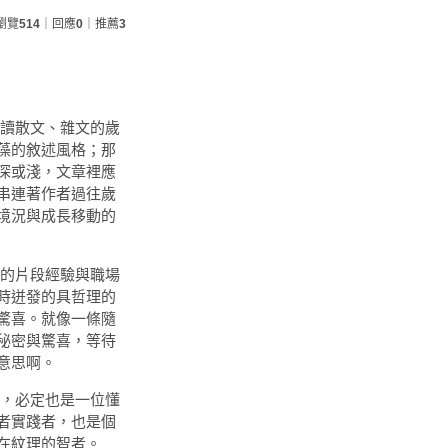
瀏覽
514
｜回應
0
｜推薦
3
讀散文、雜文的歲
藻的敘述風格；那
深或淺，文章裡應
串連著作者過往歲
境況與成長移動的
的片段經驗與職場
時迸發的具哲理的
驚喜。就像一條隨
秘密與驚喜，等待
意思啊。
，必定也是一位懂
者實踐者，也是個
在紋理的智者。