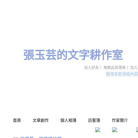
張玉芸的文字耕作室
加入好友
｜
推薦此部落格
｜
加入
首頁
文章創作
個人相簿
訪客簿
作家簡介