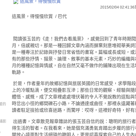
這風景，得慢慢欣賞
2015/02/04 02:41:36
這風景，得慢慢欣賞 / 巴代
閱讀張玉芸的《走！我們去看風景》，感覺回到了青年時期閱
月，倍感親切。那是一種回歸文章內涵而摒棄刻意堆砌華美詞
是一種專注於記錄與抒發日常省悟的書寫。篇幅或長或短，或
有的那些抒情、描景、論理、敘事的基本元素，巧妙的編織與
月的種種記憶與情感，自在自然又毫不做作的鋪陳出現在生活
軌跡。
於是，作者童年的故鄉記憶與旅居英國的日常感受，求學階段
上的冷暖點滴，便交相疊影互滲；那些日常的觀察、經驗與隨
體悟、感慨，成了文章裡處處埋伏著的令人不覺說教的逗點與
時岔出小徑的鄉間礫石小路，不論通達或曲徑，那裡永遠藏著
暖的
讀者駐足撿拾或欣喜迷路，而驚呼：哎呀，這裡好奇特，好有
出過書，文章散見報章雜誌的張玉芸自信的說：聰明的旅行者
 攝影
得生活的智者。在我看來，她是個充滿勇氣肯踏出步履的旅行
》
開放心境面對生活細瑣的聰明人，更是認真探索自己的人生內