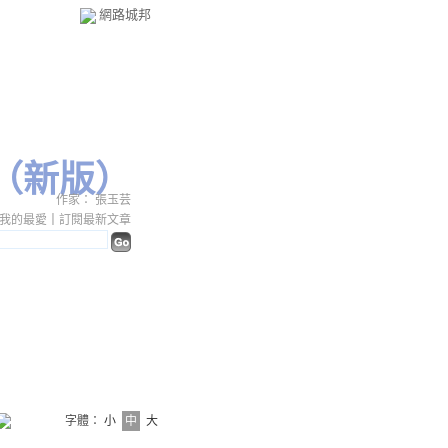
網路城邦
（
新版
）
作家： 張玉芸
我的最愛
｜
訂閱最新文章
字體：
小
中
大