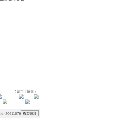
(
創作
｜
散文
)
&aid=20611076