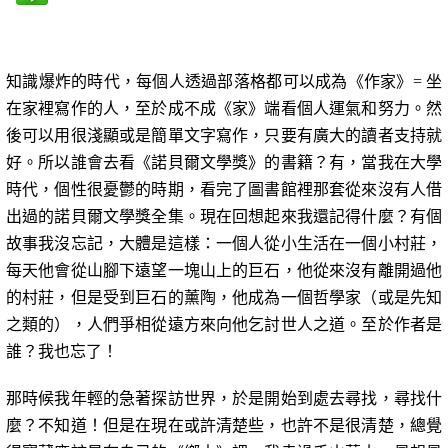
知識爆炸的時代，每個人透過部落格都可以成為《作家》
=
坐
在家裡
寫作的人，至於成不成《家》端看個人運氣和努力
。然
後可以用很淺顯或是簡單文字寫作，只要有廣大的讀者支持就
好。所以誰會去看《諾貝爾文學獎》的書籍？有，當我在大學
時代，個性很憂鬱的時期，看完了圖書館裡那套從來沒有人借
出過的諾貝爾文學獎全集。現在回想起來我還記得什麼？有個
故事我沒忘記，大體是這樣：一個人從小生活在一個小村莊，
每天他會從山腳下遠望一塊山上的巨石，他從來沒有離開過他
的村莊，但是受到巨石的薰陶，他成為一個哲學家（或是先知
之類的），人們爭相從遠方來向他乞討世人之道。至於作者是
誰？我也忘了！
那時候我年輕的急著探訪世界，於是開始到處去尋找，尋找什
麼？不知道！但是在現在或許清楚些，也許不是很清楚，總覺