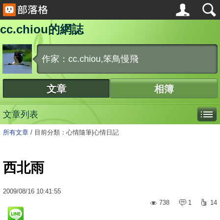
cc.chiou的網誌
作家：cc.chiou,笨鳥慢飛
文章
相簿
文章列表
所有文章
/
目前分類：心情隨筆|心情日記
西北雨
2009
/
08
/
16
10:41:55
738
1
14