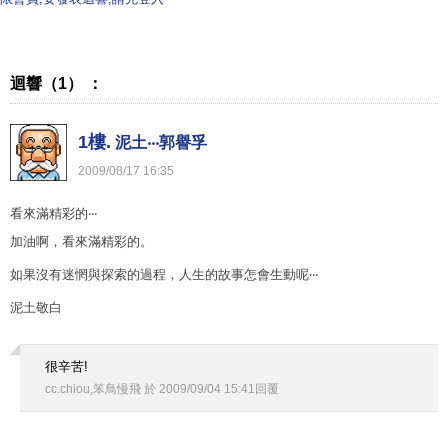
迴響（1） ：
1樓.
泥土‧‧‧郭譽孚
2009
/
08
/
17
16
:
35
看來滿精彩的‧‧‧
加油啊，看來滿精彩的。
如果沒有迷惘與探索的過程，人生的故事怎會生動呢‧‧‧
泥土敬白
很辛苦!
cc.chiou,笨鳥慢飛
於
2009
/
09
/
04
15
:
41
回覆