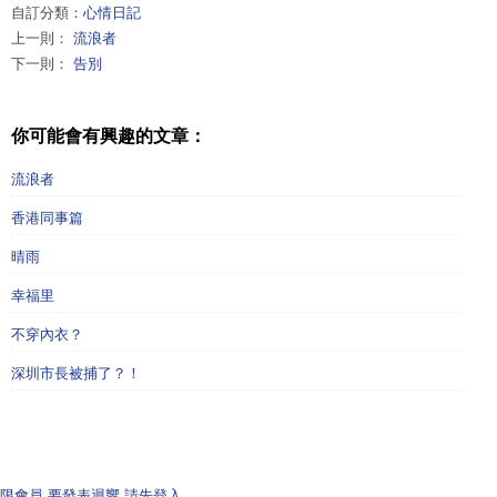
自訂分類：
心情日記
上一則：
流浪者
下一則：
告別
你可能會有興趣的文章：
流浪者
香港同事篇
晴雨
幸福里
不穿內衣？
深圳市長被捕了？！
限會員,要發表迴響,請先登入