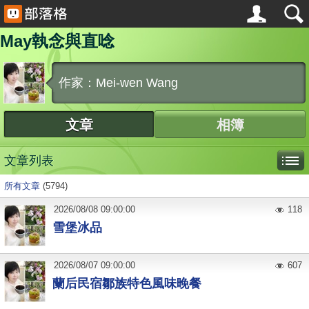
May執念與直唸
作家：Mei-wen Wang
文章
相簿
文章列表
所有文章
(5794)
2026
/
08
/
08
09:00:00
118
雪堡冰品
2026
/
08
/
07
09:00:00
607
蘭后民宿鄒族特色風味晚餐