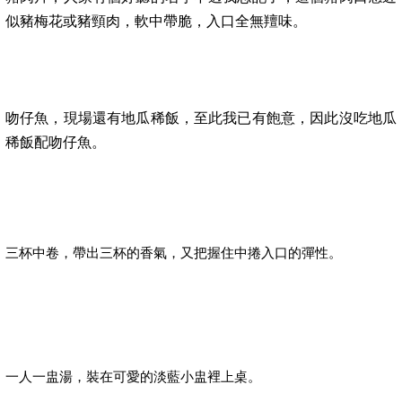
似豬梅花或豬頸肉，軟中帶脆，入口全無羶味。
吻仔魚，現場還有地瓜稀飯，至此我已有飽意，因此沒吃地瓜
稀飯配吻仔魚。
三杯中卷，帶出三杯的香氣，又把握住中捲入口的彈性。
一人一盅湯，裝在可愛的淡藍小盅裡上桌。