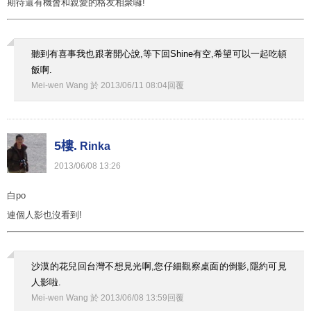
期待還有機會和親愛的格友相聚囉!
聽到有喜事我也跟著開心說,等下回Shine有空,希望可以一起吃頓
飯啊.
Mei-wen Wang
於
2013
/
06
/
11
08
:
04
回覆
5樓.
Rinka
2013
/
06
/
08
13
:
26
白po
連個人影也沒看到!
沙漠的花兒回台灣不想見光啊,您仔細觀察桌面的倒影,隱約可見
人影啦.
Mei-wen Wang
於
2013
/
06
/
08
13
:
59
回覆