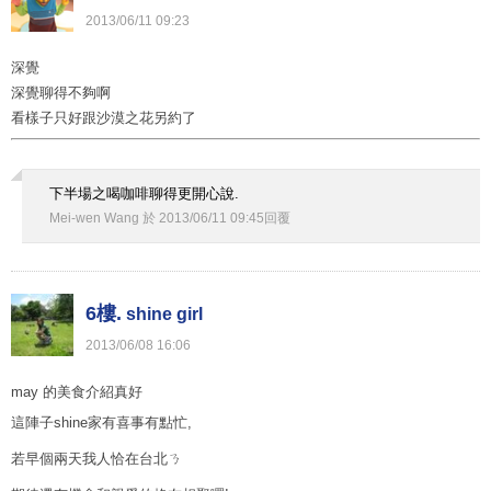
2013
/
06
/
11
09
:
23
深覺
深覺聊得不夠啊
看樣子只好跟沙漠之花另約了
下半場之喝咖啡聊得更開心說.
Mei-wen Wang
於
2013
/
06
/
11
09
:
45
回覆
6樓.
shine girl
2013
/
06
/
08
16
:
06
may 的美食介紹真好
這陣子shine家有喜事有點忙,
若早個兩天我人恰在台北ㄋ