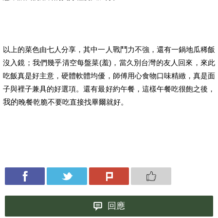
以上的菜色由七人分享，其中一人戰鬥力不強，還有一鍋地瓜稀飯
沒入鏡；我們幾乎清空每盤菜(羞)，當久別台灣的友人回來，來此
吃飯真是好主意，硬體軟體均優，師傅用心食物口味精緻，真是面
子與裡子兼具的好選項。還有最好約午餐，這樣午餐吃很飽之後，
我的
晚餐乾脆不要吃直接找畢爾就好。
回應