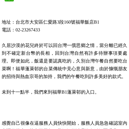
地址：台北市大安區仁愛路3段160號福華飯店B1
電話：02-23267433
久居沙漠的花兒終於可以回台灣一償思鄉之情，當分離已經久
到不確定新台幣的長相，回到台灣自然有許多待辦事項要處
理。即便如此，飯還是要認真吃的，久別台灣午餐自然要吃台
菜啊！福華蓬萊邨的台菜傳統中見心意與新意，由於慷慨朋友
的招待與熱血宗哥的加持，我們的午餐吃到許多美好的款式。
未到十一點半，
我們來到福華B1蓬萊邨的入口。
感覺自己很像在逼服務人員快快開始，服務人員急急確認室內