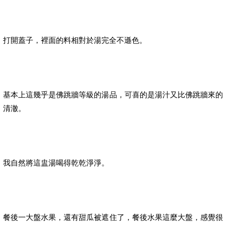
打開蓋子，裡面的料相對於湯完全不遜色。
基本上這幾乎是佛跳牆等級的湯品，可喜的是湯汁又比佛跳牆來的
清澈。
我自然將這盅湯喝得乾乾淨淨。
餐後一大盤水果，還有甜瓜被遮住了，餐後水果這麼大盤，感覺很