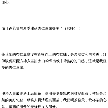
開心。
而且蓬萊邨的夏季甜品杏仁豆腐登場了（歡呼）！
蓬萊邨的杏仁豆腐沒有直衝而上的杏仁味，是淡淡柔和的芳香，師
傅以獨家配方摻入些許太白粉帶出軟中帶點Q的口感，這就是我鍾
愛的杏仁豆腐。
服務人員最後送上烏龍茶，享用美味餐點後來杯烏龍茶，整個是台
菜的美好句點，服務人員清理桌面後，我們喝茶聊天，飲杯茶的心
意，讓我們用餐的美好程度大加分。