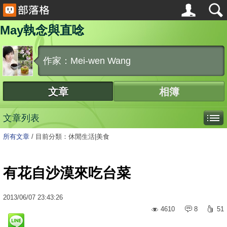
May執念與直唸
作家：Mei-wen Wang
文章
相簿
文章列表
所有文章
/
目前分類：休閒生活|美食
有花自沙漠來吃台菜
2013
/
06
/
07
23:43:26
4610
8
51