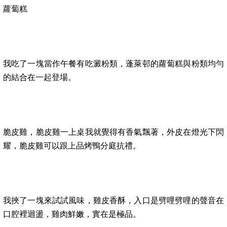
蘿蔔糕
我吃了一塊當作午餐有吃澱粉類，蓬萊邨的蘿蔔糕與粉類均勻
的結合在一起登場。
脆皮雞，脆皮雞一上桌我就覺得有香氣飄著，外皮在燈光下閃
耀，脆皮雞可以跟上品烤鴨分庭抗禮。
我挾了一塊來試試風味，雞皮香酥，入口是劈哩劈哩的聲音在
口腔裡迴盪，雞肉鮮嫩，實在是極品。