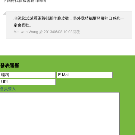
下回得找個機會親自嚐嚐
老師您試試看蓬萊邨新作脆皮雞，另外我猜鹹酥豬腳的口感您一
定會喜歡。
Mei-wen Wang
於
2013
/
06
/
08
10
:
03
回覆
發表迴響
會員登入