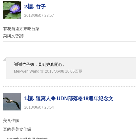
2樓.
竹子
2013
/
06
/
07
23
:
57
有花自遠方來吃台菜
菜與文皆讚!
謝謝竹子姊，見到妳真開心。
Mei-wen Wang
於
2013
/
06
/
08
10
:
05
回覆
1樓.
隨寫人◆ UDN部落格18週年紀念文
2013
/
06
/
07
23
:
54
美食佳饌
真的是美食佳饌