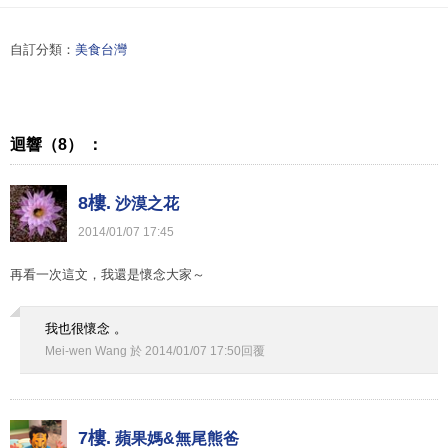
自訂分類：
美食台灣
迴響（8） ：
8樓.
沙漠之花
2014
/
01
/
07
17
:
45
再看一次這文，我還是懷念大家～
我也很懷念 。
Mei-wen Wang
於
2014
/
01
/
07
17
:
50
回覆
7樓.
蘋果媽&無尾熊爸