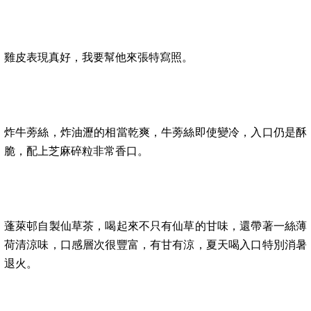
雞皮表現真好，我要幫他來張特寫照。
炸牛蒡絲，炸油瀝的相當乾爽，牛蒡絲即使變冷，入口仍是酥
脆，配上芝麻碎粒非常香口。
蓬萊邨自製仙草茶，喝起來不只有仙草的甘味，還帶著一絲薄
荷清涼味，口感層次很豐富，有甘有涼，夏天喝入口特別消暑
退火。