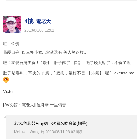
4樓.
電老大
2013
/
06
/
08
12
:
02
哇.. 金讚
我愛山蘇 & 三杯小卷...當然還有 美人笑荔枝..
哇！我愛台灣美食！ 我咧... 肚子餓了.. 口訴.. 過了晚九點了，不食了捏...
肚子咕嚕叫，耳尖的ㄚ篤，{ 把拔，最好不是 【排氣】 喔.}. excuse me..
Victor
[AVの館：電老大]
[溫哥華 千里傳音]
老大,等您與Amy姊下次回來吃台菜(招手)
Mei-wen Wang
於
2013
/
06
/
11
08
:
02
回覆