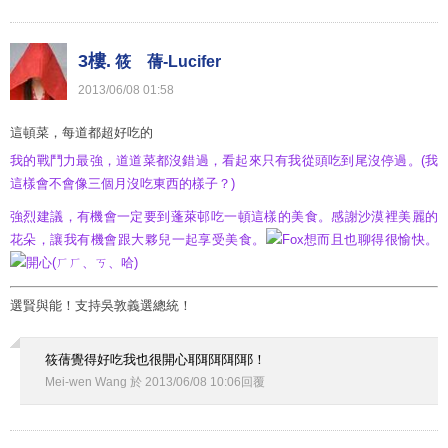
3樓.
筱 蒨-Lucifer
2013
/
06
/
08
01
:
58
這頓菜，每道都超好吃的
我的戰鬥力最強，道道菜都沒錯過，看起來只有我從頭吃到尾沒停過。(我
這樣會不會像三個月沒吃東西的樣子？)
強烈建議，有機會一定要到蓬萊邨吃一頓這樣的美食。感謝沙漠裡美麗的
花朵，讓我有機會跟大夥兒一起享受美食。
而且也聊得很愉快。
選賢與能！支持吳敦義選總統！
筱蒨覺得好吃我也很開心耶耶耶耶耶！
Mei-wen Wang
於
2013
/
06
/
08
10
:
06
回覆