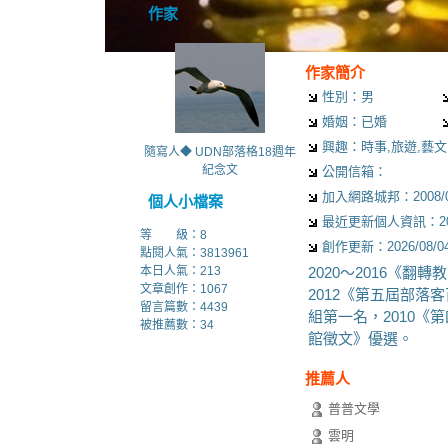
作家
作家簡介
性別：男
婚姻：已婚
興趣：時事,旅遊,藝文
隨寫人◆ UDN部落格18週年
紀念文
公開信箱：
加入網路城邦：2008/08/
個人小檔案
最近更新個人資訊：2026/
等 級：8
創作更新：2026/08/04 
點閱人氣：3813961
本日人氣：213
2020～2016《翻
文章創作：1067
2012《第五屆部落
留言篇數：4439
組第一名，2010
被推薦數：
34
館徵文》優選。
推薦人
普普文學
雲明