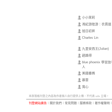
小小茉莉
馮紀游陸游：衣貫道
旭日初昇
Charles Lin
九里安西王(Julian)
趙路得
blue phoenix 學習
人
美國番媽
慕雲
寬心
本部落格刊登之內容為作者個人自行提供上傳，不代表 udn 立場。
刊登網站廣告
︱
關於我們
︱
常見問題
︱
服務條款
︱
著作權聲明