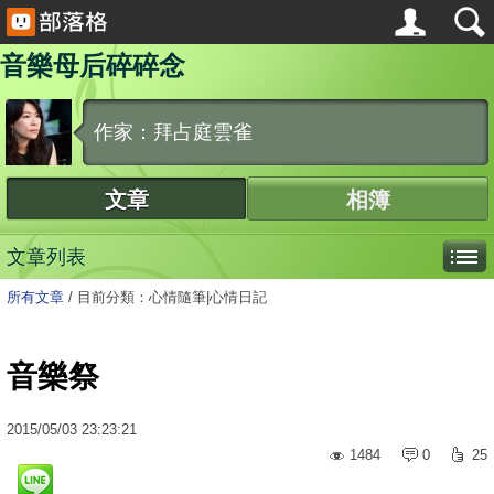
音樂母后碎碎念
作家：拜占庭雲雀
文章
相簿
文章列表
所有文章
/
目前分類：心情隨筆|心情日記
音樂祭
2015
/
05
/
03
23:23:21
1484
0
25