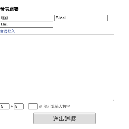
發表迴響
會員登入
+
=
※ 請計算輸入數字
送出迴響