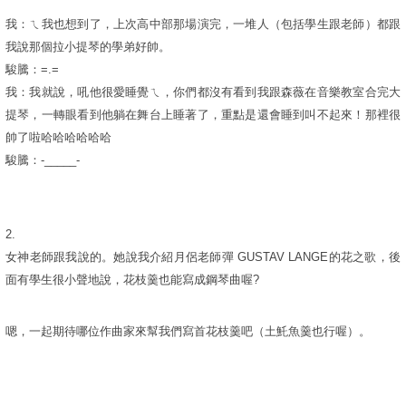
我：ㄟ我也想到了，上次高中部那場演完，一堆人（包括學生跟老師）都跟
我說那個拉小提琴的學弟好帥。
駿騰：=.=
我：我就說，吼他很愛睡覺ㄟ，你們都沒有看到我跟森薇在音樂教室合完大
提琴，一轉眼看到他躺在舞台上睡著了，重點是還會睡到叫不起來！那裡很
帥了啦哈哈哈哈哈哈
駿騰：-_____-
2.
女神老師跟我說的。她說我介紹月侶老師彈 GUSTAV LANGE的花之歌，後
面有學生很小聲地說，花枝羹也能寫成鋼琴曲喔?
嗯，一起期待哪位作曲家來幫我們寫首花枝羹吧（土魠魚羹也行喔）。