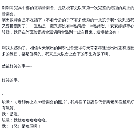
剛剛開完高中部的這場音樂會。是敝校有史以來第一次完整的嚴謹的真正的
音樂會。
演出很棒自是不在話下（不看母后的手下有多優秀的一批孩子啊〜說到這我
又要撥瀏海了），重點是，觀眾席沒有半點雜音！半點都沒！安安靜靜專心
聆聽，我們在外面聽音樂會還偶爾會遇到一些白目鬼，這場都沒有！
啊我太感動了。相信今天演出的同學也會覺得每天背著琴進進出出還有這麼
多的練習，都是值得的。我真是太以台上台下的學生為傲了啊。
然後好笑的事-----
好笑的事。
1.
駿騰：ㄟ老師你上次po音樂會的照片'，我媽看了就說你們音樂老師看起來好
有氣質。
我：是喔。
駿騰：我就哈哈哈哈哈哈。
我：（怒）是哈屁啊！