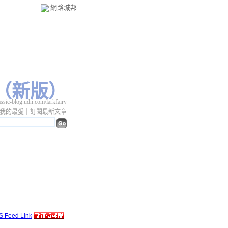
網路城邦
（
新版
）
c-blog.udn.com/larkfairy
我的最愛
｜
訂閱最新文章