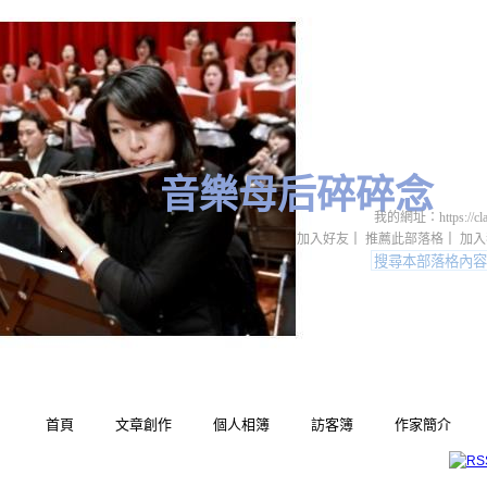
音樂母后碎碎念
我的網址：https://classi
加入好友
｜
推薦此部落格
｜
加入
首頁
文章創作
個人相簿
訪客簿
作家簡介