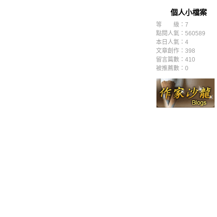
個人小檔案
等 級：7
點閱人氣：560589
本日人氣：4
文章創作：398
留言篇數：410
被推薦數：
0