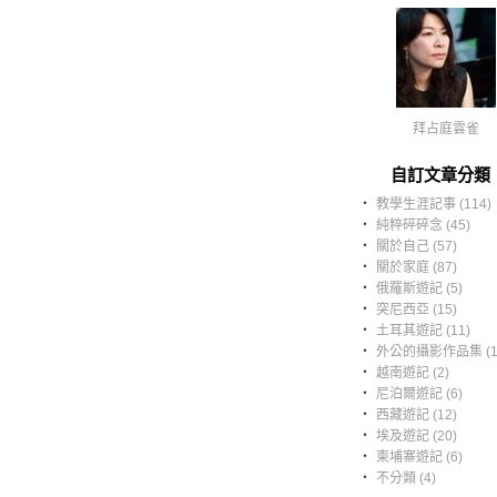
拜占庭雲雀
自訂文章分類
‧
教學生涯記事 (114)
‧
純粹碎碎念 (45)
‧
關於自己 (57)
‧
關於家庭 (87)
‧
俄羅斯遊記 (5)
‧
突尼西亞 (15)
‧
土耳其遊記 (11)
‧
外公的攝影作品集 (1
‧
越南遊記 (2)
‧
尼泊爾遊記 (6)
‧
西藏遊記 (12)
‧
埃及遊記 (20)
‧
柬埔寨遊記 (6)
‧
不分類 (4)