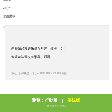
內心~
你很柔軟~
怎麼聽起來好像是在形容「榴櫣」？！
你還差味道沒有形容。呵呵！
栽心（張申建）
於
2009
/
08
/
19
21
:
09
回覆
瀏覽：
行動版
|
傳統版
udn.com © 2012