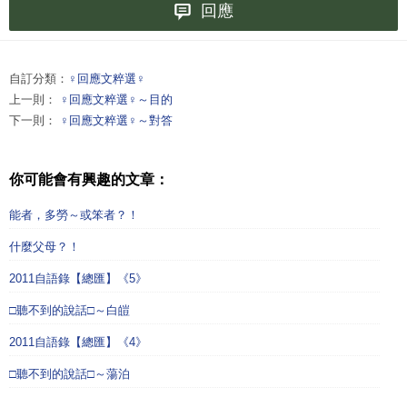
回應
自訂分類：
♀回應文粹選♀
上一則：
♀回應文粹選♀～目的
下一則：
♀回應文粹選♀～對答
你可能會有興趣的文章：
能者，多勞～或笨者？！
什麼父母？！
2011自語錄【總匯】《5》
□聽不到的說話□～白皚
2011自語錄【總匯】《4》
□聽不到的說話□～蕩泊