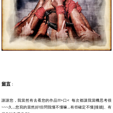
留言
：
謝謝您，我當然有去看您的作品!!!>口< 每次都讓我當機思考很
~~~久...您寫的當然好!但問我懂不懂嘛...有些確定不懂[撞牆]、有