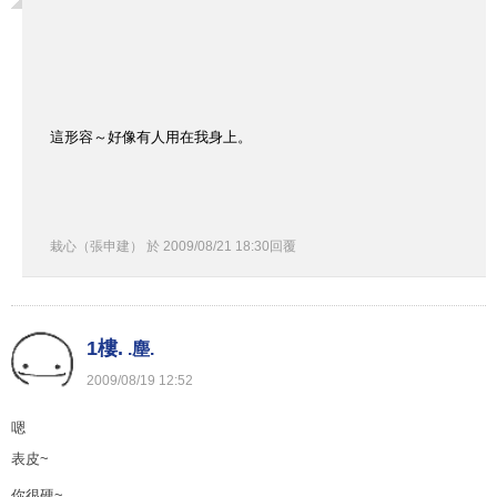
這形容～好像有人用在我身上。
栽心（張申建）
於
2009
/
08
/
21
18
:
30
回覆
1樓.
.塵.
2009
/
08
/
19
12
:
52
嗯
表皮~
你很硬~