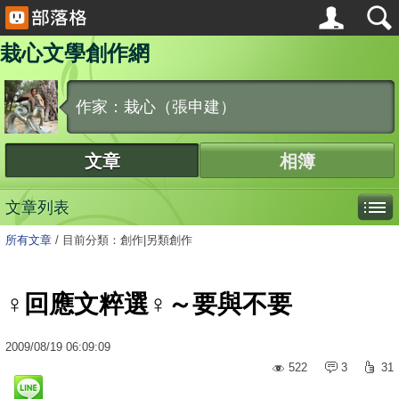
栽心文學創作網
作家：栽心（張申建）
文章
相簿
文章列表
所有文章
/
目前分類：創作|另類創作
♀回應文粹選♀～要與不要
2009
/
08
/
19
06:09:09
522
3
31