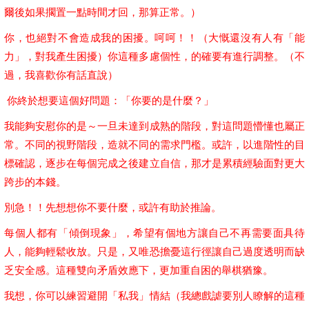
爾後如果擱置一點時間才回，那算正常。）
你，也絕對不會造成我的困擾。呵呵！！（大慨還沒有人有「能
力」，對我產生困擾）你這種多慮個性，的確要有進行調整。（不
過，我喜歡你有話直說）
你終於想要這個好問題：「你要的是什麼？」
我能夠安慰你的是～一旦未達到成熟的階段，對這問題懵懂也屬正
常。不同的視野階段，造就不同的需求門檻。或許，以進階性的目
標確認，逐步在每個完成之後建立自信，那才是累積經驗面對更大
跨步的本錢。
別急！！先想想你不要什麼，或許有助於推論。
每個人都有「傾倒現象」，希望有個地方讓自己不再需要面具待
人，能夠輕鬆收放。只是，又唯恐擔憂這行徑讓自己過度透明而缺
乏安全感。這種雙向矛盾效應下，更加重自困的舉棋猶豫。
我想，你可以練習避開「私我」情結（我總戲謔要別人瞭解的這種