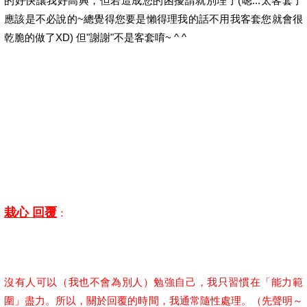
的好快讓我好高興，但若造成您的困擾請就別理了(嗯...太客套了
應該是不必說的~總覺得您要是懶得理我的話不用我客套您就會很
乾脆的做了XD) 但"謝謝"不是客套唷~ ^ ^
栽心 回覆
：
沒有人可以（我也不會為別人）勉強自己，我只習慣在「能力範
圍」盡力。所以，關於回覆的時間，我通常隨性處理。（先聲明～