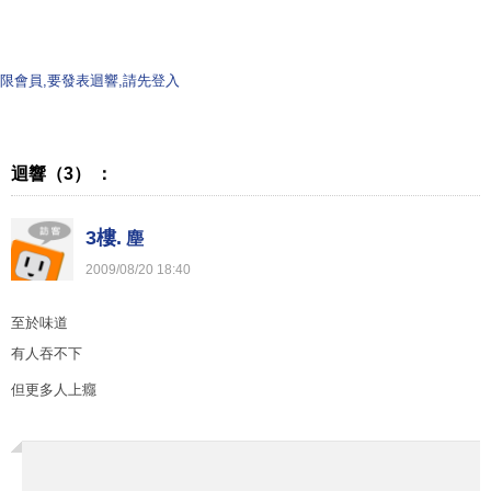
限會員,要發表迴響,請先登入
迴響（3） ：
3樓.
塵
2009
/
08
/
20
18
:
40
至於味道
有人吞不下
但更多人上癮