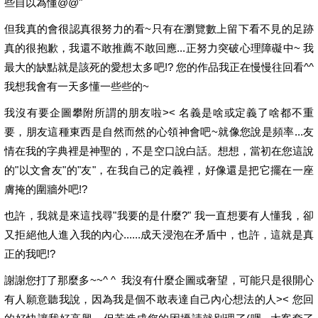
些自以為懂@@"
但我真的會很認真很努力的看~只有在瀏覽數上留下看不見的足跡
真的很抱歉，我還不敢推薦不敢回應...正努力突破心理障礙中~ 我
最大的缺點就是該死的愛想太多吧!? 您的作品我正在慢慢往回看^^
我想我會有一天多懂一些些的~
我沒有要企圖攀附所謂的朋友啦>< 名義是啥或定義了啥都不重
要，朋友這種東西是自然而然的心領神會吧~就像您說是頻率...友
情在我的字典裡是神聖的，不是空口說白話。想想，當初在您這說
的"以文會友"的"友"，在我自己的定義裡，好像還是把它擺在一座
膚掩的圍牆外吧!?
也許，我就是來這找尋"我要的是什麼?" 我一直想要有人懂我，卻
又拒絕他人進入我的內心......成天浸泡在矛盾中，也許，這就是真
正的我吧!?
謝謝您打了那麼多~~^ ^ 我沒有什麼企圖或奢望，可能只是很開心
有人願意聽我說，因為我是個不敢表達自己內心想法的人>< 您回