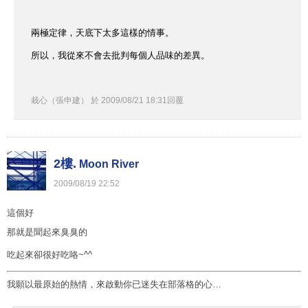
兩極定律，天底下太多這樣的情事。
所以，我從來不會去批判每個人品味的差異。
栽心（張申建）
於
2009
/
08
/
21
18
:
31
回覆
2樓.
Moon River
2009
/
08
/
19
22
:
52
這個好
那就是聞起來臭臭的
吃起來卻很好吃咯~^^
我願以最原始的熱情，來啟動你已迷失在部落格的心…