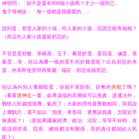
神明問：「妳不是還有999個小孩嗎？才少一個而已」
鬼子母神說：「每一個都是我最愛的。」
說到蛋，那是人家的小孩，吃人家的小孩，惡因怎能有福報？
（而且吃人家小孩還挺邪惡的）
不管是蛋炒飯、茶碗蒸、玉子、蕃茄炒蛋、蛋花湯、滷蛋、茶
葉蛋…等，你以為哪一樣的蛋不同於雞蛋呢？出自邪惡的本
質，外表即使穿得再華麗、端莊，邪惡依樣邪惡。
你以為叫別人養雞取蛋，你就不算剝削、掠奪的
共犯
了嗎？
（看看
洪仲丘
一案，如果遠端的高層就可以免責、逍遙法外，
難怪人民義憤填膺，氣死了；大家的理性直覺都相同，與其說
上層默許，還不如以「指使」來形容，更應該負責，怎能近乎
無責呢？）（那如果國家經濟、政治、治安…等
等
不好時，豈
能說跟部長、院長、總統都沒有關係，而把責任都歸給人民
呢？）