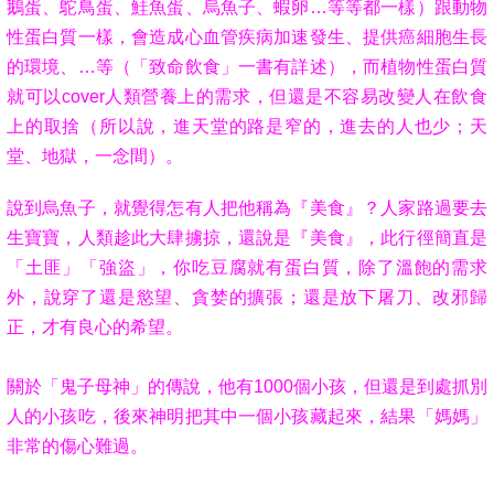
鵝
蛋
、鴕鳥
蛋
、鮭魚蛋、烏魚子、蝦卵…等
等
都一樣）
跟動物
性蛋白質一樣，會造成心血管疾病加速發生、提供癌細胞生長
的環境、…等（「致命飲食」一書有詳述），而植物性蛋白質
就可以cover人類營養上的需求，但還是不容易改變人在飲食
上的取捨（所以說，進天堂的路是窄的，進去的人也少；天
堂、地獄，一念間）。
說到烏魚子，就覺得怎有人把他稱為『美食』？人家路過要去
生寶寶，人類趁此大肆擄掠，還說是『美食』，此行徑簡直是
「土匪」「強盜」，你吃豆腐就有蛋白質，除了溫飽的需求
外，說穿了還是慾望、貪婪的擴張；還是放下屠刀、
改邪歸
正，才有良心的希望
。
關於「鬼子母神」的傳說，他有1000個小孩，但還是到處抓別
人的小孩吃，後來神明把其中一個小孩藏起來，結果「媽媽」
非常的傷心難過。