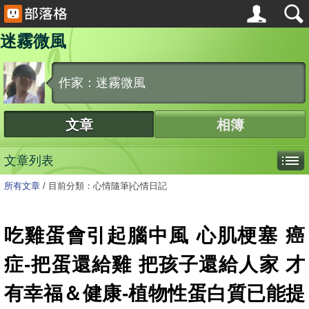
迷霧微風
作家：迷霧微風
文章
相簿
文章列表
所有文章
/
目前分類：心情隨筆|心情日記
吃雞蛋會引起腦中風 心肌梗塞 癌
症-把蛋還給雞 把孩子還給人家 才
有幸福＆健康-植物性蛋白質已能提