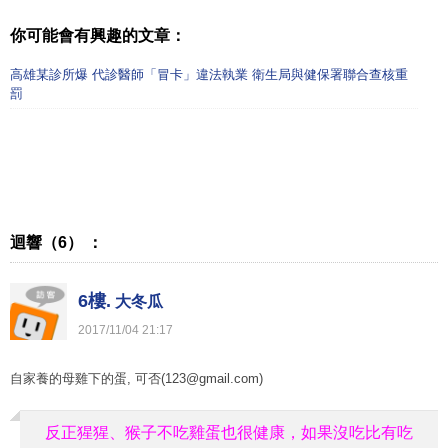
你可能會有興趣的文章：
高雄某診所爆 代診醫師「冒卡」違法執業 衛生局與健保署聯合查核重
罰
迴響（6） ：
6樓.
大冬瓜
2017
/
11
/
04
21
:
17
自家養的母雞下的蛋, 可否(123@gmail.com)
反正猩猩、猴子不吃雞蛋也很健康，如果沒吃比有吃