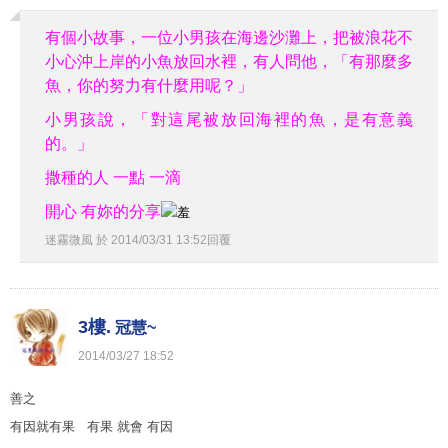
有個小故事，一位小男孩在海邊沙灘上，把被浪花不
小心沖上岸的小魚放回水裡，有人問他，「有那麼多
魚，你的努力有什麼用呢？」
小男孩說，「對這尾被放回海裡的魚，是有意義
的。」
撒種的人 一點 一滴
開心 有妳的分享
迷霧微風
於
2014
/
03
/
31
13
:
52
回覆
3樓.
冠慧~
2014
/
03
/
27
18
:
52
善之
有因就有果 有果 就會 有因