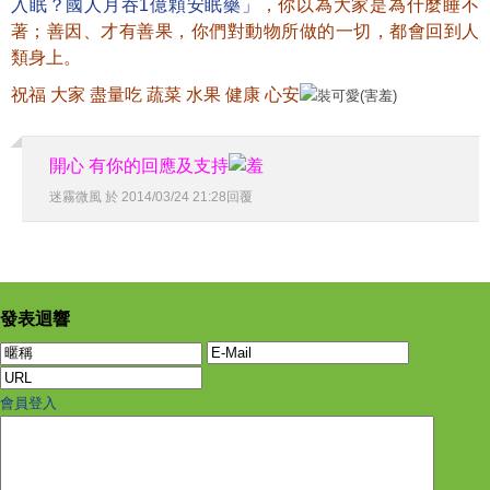
入眠？國人月吞1億顆安眠藥」
，你以為大家是為什麼睡不
著；善因、才有善果，你們對動物所做的一切，都會回到人
類身上。
祝福 大家 盡量吃 蔬菜 水果 健康 心安
開心 有你的回應及支持
迷霧微風
於
2014
/
03
/
24
21
:
28
回覆
發表迴響
會員登入