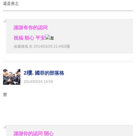
還是善之
謝謝有你的認同
祝福 順心 平安
迷霧微風
於
2014
/
03
/
28
21
:
48
回覆
2樓.
國菲的部落格
2014
/
03
/
24
14
:
59
贊
gucci2014包包型錄
chanel2014名牌新款包
gucci官方網
chanel 香奈兒
中文官方網站
nike air force
愛迪達鞋子
nike 專賣店
timberland門市
nike
air force 1限量款
jordan籃球鞋
adidas官方網
new balance 專賣店
adidas
專賣店
new balance 專賣店
nike 外套
jordan籃球鞋
謝謝你的認同 開心