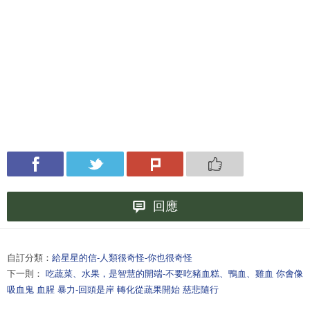
回應
自訂分類：
給星星的信-人類很奇怪-你也很奇怪
下一則：
吃蔬菜、水果，是智慧的開端-不要吃豬血糕、鴨血、雞血 你會像
吸血鬼 血腥 暴力-回頭是岸 轉化從蔬果開始 慈悲隨行