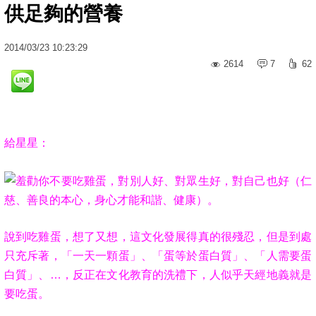
供足夠的營養
2014
/
03
/
23
10:23:29
2614
7
62
給星星：
勸你不要吃雞蛋，對別人好、對眾生好，對自己也好（仁
慈、善良的本心，身心才能和諧、健康）。
說到吃雞蛋，想了又想，這文化發展得真的很殘忍，但是到處
只充斥著，「一天一顆蛋」、「蛋等於蛋白質」、「人需要蛋
白質」、…，反正在文化教育的洗禮下，人似乎天經地義就是
要吃蛋。