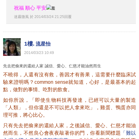
祝福 順心 平安
迷霧微風
於
2014
/
03
/
24
21
:
25
回覆
1樓.
流星怡
2014
/
03
/
23
10
:
49
先去把偷來的還給人家 誠信、愛心、仁慈才能油然而生
不曉得，人還有沒有救，善因才有善果，這需要什麼臨床試
驗來證明嗎？common sense就知道，心好，是最基本的起
點，做對的事情、吃對的飲食。
如你所說，「即使生物科技再發達，已經可以大量的製造
「人類」，但你還是不可以把人拿來吃」，雞蛋、鴨蛋亦同
理可推，將心比心。
只有先去把偷來的還給人家，之後誠信、愛心、仁慈才能油
然而生，不然良心會夜夜敲著你的門，你看新聞標題
「難以