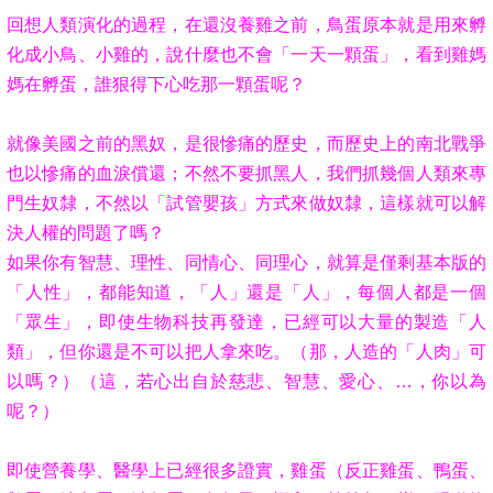
回想人類演化的過程，在還沒養雞之前，鳥蛋原本就是用來孵
化成小鳥、小雞的，說什麼也不會「一天一顆蛋」，看到雞媽
媽在孵蛋，誰狠得下心吃那一顆蛋呢？
就像美國之前的黑奴，是很慘痛的歷史，而歷史上的南北戰爭
也以慘痛的血淚償還；不然不要抓黑人，我們抓幾個人類來專
門生奴隸，不然以「試管嬰孩」方式來做奴隸，這樣就可以解
決人權的問題了嗎？
如果你有智慧、理性、同情心、同理心，就算是僅剩基本版的
「人性」，都能知道，「人」還是「人」，每個人都是一個
「眾生」，即使生物科技再發達，已經可以大量的製造「人
類」，但你還是不可以把人拿來吃。（那，人造的「人肉」可
以嗎？）（這，若心出自於慈悲、智慧、愛心、…，你以為
呢？）
即使營養學、醫學上已經很多證實，雞蛋（反正雞
蛋
、鴨
蛋
、