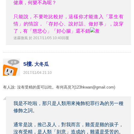
健康，何樂不為呢？
只能說，不要吃比較好，這樣你才能進入「眾生有
情」的情誼，「存好心、說好話、做好事」，說穿
了，有「慈悲心」「好心腸」還不錯
迷霧微風
於
2017
/
11
/
05
10
:
40
回覆
5樓.
大冬瓜
2017
/
11
/
04
21
:
10
有人說: 沒有受精的蛋可以吃。有何高見?(123hkwan@gmail.com)
我是不吃啦，那只是人類用來掩飾犯罪行為的另一種
修飾之詞。
通常是說，推己及人，對我而言，雞蛋是雞的孩子，
沒有受精，是人類「刻意」造成的，雞還是受苦的。