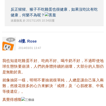
反正猩猩、猴子不吃雞蛋也很健康，如果沒吃比有吃
健康，何樂不為呢？
迷霧微風
於
2017
/
11
/
05
10
:
34
回覆
4樓.
Rose
2014
/
03
/
31
13
:
47
我也知道吃雞蛋不好、吃肉不好、喝牛奶不好，不過即使地
球生態快要崩潰，人們的身體持續的崩壞，大部分的人類仍
是無動於衷。
就像抽菸一樣，明明不要抽就很單純，人總是讓自己落入兩
難，然後花很多的心力來解決「戒煙」及「心肌梗塞、中風
等後遺症」。
真覺得感慨