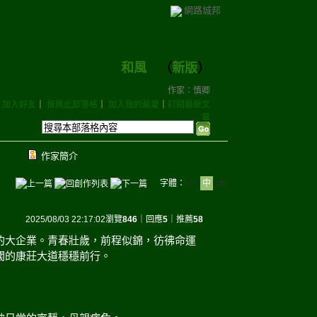
網路城邦
和風
（
新版
）
作家：慎卿
加入好友
｜
推薦此部落格
｜
加入我的最愛
｜
訂閱最新文
章
作家簡介
字體：
小
中
大
2025/08/03 22:17:02
瀏覽
846
｜回應
5
｜推薦
58
的大企業。青春壯歲，前程似錦，彷彿命運
闊的康莊大道穩穩前行。