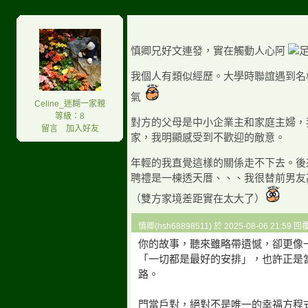
慎卿兄好文連發，實在觸動人心阿
我個人有類似經歷。大學時聯誼遇到名
氣
Celine_迷糊一家親
等級：8
對方的父母是中小企業主和家庭主婦，
留言
｜
加入好友
家，我明顯感受到不歡迎的敵意。
年輕的我直覺這樣的關係走不下去。後
聘禮是一棟透天厝、、、我很替前男友
（雙方家境差距實在太大了）
慎卿(hsh68898511) 於 2025-08-06 21:59 
你的故事，聽來雖略帶遺憾，卻更像
「一切都是最好的安排」，也許正是
路。
門當戶對，絕對不是唯一的幸福方程