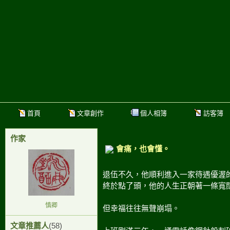
首頁
文章創作
個人相簿
訪客簿
作家
會痛，也會懂。
退伍不久，他順利進入一家待遇優渥
終於點了頭，他的人生正朝著一條寬
慎卿
但幸福往往無聲崩塌。
文章推薦人
(58)