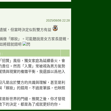
2025/08/06 22:28
遺憾，但當時決定似對雙方有益
稱做「嫁妝」。可能聽說是女方家長提親，
如將錯就錯吧
回覆：
「招贅」風俗，獨女家庭為延續香火，會
的責任。然而「入贅」常被視為男方氣勢
感情與現實的複雜平衡，我還誤以爲他入
但凡是出於雙方的共識與理解，甚至是利
與「嫁妝」的錯用，不過是筆誤，也映照
常是新世界的門縫，推開之後，你才發現
放下的決定，都是為了成就更好的你。