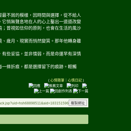
經最不屑的模樣，因時間與選擇，從不給人
。它悄無聲息地在人的心上鑿出一道道改變
鈍；曾視如信仰的原則，也會在生活的風沙
境、歲月、現實而悄然變質。那年他轉身離
，有些妥協，並非懦弱，而是命運早有深情
每一條折痕，都是選擇留下的痕跡。輕觸
(
心情隨筆
｜
心情日記
)
kback.jsp?uid=hsh68898511&aid=183151596