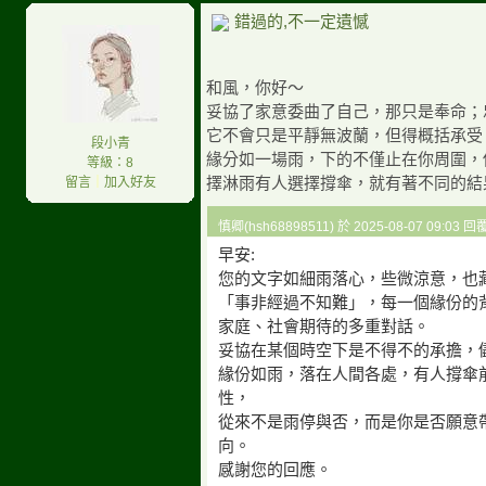
錯過的,不一定遺憾
和風，你好～
妥協了家意委曲了自己，那只是奉命；
它不會只是平靜無波蘭，但得概括承受
段小青
緣分如一場雨，下的不僅止在你周圍，
等級：8
擇淋雨有人選擇撐傘，就有著不同的結
留言
｜
加入好友
慎卿(hsh68898511) 於 2025-08-07 09:03 
早安:
您的文字如細雨落心，些微涼意，也
「事非經過不知難」，每一個緣份的
家庭、社會期待的多重對話。
妥協在某個時空下是不得不的承擔，
緣份如雨，落在人間各處，有人撐傘
性，
從來不是雨停與否，而是你是否願意
向。
感謝您的回應。