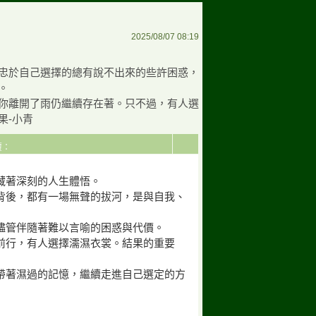
2025/08/07 08:19
忠於自己選擇的總有說不出來的些許困惑，
。
你離開了雨仍繼續存在著。只不過，有人選
果-小青
回覆：
藏著深刻的人生體悟。
背後，都有一場無聲的拔河，是與自我、
儘管伴隨著難以言喻的困惑與代價。
前行，有人選擇濡濕衣裳。結果的重要
帶著濕過的記憶，繼續走進自己選定的方