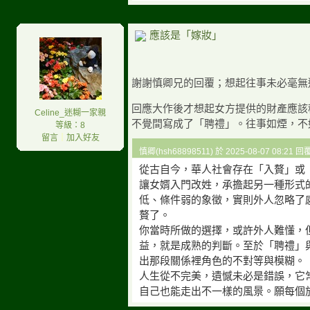
應該是「嫁妝」
謝謝慎卿兄的回覆；想起往事未必毫無
回應大作後才想起女方提供的財產應該
Celine_迷糊一家親
不覺間寫成了「聘禮」。往事如煙，不
等級：8
留言
｜
加入好友
慎卿(hsh68898511) 於 2025-08-07 08:21 
從古自今，華人社會存在「入贅」或
讓女婿入門改姓，承擔起另一種形式
低、條件弱的象徵，實則外人忽略了
贅了。
你當時所做的選擇，或許外人難懂，
益，就是成熟的判斷。至於「聘禮」
出那段關係裡角色的不對等與模糊。
人生從不完美，遺憾未必是錯誤，它
自己也能走出不一樣的風景。願每個