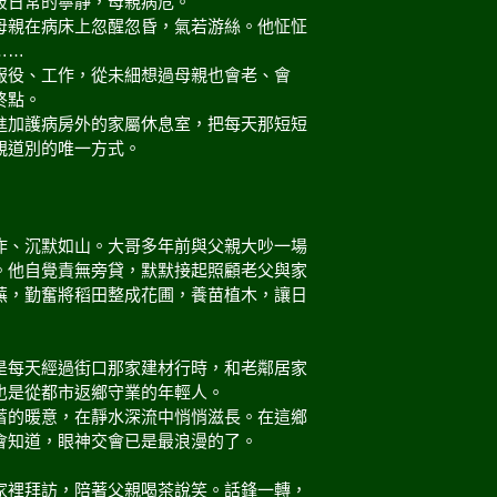
破日常的寧靜，母親病危。
母親在病床上忽醒忽昏，氣若游絲。他怔怔
……
服役、工作，從未細想過母親也會老、會
終點。
進加護病房外的家屬休息室，把每天那短短
親道別的唯一方式。
作、沉默如山。大哥多年前與父親大吵一場
。他自覺責無旁貸，默默接起照顧老父與家
蕪，勤奮將稻田整成花圃，養苗植木，讓日
是每天經過街口那家建材行時，和老鄰居家
也是從都市返鄉守業的年輕人。
蓄的暖意，在靜水深流中悄悄滋長。在這鄉
會知道，眼神交會已是最浪漫的了。
家裡拜訪，陪著父親喝茶說笑。話鋒一轉，