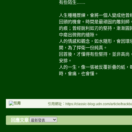
有些陌生……
人生種種歷練，會將一個人變成他曾
回頭的機會。時間是最頑固的雕刻師
的痕；曾經銳利如刃的堅持，漸漸圓
中磨出微微的縫隙。
人的情感和觀念，如水隨形，會因環
開，為了捍衛一份純真。
回首後，才懂得有些堅持，並非高尚
安排。
人的一生，像一張被反覆折疊的紙，
時，會痛，也會懂。
引用網址：https://classic-blog.udn.com/article/trac
回應文章