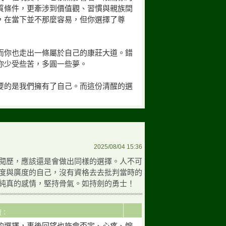
質條件，更牽涉到價值觀、習慣與親族間
，在當下並不那麼容易，但你選擇了尊
而你也走出一條屬於自己的康莊大道。錯
你少受些苦，多圓一些夢。
要的是我們擁有了自己。而這份清醒的選
2025/08/04 15:36
閱歷，應該還是會做出同樣的選擇。人不可
度與廣度的自己，沒有資格去去批判當時的
純真的感情，堅持骨氣。如持劍的勇士！
回覆：
的選擇，事後回望也許會否定、心疼、惋