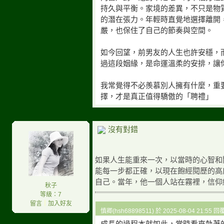
持久與平衡。家境的差異，不只是物
的潛在張力。年輕時直覺地選擇離開
嚴，也保住了自己的節奏與空間。
如今回望，前男友的人生也許安穩，
過這段姻緣，是命運溫柔的安排，讓
我常覺得不必羨慕別人擁有什麼，重
擇，才是真正值得驕傲的「聘禮」
沒有對錯
如果人生能重來一次，以當時的心智和
能每一步都正確，以現在飽經閱歷的高
自己。當年，他一個人站在霧裡，信仰
秋子
等級：7
留言
｜
加入好友
慎卿(hsh68898511) 於 2025-08-04 21:55 
成長的過程本就如此，當時看來執著