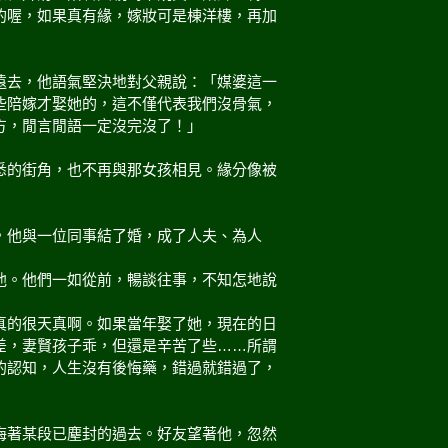
的喔，如果真有緣，嫁妝可是棟洋樓，再加
遠去，他語氣堅決地對父親說：「媒婆這一
些陪嫁才娶她的，這不僅代表我們沒骨氣，
方，閒言閒語一定沒完沒了！」
悉的街角，也不再與那女孩相見。緣分像被
，他與一位同事結了婚，成了人夫、為人
他。他們一如從前，暢談往事，不知怎地說
真的很天真啊。如果當年娶了她，現在的日
差，妻賢孩子乖，但還是辛苦了些……所謂
的認知，人生沒有後悔藥，錯過就錯過了，
悔著某段已塵封的過去。好友望著他，忽然