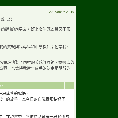
2025/08/06 21:19
校醫科的前男友，班上女生既羨慕又不服
我的雙親則是專科和中學教員；他帶我回
來聽說他娶了同村的美貌護理師，嫁過去的
高興，也覺得我當年放手的決定是明智的
回覆：
一場成熟的醒悟。
當年的放手，為今日的自我實現鋪好了
式，在現實中，它依然影響著一段關係的