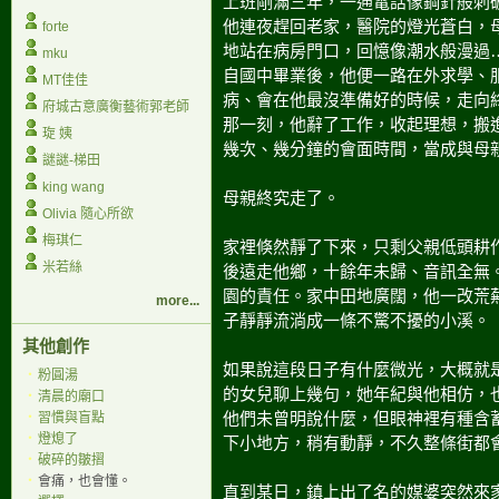
上班剛滿三年，一通電話像鋼針般刺
他連夜趕回老家，醫院的燈光蒼白，
forte
地站在病房門口，回憶像潮水般漫過
mku
自國中畢業後，他便一路在外求學、
MT佳佳
病、會在他最沒準備好的時候，走向
府城古意廣衡藝術郭老師
那一刻，他辭了工作，收起理想，搬
琁 姨
幾次、幾分鐘的會面時間，當成與母
謎謎-梯田
king wang
母親終究走了。
Olivia 隨心所欲
梅琪仁
家裡倏然靜了下來，只剩父親低頭耕
米若絲
後遠走他鄉，十餘年未歸、音訊全無
園的責任。家中田地廣闊，他一改荒
more...
子靜靜流淌成一條不驚不擾的小溪。
其他創作
如果說這段日子有什麼微光，大概就
‧
粉圓湯
的女兒聊上幾句，她年紀與他相仿，
‧
清晨的廟口
他們未曾明說什麼，但眼神裡有種含
‧
習慣與盲點
‧
燈熄了
下小地方，稍有動靜，不久整條街都
‧
破碎的皺摺
‧
會痛，也會懂。
直到某日，鎮上出了名的媒婆突然來