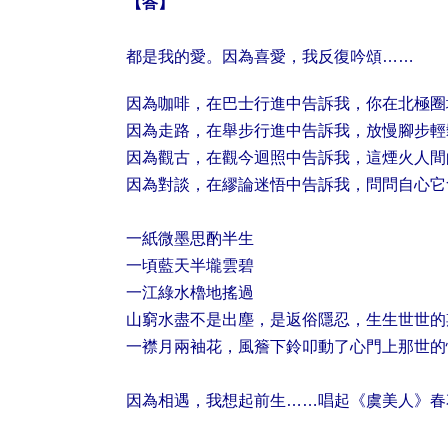
【答】
都是我的愛。因為喜愛，我反復吟頌……
因為咖啡，在巴士行進中告訴我，你在北極圈
因為走路，在舉步行進中告訴我，放慢腳步輕
因為觀古，在觀今迴照中告訴我，這煙火人間
因為對談，在繆論迷悟中告訴我，問問自心它
一紙微墨思酌半生
一頃藍天半壠雲碧
一江綠水櫓地搖過
山窮水盡不是出塵，是返俗隱忍，生生世世的
一襟月兩袖花，風簷下鈴叩動了心門上那世的
因為相遇，我想起前生……唱起《虞美人》春