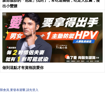
腹部脂肪的「剋星」找到了，常吃這幾物，吃走大肚囊，瘦
出小蠻腰
PR
做到這點才有資格說愛你
限會員,要發表迴響,請先登入