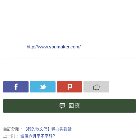
http://www.youmaker.com/
回應
自訂分類：
【我的散文們】獨白與對話
上一則：
這個六月平不平靜?