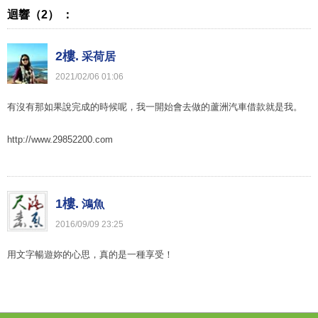
迴響（2） ：
2樓.
采荷居
2021
/
02
/
06
01
:
06
有沒有那如果說完成的時候呢，我一開始會去做的蘆洲汽車借款就是我。
http://www.29852200.com
1樓.
鴻魚
2016
/
09
/
09
23
:
25
用文字暢遊妳的心思，真的是一種享受！