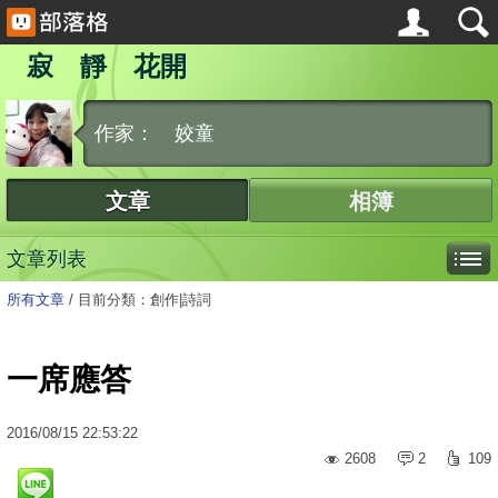
寂 靜 花開
作家： 姣童
文章
相簿
文章列表
所有文章
/
目前分類：創作|詩詞
一席應答
2016
/
08
/
15
22:53:22
2608
2
109