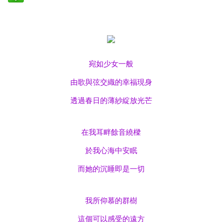
宛如少女一般
由歌與弦交織的幸福現身
透過春日的薄紗綻放光芒
在我耳畔餘音繞樑
於我心海中安眠
而她的沉睡即是一切
我所仰慕的群樹
這個可以感受的遠方