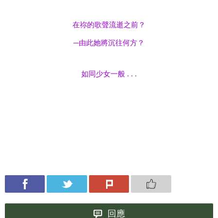
在祢的歌聲流逝之前？
─由此她將沉往何方？
如同少女一般 . . .
回應