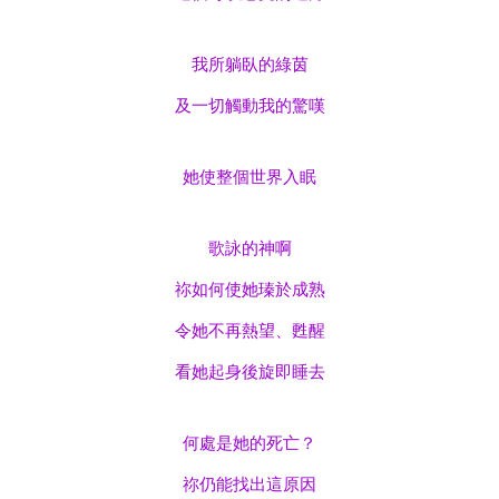
我所躺臥的綠茵
及一切觸動我的驚嘆
她使整個世界入眠
歌詠的神啊
祢如何使她瑧於成熟
令她不再熱望、甦醒
看她起身後旋即睡去
何處是她的死亡？
祢仍能找出這原因