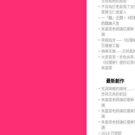
王熙鳳明知故殺
‧
不肯為打老鼠傷了玉瓶
賈寶玉仁者愛人
‧
一「戲」之間 ~《紅
的戲曲人生
‧
朱嘉雯老師講紅樓夢 
講
‧
青緞掐牙 ──《紅樓
花鑲邊工藝
‧
物華天寶 ──王熙鳳
‧
大家富室，衣色尚青 
《紅樓夢》裡的石青
朱嘉雯
最新創作
‧
充滿筆觸的韻味…… 
性與文具的對話
‧
朱嘉雯老師講紅樓夢 
講
‧
朱嘉雯老師講紅樓夢第
講
‧
朱嘉雯老師講紅樓夢第
講
‧
2018 巴黎遊