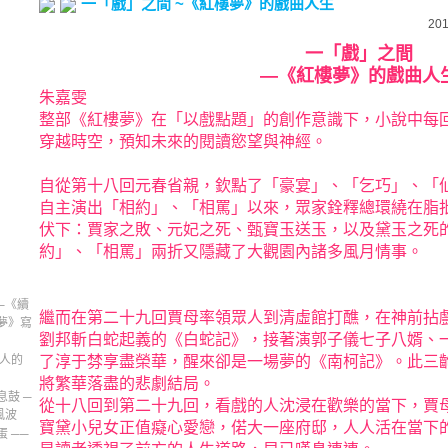
一「戲」之間 ~《紅樓夢》的戲曲人生
201
一「戲」之間
—《紅樓夢》的戲曲人
朱嘉雯
整部《紅樓夢》在「以戲點題」的創作意識下，小說中每
穿越時空，預知未來的閱讀慾望與神經。
自從第十八回元春省親，欽點了「豪宴」、「乞巧」、「
自主演出「相約」、「相罵」以來，眾家銓釋總環繞在脂
伏下：賈家之敗、元妃之死、甄寶玉送玉，以及黛玉之死
約」、「相罵」兩折又隱藏了大觀園內諸多風月情事。
─《續
繼而在第二十九回賈母率領眾人到清虛館打醮，在神前拈
夢》寫
劉邦斬白蛇起義的《白蛇記》，接著演郭子儀七子八婿、
美人的
了淳于棼享盡榮華，醒來卻是一場夢的《南柯記》。此三
將繁華落盡的悲劇結局。
鼓 ─
從十八回到第二十九回，看戲的人沈浸在歡樂的當下，賈
風波
寶黛小兒女正值癡心愛戀，偌大一座府邸，人人活在當下
 ──