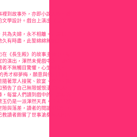
事裡到故事外，亦即小說人物、戲
的文學設計。戲台上演出《長生
，共為夫婦，永不相離。有渝此
地久有時盡，此誓綿綿無絕期。」
也在《長生殿》的故事主軸中，被
官的演出，渾然未覺戲中對自身命
讀者不無觸目驚懼，心生喟嘆。
的秀才柳夢梅，願意與他同生同
是隨著眾人接駕、飲宴、吟詩、觀
和預告了自己無限憾恨淒涼的人生
降，每當人們讀到戲中的杜麗娘訴
黛玉仍是一派渾然天真，尚未理解
空隙與落差，讀者的閱讀和領悟，
已教讀者飽嘗了世事滄桑與人間的