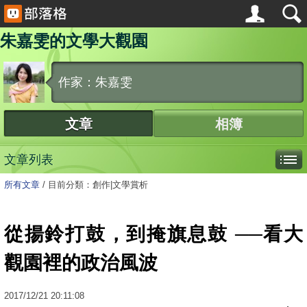
朱嘉雯的文學大觀園
作家：朱嘉雯
文章
相簿
文章列表
所有文章
/
目前分類：創作|文學賞析
從揚鈴打鼓，到掩旗息鼓 ──看大
觀園裡的政治風波
2017
/
12
/
21
20:11:08