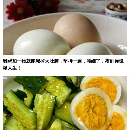
雞蛋加一物就能減掉大肚腩，堅持一週，腰細了，瘦到你懷
疑人生！
PR