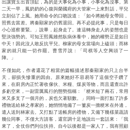
出讓寶玉出首頂缸，為的是大事化為小事，小事化為沒事。第
二天一早，鳳奶奶的心腹與榮國府的大管家一上來對話，平兒
立刻佔了上風。她用命令的口吻說道：「如今將她母女帶回，
照舊去當差。將秦顯家的仍舊退回。再不必提此事，只是每日
小心巡察要緊。」說畢，起身走了。連這轉身走人的姿態也是
堅決強勢的。可知王熙鳳雖然臥病休養中，她的權勢正是如日
中天！因此沒人敢反抗平兒。柳家的母女當場向上磕頭；而林
家的就只能一切作罷。曹雪芹說：「司棋等人空興頭了一
陣。」
不僅如此，作者還花了相當的篇幅描述那秦顯家的只上台半
天，卻損失慘重的因由。原來她好不容易等了這個空子鑽了
來，在廚房內正忙著收傢伙、米糧、煤炭等物，而且還查出許
多虧空來，一副雷厲風行的態勢指稱：「粳米短了兩石，常用
米又多支了一個月的，炭也欠著額數。」同時一面打點了許多
禮物送給林之孝家的，她悄悄地備了一簍炭一擔粳米在外邊，
遣人送到林家去。又打點了送帳房的禮物，又備下幾樣菜蔬請
幾位同事。不僅大方請客，還官調十足地說出一套話來：「我
來了，全仗你們列位扶持。自今以後都是一家人了，我有照顧