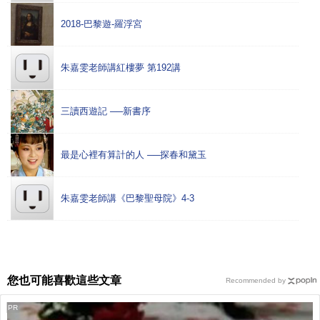
2018-巴黎遊-羅浮宮
朱嘉雯老師講紅樓夢 第192講
三讀西遊記 ──新書序
最是心裡有算計的人 ──探春和黛玉
朱嘉雯老師講《巴黎聖母院》4-3
您也可能喜歡這些文章
Recommended by
PR