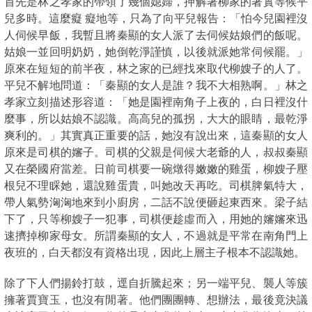
首先是林之孝家的帶領了幾個媳婦，押解著柳家的著實等候平
兒多時。這麼癡 癡地等，只為了向平兒報告：「怕今兒園裡沒
人伺候早飯，我暫且將秦顯的女人派了去伺候姑娘們的飯呢。
姑娘一並回明奶奶，她倒乾淨謹慎，以後就派她常伺候罷。」
原來在短短的前半夜，林之家的已經找來取代柳嫂子的人了。
平兒不解地問道：「秦顯的女人是誰？我不大相熟啊。」林之
孝家立刻描述形容道：「她是園裡南角子上夜的，白日裡沒什
麼事，所以姑娘不認識。高高兒的孤拐，大大的眼睛，最乾淨
爽利的。」其實真正重要的話，她沒有說出來，這秦顯的女人
原來是司棋的嬸子。司棋的父親是伺候大老爺的人，叔叔秦顯
又在榮國府當差。日前司棋要一碗燉得嫩嫩的雞蛋，柳嫂子壓
根兒不理睬她，還說雞蛋貴，叫她改天再吃。司棋脾氣特大，
帶人氣勢洶洶地來到小廚房，二話不說便砸起東西來。梁子結
下了，只等柳嫂子一犯事，司棋便趁虛而入，用她的嬸嬸來迅
速擠掉柳家母女。所謂秦顯的女人，不過就是平常在南角門上
夜班的，白天都沒有資格出現，因此上層主子根本不認識她。
除了下人們揚鈴打鼓，逕自折騰起來；另一端平兒、襲人等簇
擁著賈寶玉，也沒有閒著。他們團團轉、想辦法，最後竟決議