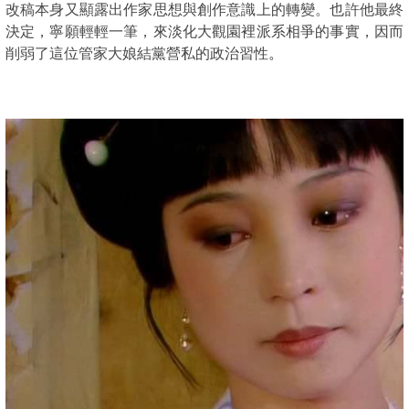
改稿本身又顯露出作家思想與創作意識上的轉變。也許他最終
決定，寧願輕輕一筆，來淡化大觀園裡派系相爭的事實，因而
削弱了這位管家大娘結黨營私的政治習性
。