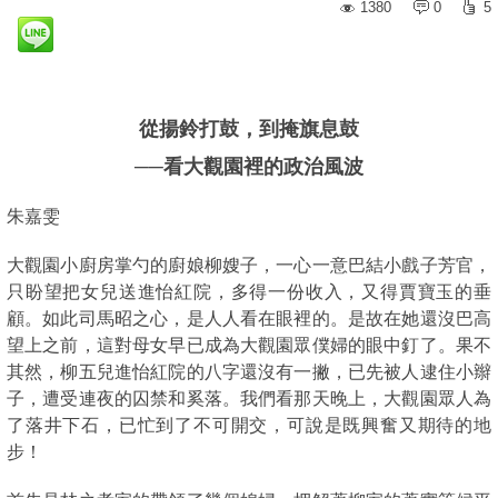
1380
0
5
從揚鈴打鼓，到掩旗息鼓
──看大觀園裡的政治風波
朱嘉雯
大觀園小廚房掌勺的廚娘柳嫂子，一心一意巴結小戲子芳官，
只盼望把女兒送進怡紅院，多得一份收入，又得賈寶玉的垂
顧。如此司馬昭之心，是人人看在眼裡的。是故在她還沒巴高
望上之前，這對母女早已成為大觀園眾僕婦的眼中釘了。果不
其然，柳五兒進怡紅院的八字還沒有一撇，已先被人逮住小辮
子，遭受連夜的囚禁和奚落。我們看那天晚上，大觀園眾人為
了落井下石，已忙到了不可開交，可說是既興奮又期待的地
步！