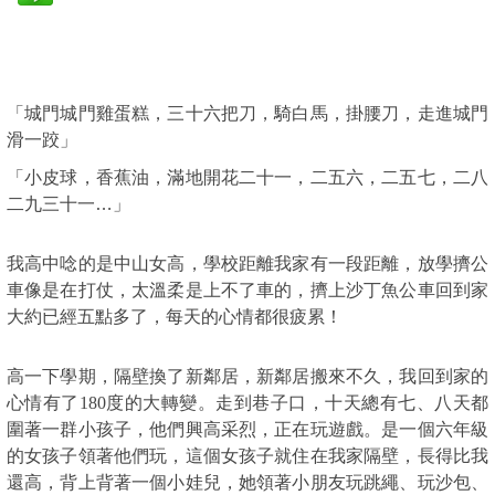
「城門城門雞蛋糕，三十六把刀，騎白馬，掛腰刀，走進城門
滑一跤」
「小皮球，香蕉油，滿地開花二十一，二五六，二五七，二八
二九三十一…」
我高中唸的是中山女高，學校距離我家有一段距離，放學擠公
車像是在打仗，太溫柔是上不了車的，擠上沙丁魚公車回到家
大約已經五點多了，每天的心情都很疲累！
高一下學期，隔壁換了新鄰居，新鄰居搬來不久，我回到家的
心情有了
180
度的大轉變。走到巷子口，十天總有七、八天都
圍著一群小孩子，他們興高采烈，正在玩遊戲。是一個六年級
的女孩子領著他們玩，這個女孩子就住在我家隔壁，長得比我
還高，背上背著一個小娃兒，她領著小朋友玩跳繩、玩沙包、