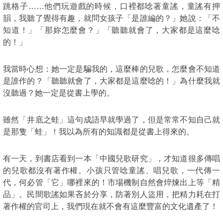
跳格子……他們玩遊戲的時候，口裡都唸著童謠，童謠有押
韻，我聽了覺得有趣，就問女孩子「是誰編的？」她說：「不
知道！」「那妳怎麼會？」「聽聽就會了，大家都是這麼唸
的！」
我當時心想：她一定是騙我的，這麼棒的兒歌，怎麼會不知道
是誰作的？「聽聽就會了，大家都是這麼唸的！」為什麼我就
沒聽過？她一定是從書上學的。
雖然「井底之蛙」這句成語早就學過了，但是常常不知自己就
是那隻「蛙」！我以為所有的知識都是從書上得來的。
有一天，到書店看到一本「中國兒歌研究」，才知道很多傳唱
的兒歌都沒有著作權。小孩只管唸童謠、唱兒歌，一代傳一
代，何必管「它」哪裡來的！市場機制自然會焠煉出上等「精
品」。民間歌謠如果吝於分享，防著別人盜用，把精力耗在打
著作權的官司上，我們現在就不會有這麼豐富的文化遺產了！