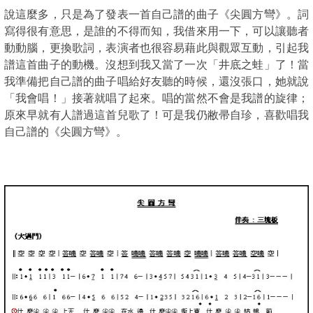
說這麼多，只是為了發表一首自己譜的曲子《尖圓方彎》。詞
寫得很有意思，是誰的不得而知，我借來用一下，可以讓聽者
動動腦，更換歌詞，表演者也很容易藉此與觀眾互動，引起我
譜這首曲子的動機。沒想到我又當了一次「井底之蛙」了！當
我準備把自己譜的曲子唱給好友聽的時候，還沒張口，她就說
「我會唱！」接著就唱了起來。唱的當然不會是我譜的旋律；
原來早就有人譜過這首兒歌了！可是我仍敝帚自珍，喜歡唱我
自己譜的《尖圓方彎》。