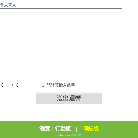
會員登入
+
=
※ 請計算輸入數字
送出迴響
瀏覽：
行動版
|
傳統版
udn.com © 2012