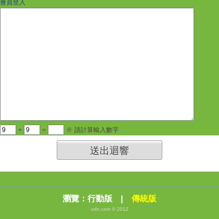
會員登入
+
=
※ 請計算輸入數字
送出迴響
瀏覽：
行動版
|
傳統版
udn.com © 2012