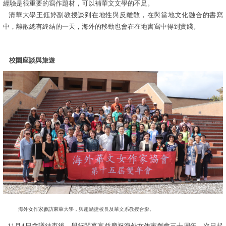
經驗是很重要的寫作題材，可以補華文文學的不足。
清華大學王鈺婷副教授談到在地性與反離散，
在與當地文化融合的書寫
中，離散總有終結的一天，海外的移動也會在在地書寫中得到實踐。
校園座談與旅遊
海外女作家參訪東華大學
，
與
趙涵捷校長及華文系教授合影
。
11月4日會議結束
後，舉行閉幕宴並慶祝海外女作家創會三十周年。次日起