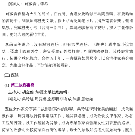
演講人： 施叔青，李昂
施叔青自稱為天生的島民，在台灣、香港及曼哈頓三島間流轉。在曼哈頓
的書房中，閱讀原鄉歷史文獻，牆上貼著泛黃老照片，播放南管音樂，營造
氣氛，完成歷史小說《台灣三部曲》。異鄉經驗拓寬了視野，擴大了創作版
圖，更能宏觀的看待世界。
李昂留美返台，沒有離散經驗，但有跨界經驗。《殺夫》獲中篇小說首
獎，譯成十餘種外文，密集受邀到外國打書，打開國際視野。其後經常旅
行，拓展全球化觀念。寫作五十年，一直挑戰禁忌尺度，以台灣作家身分書
寫。先推出好作品，再討論能否被看到。
(三) 座談
(1)
第二故鄉書寫
主持人: 胡金倫 (聯經出版社總編輯)
與談人: 吳玲瑤 周芬娜 丘彥明 李有成 陳謙 顏敏如
五位女作家分享第二故鄉對寫作的影響。吳玲瑤學到老美的幽默，成為幽
默作家，周芬娜改行從事電腦工作，離開職場後，成為飲食文學作家。矽谷
工程師陳謙，以工作經驗為背景，成為專業作家寫創業女性對夢想的追求。
荷蘭的丘彥明比較荷蘭與台灣的選舉，瑞士的顏敏如從德文開始寫作，關注