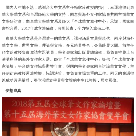
國內人生地不熟，感謝台大中文系主任梅家玲教授的指引，幸運地得到東
華大學華文系
和台灣師範大學的支持，同意與海外女作家協會共同主辦華文
文學研討會，由東華大學華文系及師大「全球華文寫作中心」承辦，國家圖
書館合辦。2017年成立籌備會，各司其責，全力投入籌備工作。
東華大學華文系是台灣唯一的華文系，課程涵蓋古典與現代、兩岸與海外
華文文學，世界文學，理論與實務，多元跨界整合，令我眼界大開。前主任
須文蔚教授負責邀請主題講員，學者專家和出版界總編輯，我負責推薦上台
演講座談的海外女作家人選。師大「全球華文寫作中心」提供「全球華文作
家論壇」平台供女作協舉辦雙年會，與國內學者專家同台討論華文文學，主
任胡衍南教授運籌帷幄，協調決策，並負責會場繁重的工作。兩天的會議得
以成功圓滿舉辦，兩位活躍於學界與文壇的中生代教授，居功厥偉。
夢想成真