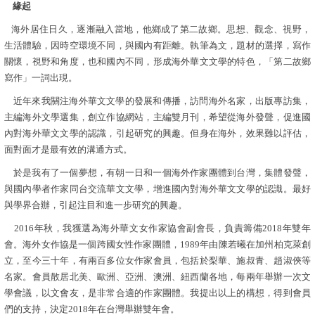
緣起
海外居住日久，逐漸融入當地，他鄉成了第二故鄉。思想、觀念、視野，
生活體驗，因時空環境不同，與國內有距離。執筆為文，題材的選擇，寫作
關懷，視野和角度，也和國內不同，形成海外華文文學的特色，「第二故鄉
寫作」一詞出現。
近年來我關注海外華文文學的發展和傳播，訪問海外名家，出版專訪集，
主編海外文學選集，創立作協網站，主編雙月刊，希望從海外發聲，促進國
內對海外華文文學的認識，引起研究的興趣。但身在海外，效果難以評估，
面對面才是最有效的溝通方式。
於是我有了一個夢想，有朝一日和一個海外作家團體到台灣，集體發聲，
與國內學者作家同台交流華文文學，增進國內對海外華文文學的認識。最好
與學界合辦，引起注目和進一步研究的興趣。
2016年秋，我獲選為海外華文女作家協會副會長，負責籌備2018年雙年
會。海外女作協是一個跨國女性作家團體，1989年由陳若曦在加州柏克萊創
立，至今三十年，有兩百多位女作家會員，包括於梨華、施叔青、趙淑俠等
名家。會員散居北美、歐洲、亞洲、澳洲、紐西蘭各地，每兩年舉辦一次文
學會議，以文會友，是非常合適的作家團體。我提出以上的構想，得到會員
們的支持，決定2018年在台灣舉辦雙年會。