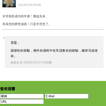
2019
/
11
/
30
05
:
06
非常精彩成功的年會！獲益良多。
恭喜您的夢想成真！只是辛苦您了。
雲霞，
謝謝你的鼓勵，兩年的過程中也常請教你的經驗，總算完成使
命。
姚嘉為
於
2020
/
01
/
02
07
:
40
回覆
發表迴響