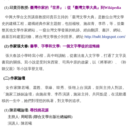
(1) 邱貴芬教授:
臺灣作家的『世界』：從『臺灣文學大典』到Wikipedia
中興大學台文所講座教授邱貴芬主持的「臺灣文學大典」是數位台灣文學
史的建構工程，建構經典作家主題館，包括楊牧
、施叔青
、李昂，等，
並彙
整其他文學作家網站，一窺台灣文學發展的軌跡。經由翻譯、書評、網站、
維基百科建置詞條，將台灣文學推介到世界。網址:
http://twlit.blogspot.com/
(2) 作家張大春:
書學、字學和文學: 一個文字學徒的追悔錄
張大春談小學時寫小楷，高中時讀帖，從書法進入文字學，打通了文字及
書寫的關係。寫小說是受到朱西甯、司馬中原的啟蒙，以《將軍碑》、《聆
聽父親》等小說享譽文壇。
(二) 作家論壇
女作家陳若曦、叢甦、章緣、韓秀、張翎上台演講，並與主持人對談。
「施家三姊妹論壇」由施叔青、李昂演講，施淑主持。共同點是，在流動遷
移的一生中，她們對理想的執著，對文學的追求。
(1) 陳若曦論壇:
尋找桃花源
主持人: 周昭翡 (聯合文學出版社總編輯)
演講人: 陳若曦