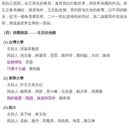
寫自己想寫，自己
所在
的東西，進而寫出
打動世界，與世界相通的作品。
朱
立立會長總結，移居海外，立足點改變，受到當地文化的衝擊，以不同的眼
光，從另一個角度看世界。二十一世紀是移民的世紀，第二故鄉寫作
前途光
明
，將成為世界文學的一部份。
（四）校園座談 —— 生活在他鄉
(1) 台灣大學
主持人: 洪淑苓教授
與談人: 池元蓮，林麗雪，雲霞，羅伊菲，龔則韞，大邱，施瑋
近校情怯
雲霞
巧遇十七歲
龔則韞
(2) 東華大學
主持人: 許又方系主任
與談人: 楊翠屏，周密，景小佩，任安蓀，顧月華，周典樂
我的最愛：閱讀、旅遊與寫作
楊翠屏
(3) 師大
主持人: 黃子純，林玉玫
與談人: 孟絲，蓬丹，郭鳳西，張燕風，海雲，陳玉琳