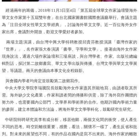
經過兩年的籌備，2018年11月3日至4日「第五屆全球華文作家論壇暨海外
華文女作家第十五屆雙年會」在台北國家圖書館國際會議廳舉行。會議主題
為「注目全球女性華文文學經典」，討論海外華文文學。近一百位海外女作
家出席，會議對外開放，歡迎文學愛好者參加。
兩場主題演講，由台灣中興大學特聘教授邱貴芬教授演講「臺灣作家的
『世界』」，名作家張大春演講「書學、字學和文學」。接著由海外女作家
現身說法，通過六場作家論壇和三場座談，與台灣學者、作家、出版社總編
輯對話，探討第二故鄉書寫、華文文學出版與傳播、台灣文學與華文文學展
望，等議題。
兩天的會議由本事文化全程錄影。
與會國內學者均肯定並鼓勵第二故鄉寫作。
中央大學文學院李瑞騰院長鼓勵海外女作家盡其所能地寫，由讀者取其所
需。海外缺少文化產業，作家和讀者間的傳播和供需，除了海外寫作團體的
努力外，也需要國內公部門，文學界和學術界的合作。
他
期許國內學術力量
的參與，建立本體論和方法論
，將海外華文文學學科化，
鼓勵
研究生研究
。
中研院特聘研究員李有成分析，移居他鄉，兩個文化間的衝突，使人產生
不同的思考。時空距離很重要，感覺，看法，關懷不一樣了，產生反省和批
判。對未來的展望也不同，有的作品在國內是寫不出來的。海外作家的離散