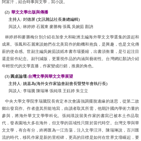
阿富汗，結合時事與文學，寫小說。
(2)
華文文學出版與傳播
主持人: 封德屏 (文訊雜誌社長兼總編輯)
與談人: 林婷婷 石麗東 麥勝梅 張鳳 吳婉茹 顏訥
林婷婷和麥勝梅分別介紹在加拿大和歐洲主編海外華文文學選集的源起和
成果。張鳳和石麗東談她們在北美寫作的動機和抱負，是興趣，也是文化傳
薪的使命感。世副主編吳婉茹談紙本書市場萎縮，出書須衡量，是引起注目
還是留作紀念。副刊減版，更重視作品的內涵與藝術性。台灣網紅顏訥介紹
年輕世代的文學直播，作家變成行銷，推廣的角色。
(3) 圓桌論壇:
台灣文學與華文文學展望
主持人: 姚嘉為(海外女作家協會副會長暨雙年會執行長)
與談人: 李瑞騰 陳瑞琳 張純瑛 王鈺婷 朱立立
中央大學文學院李瑞騰院長肯定本次會議強調擺脫邊緣的迷思，從第二故
鄉出發寫作。作者盡其所能地寫，由讀者取其所需，他期許國內學術力量的
參與，
將海外華文文學學科化
。張純瑛說
留美作家的書寫已被本土作品取
代，發表園地大多在海外，但
文學的區域性只限於當代時空。台灣文學與華
文文學，有合有分，終將匯為一江浩蕩，注入文學汪洋。
陳瑞琳說，百川匯
流的時代，移民作家是新的里程碑，更高的目標是如何在世界文壇崛起，要