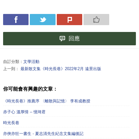
回應
自訂分類：
文學活動
上一則：
最新散文集《時光長巷》2022年2月 遠景出版
你可能會有興趣的文章：
《時光長巷》推薦序 〈離散與記憶〉 李有成教授
赤子心 溫厚情 -- 憶琦君
時光長巷
亦俠亦狂一書生 - 夏志清先生紀念文集編後記