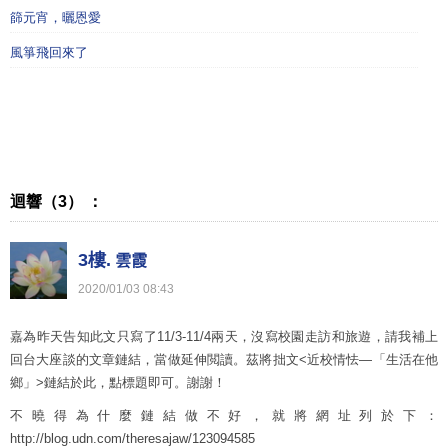
篩元宵，曬恩愛
風箏飛回來了
迴響（3） ：
3樓.
雲霞
2020
/
01
/
03
08
:
43
嘉為昨天告知此文只寫了11/3-11/4兩天，沒寫校園走訪和旅遊，請我補上
回台大座談的文章鏈結，當做延伸閲讀。茲將拙文<近校情怯—「生活在他
鄉」>鏈結於此，點標題即可。謝謝！
不曉得為什麼鏈結做不好，就將網址列於下：
http://blog.udn.com/theresajaw/123094585