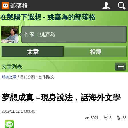
在艷陽下遐想 - 姚嘉為的部落格
作家：姚嘉為
文章
相簿
文章列表
所有文章
/
目前分類：創作|散文
夢想成真 –現身說法，話海外文學
2019
/
11
/
12
14:03:43
3021
3
38