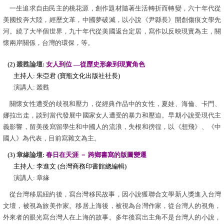
一生追求自由民主的桃花源，創作題材隨著生活轉折而轉變，六十年代從
美國投奔大陸，經歷文革，中國夢破滅，以小說《尹縣長》開創傷痕文學先
河。繞了大半個世界，九十年代從美國返台定居，寫作以反映現實為主，關
懷兩岸關係，台灣的環保，等。
(2) 叢甦論壇:
女人到位 —從歷史形象到現實角色
主持人: 朱亞君 (寶瓶文化出版社社長)
演講人: 叢甦
關懷女性遭受的歧視和壓力，從經典作品中的女性，夏娃、海倫、卡門、
娜拉出走，談到當代發展中國家女人遭受的暴力和壓迫。早期小說受現代主
義影響，留美後寫留學生和中國人的流浪，失根和徬徨，以《想飛》、《中
國人》為代表，目前寫雜文為主。
(3) 章緣論壇:
春日在天涯 － 跨鄉書寫的版圖變遷
主持人: 李進文 (台灣商務印書館總編輯)
演講人: 章緣
從台灣移居紐約後，寫台灣移民故事，因小說獲聯合文學新人獎進入台灣
文壇，被視為旅美作家。移居上海後，被視為台灣作家，從台灣人的視角，
外來者的眼光寫台灣人在上海的故事。多年後寫出主角不是台灣人的小說，