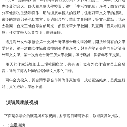
先後參訪台大、師大和東華大學校園，舉行「生活在他鄉」座談，由女作家
分享他鄉的生活和寫作，期能擴展年輕人的視野，促進對華文文學的認識。
會後的旅遊部分包括故宮，胡適紀念館，華山文創園區，等文化景點，花蓮
太魯閣，台東三仙台等自然風光，參觀東華大學校園，到宜蘭「百果樹紅磚
屋」拜訪文學大師黃春明，盡興而歸。
這是海外女作家協會第一次與台灣學界合辦文學論壇，開放給所有的文學
愛好者。第一次由女作協會員擔綱演講和座談，與台灣學者專家同台討論海
外華文文學。第一次走進台灣三所大學校園，舉行座談，與青年學子交流。
兩天的作家論壇加上三場校園座談，共有四十位海外女作協會員上台發
言，達到了海內外同台討論華文文學的目標。
兩年全力投入，與台灣學界合作籌備作家論壇，成功
圓滿
結束，是此生難
能可貴的經驗，感恩不盡。
演講與座談視頻
下面是各場次的演講與座談視頻，點擊題目即可收看，歡迎觀賞並指教。
(一) 主題演講