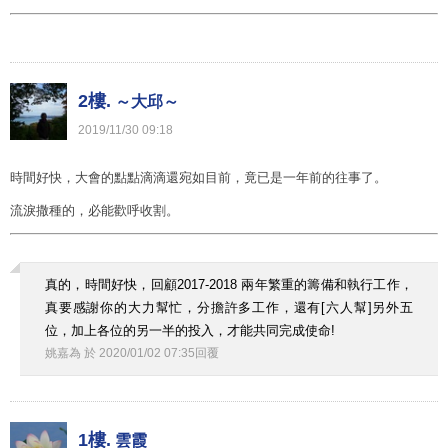
2樓.
～大邱～
2019
/
11
/
30
09
:
18
時間好快，大會的點點滴滴還宛如目前，竟已是一年前的往事了。
流淚撒種的，必能歡呼收割。
真的，時間好快，回顧2017-2018 兩年繁重的籌備和執行工作，
真要感謝你的大力幫忙，分擔許多工作，還有[六人幫]另外五
位，加上各位的另一半的投入，才能共同完成使命!
姚嘉為
於
2020
/
01
/
02
07
:
35
回覆
1樓.
雲霞