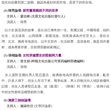
從此自由書寫第二故鄉。她認為最好的寫作地，是當下的所在地。
(4) 韓秀論壇:
探究書寫截然不同的世界
主持人： 廖志峰 (允晨文化出版社發行人)
演講人： 韓秀
以小女孩流浪的故事，道出自己傳奇的一生。美國父親，中國母親，紐約
出生，北京成長，山西插隊，新疆流放。回美後成為外交官夫人，曾在台
灣、北京、雅典等地居住。以中文寫作，生活經歷，流浪過程，都是寫作素
材，成為專業作家，目前撰寫藝術家傳記。
(5) 張翎論壇:
女性穿越歷史的堅韌與力量
主持人： 曾文娟 (時報文化出版公司第四編輯部總編輯)
演講人： 張翎
女人面對災難比男人堅忍靈活，能勇敢地為所愛的人低賤地活著。亂世
中，許多人倒下，但女人存活下來。戰爭結束，男人仍無法向人傾訴創傷性
記憶，但女人憑著堅忍走過。從《餘震》，《陣痛》到《勞燕》，張翎小說
中的女性都有這種堅韌與力量。
(6)
施家三姊妹論壇
主持人： 施淑
教授
(文學評論家)