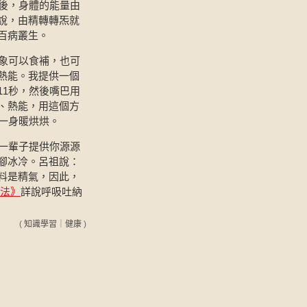
後，身體的能量由
說，由精轉轉炁就
百病叢生。
象可以食補，也可
熱能。我提供一個
11秒，然後嘴巴用
、熱能，用這個方
一身暖烘烘。
一輩子提供你源源
腳冰冷。呂祖說：
料是精氣，因此，
法》
詳說呼吸吐納
(
知識學習
｜
健康
)