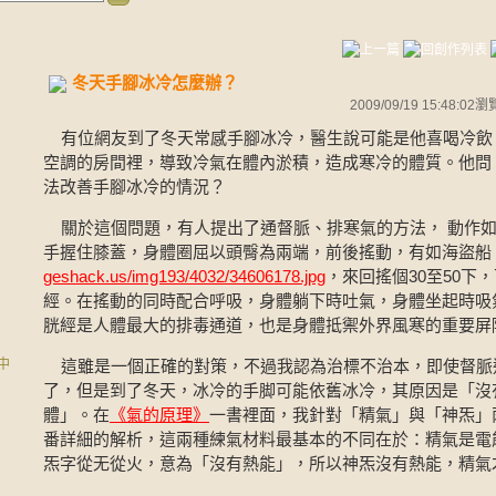
冬天手腳冰冷怎麼辦？
2009/09/19 15:48:02
瀏
有位網友到了冬天常感手腳冰冷，醫生說可能是他喜喝冷飲
空調的房間裡，導致冷氣在體內淤積，造成寒冷的體質。他問
法改善手腳冰冷的情況？
關於這個問題，有人提出了通督脈、排寒氣的方法， 動作如
手握住膝蓋，身體圈屈以頭臀為兩端，前後搖動，有如海盜船
geshack.us/img193/4032/34606178.jpg
，
來回搖個30至50下
經。在搖動的同時配合呼吸，身體躺下時吐氣，身體坐起時吸
胱經是人體最大的排毒通道，也是身體抵禦外界風寒的重要屏
碌中
這雖是一個正確的對策，不過我認為治標不治本，即使督脈
了，但是到了冬天，冰冷的手脚可能依舊冰冷，其原因是「沒
體」。在
《氣的原理》
一書裡面，我針對「精氣」與「神炁」
番詳細的解析，這兩種練氣材料最基本的不同在於：精氣是電
炁字從无從火，意為「沒有熱能」，所以神炁沒有熱能，精氣