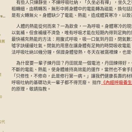
有些人只練靜坐，不練呼吸吐納，「久坐必有禪」，坐久之
粗轉細，由精轉炁，無形中將身體中的電能轉為磁能，換句話
是有火轉無火。身體缺少了電能、熱能，造成體質寒冷，以致
e...
人體的熱能從何而來？一為飲食，一為呼吸。身體寒冷的現
以氣補。但食補緩不濟急，唯有呼吸才能在短期內得到足夠的
？
最快補充熱能的方法：用腹式呼吸，吸一口氣到丹田，閉氣數
推薦
噓字訣緩緩吐氣。閉氣的用意在讓身體有足夠的時間吸收電能
法呼吸吐納10幾分鐘，保證身體發熱，冬天在被窩裡練，也是
為什麼要一輩子練丹田？丹田就是一個電池，丹田練得好，
不斷的電能、熱能，使身體維持高效能的運作，當然也不會手
麼
「只修性，不修命，此是修行第一病。」讓我們健康長壽的材
呼吸吐納的基礎功夫一輩子都不得荒廢。
拙作
《內經呼吸養生
的原理，敬請指教。
0
古代