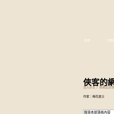
首頁
文章
俠客的
加入好友
｜
推薦此部
作家：梅花居士