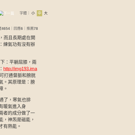
字體：
小
中
大
覽
4654
｜回應
6
｜推薦
78
，而且長期處在開
：練氣功有沒有辦
下：平躺屈膝，兩
：
http://img193.ima
，可打通督脈和膀胱
氣。其原理是：膀
障。
通了，寒氣也排
有暖氣進入身
兩者的成分做了一
能，神炁是磁能，
才有熱能。