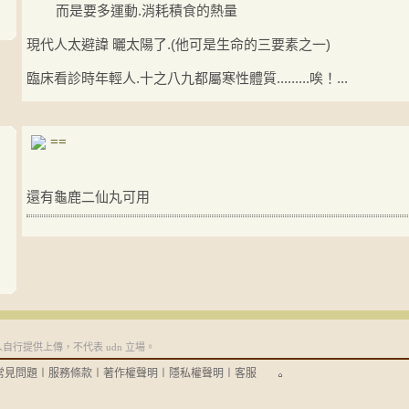
而是要多運動.消耗積食的熱量
現代人太避諱 曬太陽了.(他可是生命的三要素之一)
臨床看診時年輕人.十之八九都屬寒性體質.........唉！...
==
還有龜鹿二仙丸可用
行提供上傳，不代表 udn 立場。
常見問題
︱
服務條款
︱
著作權聲明
︱
隱私權聲明
︱
客服