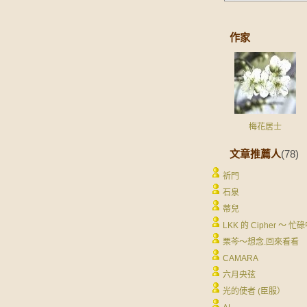
作家
梅花居士
文章推薦人
(78)
祈門
石泉
蒂兒
LKK 的 Cipher ～ 忙
栗芩～想念.回來看看
CAMARA
六月央弦
光的使者 (臣服）