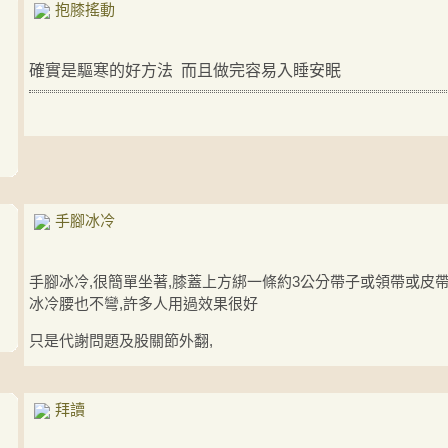
抱膝搖動
確實是驅寒的好方法 而且做完容易入睡安眠
手腳冰冷
手腳冰冷,很簡單坐著,膝蓋上方綁一條約3公分帶子或領帶或皮帶,
冰冷腰也不彎,許多人用過效果很好
只是代謝問題及股關節外翻,
拜讀