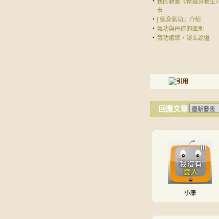
‧
我的新書《修道與養生
市
‧
[ 健身氣功」介紹
‧
氣功與丹道的區別
‧
氣功網聚，談玄論道
回應文章
小康