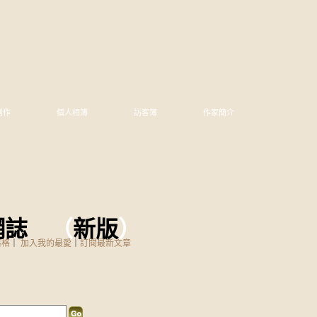
創作
個人相簿
訪客簿
作家簡介
網誌
（
新版
）
落格
｜
加入我的最愛
｜
訂閱最新文章