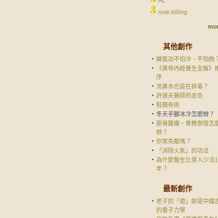
AL
rose billing
mor
其他創作
‧
練氣功不怕冷、不怕熱
‧
《黃帝內經養生全解》
序
‧
流鼻水也是在排毒？
‧
許達夫醫師的忠告
‧
駐顏有術
‧
冬天手腳冰冷怎麼辦？
‧
筋骨酸痛、脊椎側彎怎
辦？
‧
你常失眠嗎？
‧
「消除火氣」的功法
‧
為什麼醫生比常人少活1
年？
最新創作
‧
老子的「道」即是中國
的量子力學