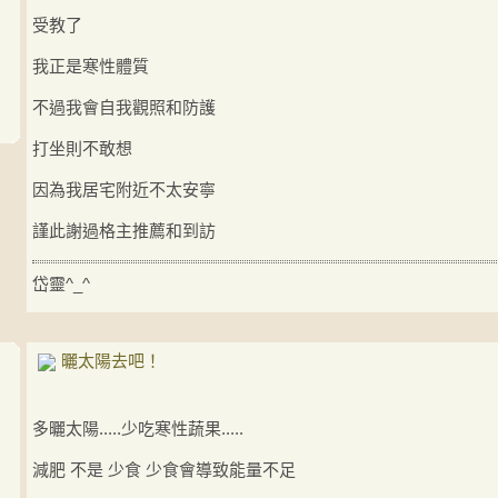
受教了
我正是寒性體質
不過我會自我觀照和防護
打坐則不敢想
因為我居宅附近不太安寧
謹此謝過格主推薦和到訪
岱靈^_^
曬太陽去吧！
多曬太陽.....少吃寒性蔬果.....
減肥 不是 少食 少食會導致能量不足