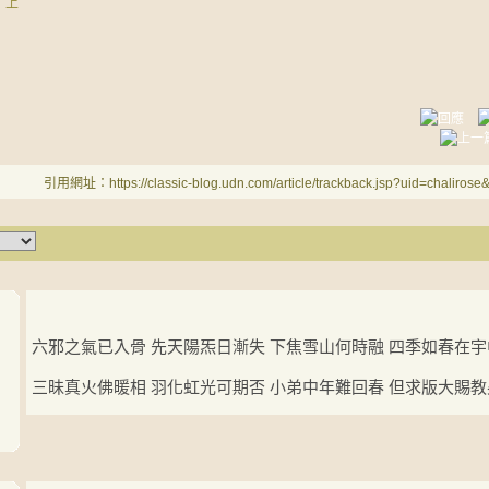
》上
引用網址：https://classic-blog.udn.com/article/trackback.jsp?uid=chaliros
六邪之氣已入骨 先天陽炁日漸失 下焦雪山何時融 四季如春在宇
三昧真火佛暖相 羽化虹光可期否 小弟中年難回春 但求版大賜教