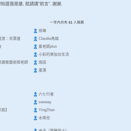
道我是誰, 就請讀"前言". 謝謝.
一年內共有
41
人推薦
徐琳
陸游：衣貫道
Claudia馬姐
有
夏老師plus
小彩的美加台生活
意廣衡藝術郭老師
雨田
墨濡
六七行者
seeway
珍辰】
YingZhao
水珠兒
中子（東籬居士）