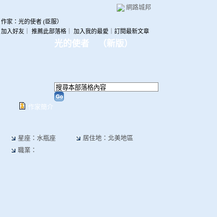
網路城邦
作家：光的使者 (臣服）
加入好友
｜
推薦此部落格
｜
加入我的最愛
｜
訂閱最新文章
光的使者
（
新版
）
作家簡介
星座：水瓶座
居住地：北美地區
職業：