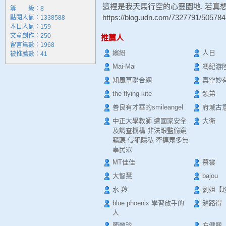
這裡是我天馬行空的心靈園地. 若真想知
等 級：8
https://blog.udn.com/7327791/505784
點閱人氣：1338588
本日人氣：159
文章創作：250
推薦人
留言篇數：1968
繽紛
人日
被推薦數：
41
Mai-Mai
馮紀游
知風草聯合網
真空妙
the flying kite
領弟
善良有才華的smileangel
府城古
中正大學教師 遭國家安全
大衛
及調查機構 非法跟監偷窺
竊聽 侵犯隱私 牽連眾多無
辜民眾
MT佳佳
慕雲
大智慧
bajou
水 羚
劉姐【
blue phoenix 學習放手的
趙路得
人
陳瑩珍
方健興