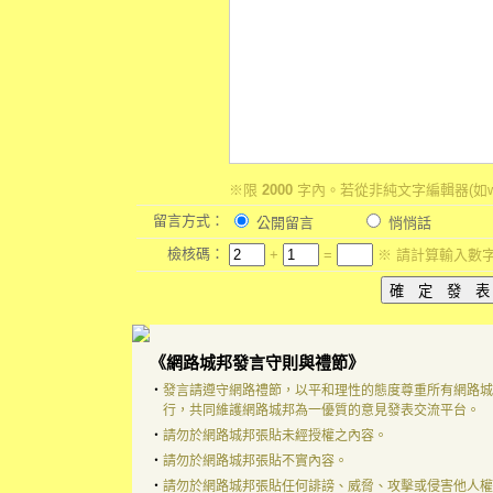
※限
2000
字內。若從非純文字編輯器(如w
留言方式：
公開留言
悄悄話
檢核碼：
+
=
※ 請計算輸入數
《網路城邦發言守則與禮節》
‧
發言請遵守網路禮節，以平和理性的態度尊重所有網路城
行，共同維護網路城邦為一優質的意見發表交流平台。
‧
請勿於網路城邦張貼未經授權之內容。
‧
請勿於網路城邦張貼不實內容。
‧
請勿於網路城邦張貼任何誹謗、威脅、攻擊或侵害他人權