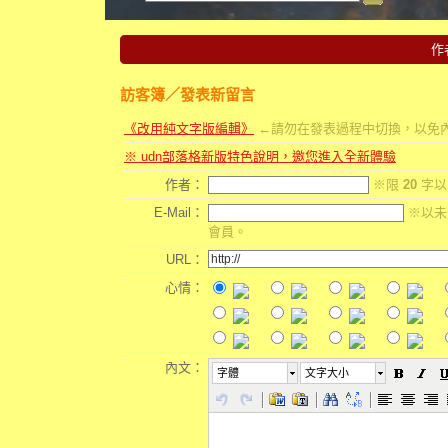
作
訪客簿
／發表新留言
《改用純文字版編輯》
←請勿在發表過程中切換，以免
※ udn部落格新版特色說明，邀您進入全新體驗
作者：
※限
20
字以
E-Mail：
※以未
會員。
URL：
心情：
內文：
字體
文字大小