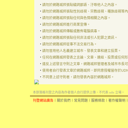
‧
請勿於網路城邦張貼穢詞鄙語、汙辱他人之內容。
‧
請勿於網路城邦張貼性別歧視、宗教歧視、種族歧視等內
‧
請勿於網路城邦張貼任何與色情相關之內容。
‧
請勿於網路城邦進行商業宣傳。
‧
請勿於網路城邦傳輸或散佈電腦病毒。
‧
請勿於網路城邦張貼任何非法或引人犯罪之資訊。
‧
請勿於網路城邦從事不法交易行為。
‧
請勿冒用他人名義建立城市、發表文章和建立投票。
‧
任何在網路城邦發表之言論、文章、連結、投票或任何形
‧
違反上述發言守則之文章，網路城邦管理者及城市市長可
‧
使用者自行發表文章於網路城邦，即同意授權留存於UD
‧
不同意上述守則者，請勿發表內容於網路城邦。
本部落格刊登之內容為作者個人自行提供上傳，不代表 udn 立場。
刊登網站廣告
︱
關於我們
︱
常見問題
︱
服務條款
︱
著作權聲明