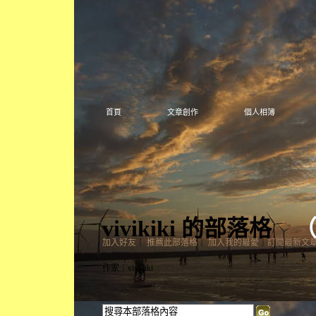
首頁
文章創作
個人相簿
vivikiki 的部落格
加入好友
｜
推薦此部落格
｜
加入我的最愛
｜
訂閱最新文
作家：vivikiki