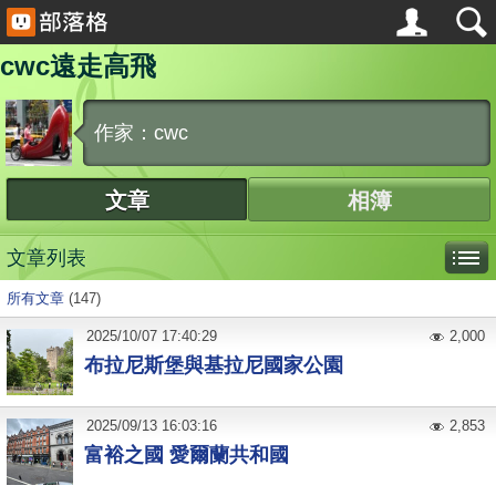
cwc遠走高飛
作家：cwc
文章
相簿
文章列表
所有文章
(147)
2025
/
10
/
07
17:40:29
2,000
布拉尼斯堡與基拉尼國家公園
2025
/
09
/
13
16:03:16
2,853
富裕之國 愛爾蘭共和國