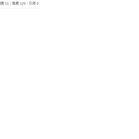
3｜回應 11｜推薦 129｜引用 0