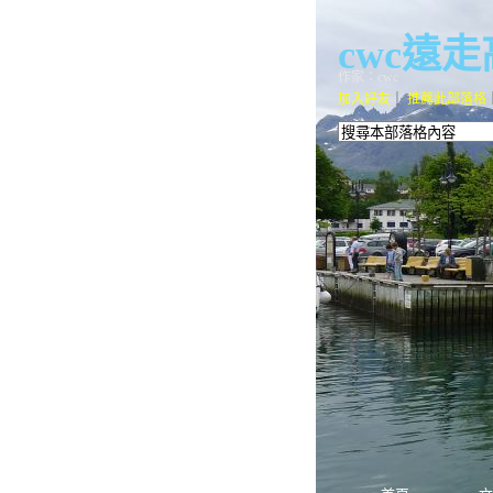
cwc遠
作家：cwc
加入好友
｜
推薦此部落格