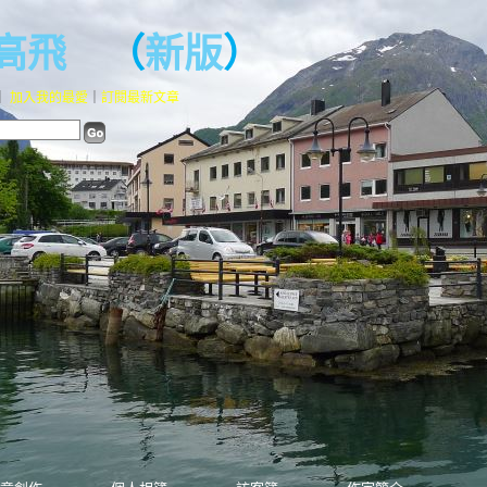
走高飛
（
新版
）
｜
加入我的最愛
｜
訂閱最新文章