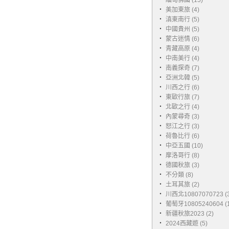
‧
緬甸佛國 (15)
‧
美加東旅 (4)
‧
滇東南行 (5)
‧
中國貴州 (5)
‧
蒙古迷情 (6)
‧
青藏高原 (4)
‧
中南美行 (4)
‧
南義探奇 (7)
‧
亞洲北韓 (5)
‧
川西之行 (6)
‧
東歐行旅 (7)
‧
北歐之行 (4)
‧
內蒙尋奇 (3)
‧
怒江之行 (3)
‧
荷魯比行 (6)
‧
中亞五國 (10)
‧
摩洛哥行 (8)
‧
德國秋旅 (3)
‧
不分類 (8)
‧
土耳其旅 (2)
‧
川西北10807070723 (3
‧
葡萄牙10805240604 (1
‧
新疆秋旅2023 (2)
‧
2024西藏遊 (5)