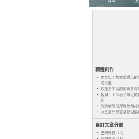
首頁
文
精選創作
‧
馬泰拉！故意被遺忘的
洞穴屋
‧
蘇蓮多半島的阿瑪菲海
‧
藍洞！上帝忘了帶走的
彩
‧
額濟納旗孤煙燃燒胡楊
‧
冰島意外聚寶盆藍湖溫
自訂文章分類
‧
巴爾幹行 (17)