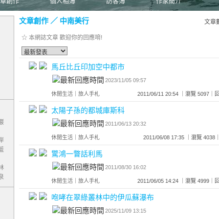
章創作
個人相簿
訪客簿
作家簡介
文章創作
／
中南美行
文章
☆ 本網誌文章 歡迎你的回應唷!
馬丘比丘印加空中都市
2023/11/05 09:57
休閒生活
｜
旅人手札
2011/06/11 20:54 ｜瀏覽 509
太陽子孫的都城庫斯科
巖
2011/06/13 20:32
休閒生活
｜
旅人手札
2011/06/08 17:35 ｜瀏覽 4
岸
藍
驚鴻一瞥話利馬
2011/08/30 16:02
林
泉
休閒生活
｜
旅人手札
2011/06/05 14:24 ｜瀏覽 499
咆哮在翠綠叢林中的伊瓜蘇瀑布
2025/11/09 13:15