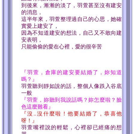
到後來，漸漸的淡了，羽萱甚至沒有建安
的消息，
這半年來，羽萱整理過自己的心思，她確
實愛上建安了，
因為不知道建安的想法，自己又不敢向建
安表明，
只能偷偷的愛在心裡，愛的很辛苦
『羽萱，倉庫的建安要結婚了，妳知道
嗎？』
羽萱聽到靜如說的話，整個人像跌入谷底
一般
『羽萱，妳聽到我說話嗎？妳怎麼啦？臉
色這麼難看』
『沒..沒什麼啦！他要結婚了，恭喜他
呀！』
羽萱嘴裡說的輕鬆，心裡卻已經痛的想