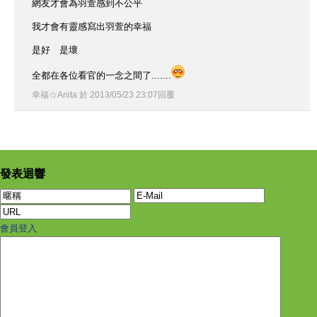
網友才會為羽萱感到不公平
我才會有靈感寫出羽萱的幸福
是好 是壞
全都在各位看官的一念之間了.......
幸福☆Anita
於
2013
/
05
/
23
23
:
07
回覆
發表迴響
會員登入