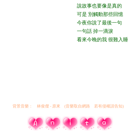
說故事也要像是真的
可是 別觸動那些回憶
今夜你說了最後一句
一句話 掉一滴淚
看來今晚的我 很難入睡
背景音樂： 林俊傑 - 原來 (音樂取自網路 若有侵權請告知)