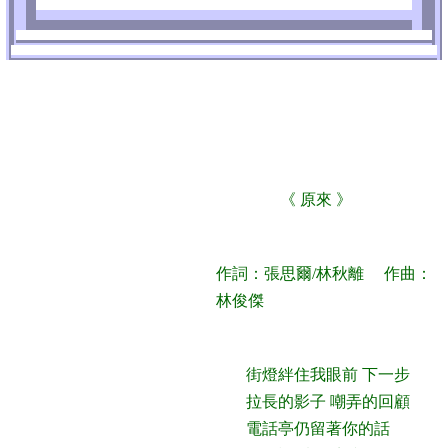
《 原來 》
作詞：張思爾/林秋離 作曲：
林俊傑
街燈絆住我眼前 下一步
拉長的影子 嘲弄的回顧
電話亭仍留著你的話