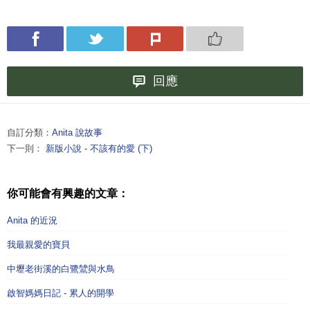
回應
自訂分類：
Anita 說故事
下一則：
新版小說 - 不該有的愛 (下)
你可能會有興趣的文章：
Anita 的近況
我最親愛的寶貝
中壢老街溪的白鷺鷥與水鳥
啟智媽媽日記 - 累人的開學