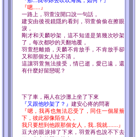
『那...我帶妳去吹吹海風，如何？』
『嗯.....』
一路上，羽萱沒開口說一句話，
建安由後視鏡隱約看到，羽萱偷偷在擦眼
淚，
剛才和天麟吵架，這不知道是第幾次吵架
了，每次都吵的天翻地覆，
羽萱想離婚，天麟不肯放手，不肯放手卻
又和那個女人扯不清，
這讓羽萱無法接受，情已逝，愛已遠，還
有什麼好留戀呢？
下了車，兩人在沙灘上坐了下來
『又跟他吵架了？』
建安心疼的問著
『嗯，我再也無法忍受了，同住一個屋簷
下，彼此卻像陌生人，
我只要想到他跟那個女人，我..我就.......』
豆大的眼淚掉了下來，羽萱再也說不下去