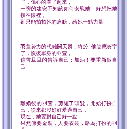
了，傷心的哭了起來，
一旁的建安不知該如何安慰她，好想把她
摟在懷裡，
卻只能拍拍她的肩膀，給她一點力量
羽萱努力的想離開天麟，終於..他答應簽字
了，恢復單身的羽萱，
信誓旦旦的告訴自己：加油！要重新做自
己..
離婚後的羽萱，剪短了頭髮，開始打扮自
己，從來都沒好好愛過自己，
現在，她要對自己好一點，
果然佛要金裝，人要衣裝，略為打扮的羽