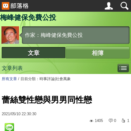
梅峰健保免費公投
作家：梅峰健保免費公投
文章
相簿
文章列表
所有文章
/
目前分類：時事評論|社會萬象
蕾絲雙性戀與男男同性戀
2021
/
05
/
10
22:30:30
1405
0
1