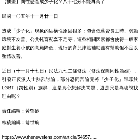
【插畫】同性戀造成少子化？八十七分不能再高了
民國一〇五年十一月廿一日
造成「少子化」現象的結構性原因很多：包含低薪資長工時、勞動
環境不友善、公共托育配套不足等，這些相關因素都會使得一般家
庭對生養小孩的意願降低，現行的育兒津貼補助雖有幫助但不足以
整體改善。
近日（十一月十七日）民法九七二條修法（修法保障同性婚姻），
引發正反派人士熱烈討論，部分恐同言論竟將「少子化」歸罪於
LGBT（跨性別）族群，這是真心想解決問題，還是只是為歧視找
理由呢？
責任編輯：黃郁齡
核稿編輯：翁世航
https://www.thenewslens.com/article/54657......