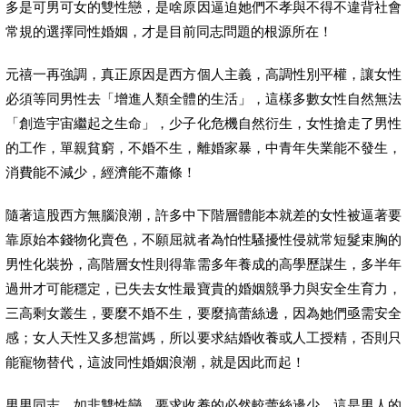
多是可男可女的雙性戀，是啥原因逼迫她們不孝與不得不違背社會
常規的選擇同性婚姻，才是目前同志問題的根源所在！
元禧一再強調，真正原因是西方個人主義，高調性別平權，讓女性
必須等同男性去「增進人類全體的生活」，這樣多數女性自然無法
「創造宇宙繼起之生命」，少子化危機自然衍生，女性搶走了男性
的工作，單親貧窮，不婚不生，離婚家暴，中青年失業能不發生，
消費能不減少，經濟能不蕭條！
隨著這股西方無腦浪潮，許多中下階層體能本就差的女性被逼著要
靠原始本錢物化賣色，不願屈就者為怕性騷擾性侵就常短髮束胸的
男性化裝扮，高階層女性則得靠需多年養成的高學歷謀生，多半年
過卅才可能穩定，已失去女性最寶貴的婚姻競爭力與安全生育力，
三高剩女叢生，要麼不婚不生，要麼搞蕾絲邊，因為她們亟需安全
感；女人天性又多想當媽，所以要求結婚收養或人工授精，否則只
能寵物替代，這波同性婚姻浪潮，就是因此而起！
男男同志，如非雙性戀，要求收養的必然較蕾絲邊少，這是男人的