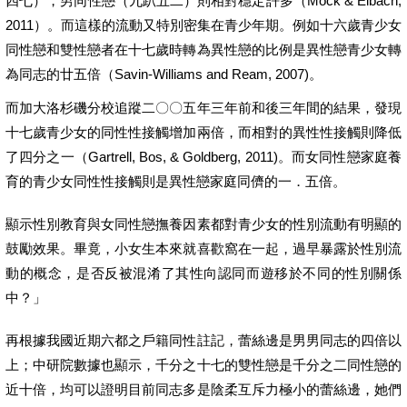
四七），男同性戀（九趴五二）則相對穩定許多（Mock & Eibach,
2011）。而這樣的流動又特別密集在青少年期。例如十六歲青少女
同性戀和雙性戀者在十七歲時轉為異性戀的比例是異性戀青少女轉
為同志的廿五倍（Savin-Williams and Ream, 2007)。
而加大洛杉磯分校追蹤二〇〇五年三年前和後三年間的結果，發現
十七歲青少女的同性性接觸增加兩倍，而相對的異性性接觸則降低
了四分之一（Gartrell, Bos, & Goldberg, 2011)。而女同性戀家庭養
育的青少女同性性接觸則是異性戀家庭同儕的一．五倍。
顯示性別教育與女同性戀撫養因素都對青少女的性別流動有明顯的
鼓勵效果。畢竟，小女生本來就喜歡窩在一起，過早暴露於性別流
動的概念，是否反被混淆了其性向認同而遊移於不同的性別關係
中？」
再根據我國近期六都之戶籍同性註記，蕾絲邊是男男同志的四倍以
上；中研院數據也顯示，千分之十七的雙性戀是千分之二同性戀的
近十倍，均可以證明目前同志多是陰柔互斥力極小的蕾絲邊，她們