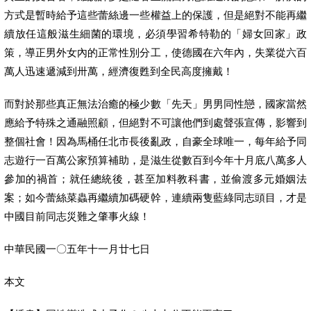
方式是暫時給予這些蕾絲邊一些權益上的保護，但是絕對不能再繼
續放任這般滋生細菌的環境，必須學習希特勒的「婦女回家」政
策，導正男外女內的正常性別分工，使德國在六年內，失業從六百
萬人迅速遞減到卅萬，經濟復甦到全民高度擁戴！
而對於那些真正無法治癒的極少數「先天」男男同性戀，國家當然
應給予特殊之通融照顧，但絕對不可讓他們到處聲張宣傳，影響到
整個社會！因為馬桶任北市長後亂政，自豪全球唯一，每年給予同
志遊行一百萬公家預算補助，是滋生從數百到今年十月底八萬多人
參加的禍首；就任總統後，甚至加料教科書，並偷渡多元婚姻法
案；如今蕾絲菜蟲再繼續加碼硬幹，連續兩隻藍綠同志頭目，才是
中國目前同志災難之肇事火線！
中華民國一〇五年十一月廿七日
本文