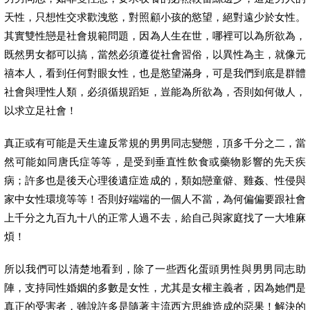
天性，只想性交求歡洩慾，對照顧小孩的慾望，絕對遠少於女性。
其實雙性戀是社會規範問題，因為人生在世，哪裡可以為所欲為，
既然男女都可以搞，當然必須遵從社會習俗，以異性為主，就像元
禧本人，看到任何對眼女性，也是慾望滿身，可是我們到底是群體
社會與理性人類，必須循規蹈矩，豈能為所欲為，否則如何做人，
以求立足社會！
真正或有可能是天生違反常規的男男同志變態，頂多千分之二，當
然可能如同唐氏症等等，是受到垂直性飲食或藥物影響的先天疾
病；許多也是後天心理後遺症造成的，類如戀童僻、雞姦、性侵與
家中女性環境等等！否則好端端的一個人不當，為何偏偏要跟社會
上千分之九百九十八的正常人過不去，給自己與家庭找了一大堆麻
煩！
所以我們可以清楚地看到，除了一些西化蛋頭男性與男男同志助
陣，支持同性婚姻的多數是女性，尤其是女權主義者，因為她們是
真正的受害者，雖說許多是隨著主流西方思維造成的惡果！解決的